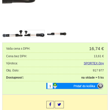
16,74
€
Vaša cena s DPH:
Cena bez DPH:
13,61 €
Výrobca:
SPORTEX člny
Obj. čislo:
917 977
Dostupnosť:
na sklade > 5 ks
+
-