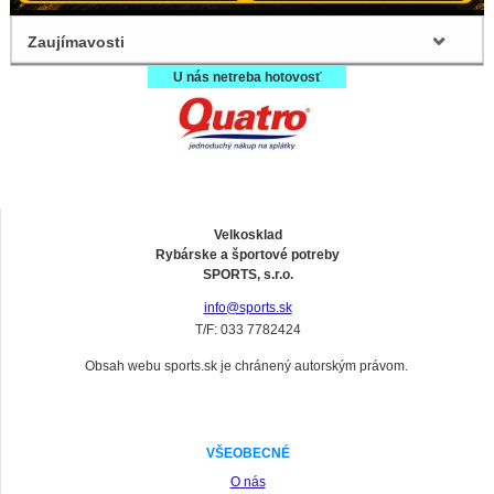
Zaujímavosti
U nás netreba hotovosť
Velkosklad
Rybárske a športové potreby
SPORTS, s.r.o.
info@sports.sk
T/F: 033 7782424
Obsah webu sports.sk je chránený autorským právom.
VŠEOBECNÉ
O nás