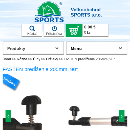
Veľkoobchod
SPORTS s.r.o.
0,00 €
0 ks
Hľadať
Prihlásiť sa
Produkty
Menu
Úvod
>>
Rôzne
>>
Člny
>>
Držiaky
>>
FASTEN predĺženie 205mm, 90°
FASTEN predĺženie 205mm, 90°