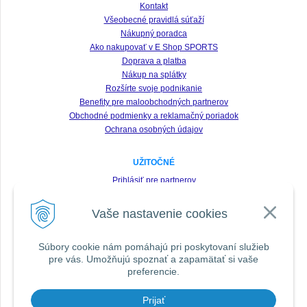
Kontakt
Všeobecné pravidlá súťaží
Nákupný poradca
Ako nakupovať v E Shop SPORTS
Doprava a platba
Nákup na splátky
Rozšírte svoje podnikanie
Benefity pre maloobchodných partnerov
Obchodné podmienky a reklamačný poriadok
Ochrana osobných údajov
UŽITOČNÉ
Prihlásiť pre partnerov
Registrácia
Vaše nastavenie cookies
Zabudnuté heslo
Odstúpenie od zmluvy
Súbory cookie nám pomáhajú pri poskytovaní služieb
pre vás. Umožňujú spoznať a zapamätať si vaše
SLEDUJTE NÁS VŠADE
preferencie.
Prijať