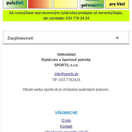
Ak rozmýšlate nad otvoreným rybárskej predajne už nerozmýšlajte,
ale zavolajte: 033 778 24 24
Zaujímavosti
Velkosklad
Rybárske a športové potreby
SPORTS, s.r.o.
info@sports.sk
T/F: 033 7782424
Obsah webu sports.sk je chránený autorským právom.
VŠEOBECNÉ
O nás
Kontakt