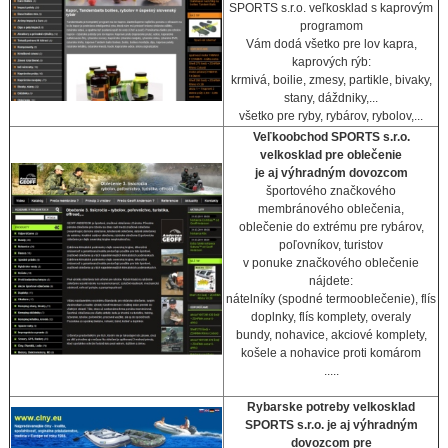
SPORTS s.r.o. veľkosklad s kaprovým
programom
Vám dodá všetko pre lov kapra,
kaprových rýb:
krmivá, boilie, zmesy, partikle, bivaky,
stany, dáždniky,...
všetko pre ryby, rybárov, rybolov,...
Veľkoobchod SPORTS s.r.o.
velkosklad pre oblečenie
je aj výhradným dovozcom
športového značkového
membránového oblečenia,
oblečenie do extrému pre rybárov,
poľovníkov, turistov
v ponuke značkového oblečenie
nájdete:
nátelníky (spodné termooblečenie), flís
doplnky, flís komplety, overaly
bundy, nohavice, akciové komplety,
košele a nohavice proti komárom
.....
Rybarske potreby velkosklad
SPORTS s.r.o. je aj výhradným
dovozcom pre