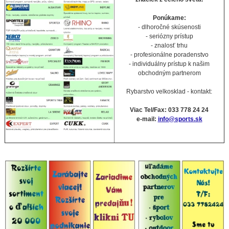
Ponúkame:
- dlhoročné skúsenosti
- seriózny prístup
- znalosť trhu
- profesionálne poradenstvo
- individuálny prístup k našim
obchodným partnerom
Rybarstvo velkosklad - kontakt:
Viac Tel/Fax: 033 778 24 24
e-mail:
info@sports.sk