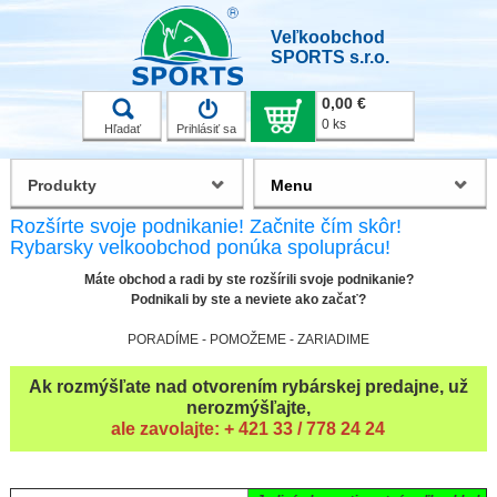
Veľkoobchod
SPORTS s.r.o.
0,00 €
0 ks
Hľadať
Prihlásiť sa
Produkty
Menu
Rozšírte svoje podnikanie! Začnite čím skôr!
Rybarsky velkoobchod ponúka spoluprácu!
Máte obchod a radi by ste rozšírili svoje podnikanie?
Podnikali by ste a neviete ako začať?
PORADÍME - POMOŽEME - ZARIADIME
Ak rozmýšľate nad otvorením rybárskej predajne, už
nerozmýšľajte,
ale zavolajte: + 421 33 / 778 24 24