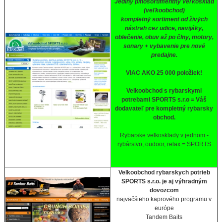
Jediný plnosortimentný veľkosklad
(veľkoobchod)
kompletný sortiment od živých
nástrah cez udice, navijáky,
oblečenie, obuv až po člny, motory,
sonary + vybavenie pre nové
predajne.
VIAC AKO 25 000 položiek!
Velkoobchod s rybarskymi
potrebami SPORTS s.r.o = Váš
dodavateľ pre kompletný rybarsky
obchod.
Rybarske velkosklady v jednom -
rybárstvo, oudoor, relax = SPORTS
Velkoobchod rybarskych potrieb
SPORTS s.r.o. je aj výhradným
dovozcom
najväčšieho kaprového programu v
európe
Tandem Baits