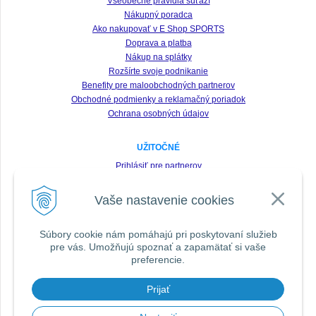
Všeobecné pravidlá súťaží
Nákupný poradca
Ako nakupovať v E Shop SPORTS
Doprava a platba
Nákup na splátky
Rozšírte svoje podnikanie
Benefity pre maloobchodných partnerov
Obchodné podmienky a reklamačný poriadok
Ochrana osobných údajov
UŽITOČNÉ
Prihlásiť pre partnerov
Registrácia
Vaše nastavenie cookies
Zabudnuté heslo
Odstúpenie od zmluvy
Súbory cookie nám pomáhajú pri poskytovaní služieb
pre vás. Umožňujú spoznať a zapamätať si vaše
SLEDUJTE NÁS VŠADE
preferencie.
Prijať
DOPORUČIŤ ZNÁMEMU