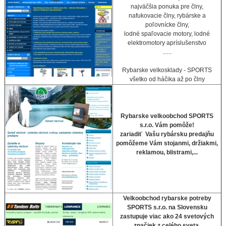
najväčšia ponuka pre člny,
nafukovacie člny, rybárske a
poľovnícke člny,
lodné spaľovacie motory, lodné
elektromotory apríslušenstvo
......
Rybarske velkosklady - SPORTS
všetko od háčika až po člny
Rybarske velkoobchod SPORTS
s.r.o. Vám pomôže!
zariadiť Vašu rybársku predajňu
pomôžeme Vám stojanmi, držiakmi,
reklamou, blistrami,...
Velkoobchod rybarske potreby
SPORTS s.r.o. na Slovensku
zastupuje viac ako 24 svetových
značiek z celého sveta.