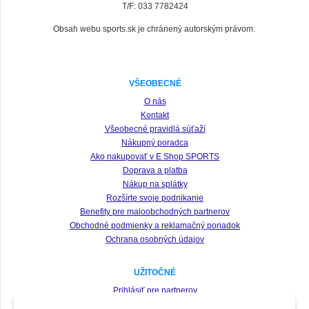
T/F: 033 7782424
Obsah webu sports.sk je chránený autorským právom.
VŠEOBECNÉ
O nás
Kontakt
Všeobecné pravidlá súťaží
Nákupný poradca
Ako nakupovať v E Shop SPORTS
Doprava a platba
Nákup na splátky
Rozšírte svoje podnikanie
Benefity pre maloobchodných partnerov
Obchodné podmienky a reklamačný poriadok
Ochrana osobných údajov
UŽITOČNÉ
Prihlásiť pre partnerov