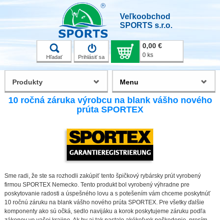
Veľkoobchod
SPORTS s.r.o.
0,00 €
0 ks
Hľadať
Prihlásiť sa
Produkty
Menu
10 ročná záruka výrobcu na blank vášho nového
prúta SPORTEX
Sme radi, že ste sa rozhodli zakúpiť tento špičkový rybársky prút vyrobený
firmou SPORTEX Nemecko. Tento produkt bol vyrobený výhradne pre
poskytovanie radosti a úspešného lovu a s potešením vám chceme poskytnúť
10 ročnú záruku na blank vášho nového prúta SPORTEX. Pre všetky ďalšie
komponenty ako sú očká, sedlo navijáku a korok poskytujeme záruku podľa