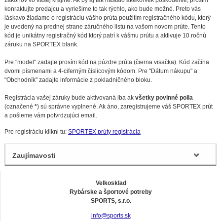
zákonov vo vašej krajine. Ak by aj tak nastalo akékoľvek poškodenie, prosím
konraktujte predajcu a vyriešime to tak rýchlo, ako bude možné. Preto vás
láskavo žiadame o registráciu vášho prúta použitím registračného kódu, ktorý
je uvedený na prednej strane záručného listu na vašom novom prúte. Tento
kód je unikátny registračný kód ktorý patrí k vášmu prútu a aktivuje 10 ročnú
záruku na SPORTEX blank.
Pre "model" zadajte prosím kód na púzdre prúta (čierna visačka). Kód začína
dvomi písmenami a 4-ciferným číslicovým kódom. Pre "Dátum nákupu" a
"Obchodník" zadajte informácie z pokladničného bloku.
Registrácia vašej záruky bude aktivovaná iba ak
všetky povinné polia
(označené
*
) sú správne vyplnené. Ak áno, zaregistrujeme váš SPORTEX prút
a pošleme vám potvrdzujúci email.
Pre registráciu klikni tu:
SPORTEX prúty registrácia
Zaujímavosti
Velkosklad
Rybárske a športové potreby
SPORTS, s.r.o.
info@sports.sk