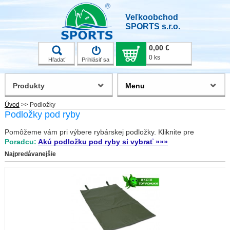
Veľkoobchod
SPORTS s.r.o.
0,00 €
0 ks
Hľadať
Prihlásiť sa
Produkty
Menu
Úvod
>>
Podložky
Podložky pod ryby
Pomôžeme vám pri výbere rybárskej podložky. Kliknite pre
Poradcu:
Akú podložku pod ryby si vybrať »»»
Najpredávanejšie