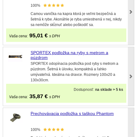
100%
Camou vanička na kapra ktorá je veľmi bezpečná a
šetrná k rybe. Akonáhle je ryba umiestnená v nej, nikdy
sa nemôže skĺznuť alebo poškodiť sa.
95,01
€
Vaša cena:
s DPH
SPORTEX podložka na ryby s metrom a
púzdrom
SPORTEX odopínacia podložka pod ryby s metrom a
púzdrom. Šetrná k úlovku, kompaktná a ľahko
umývateľná. Ideálna na dravce. Rozmery 100x20 a
130x30cm.
Dostupnosť:
na sklade > 5 ks
35,87
€
Vaša cena:
s DPH
Prechovávacia podložka s taškou Phantom
100%