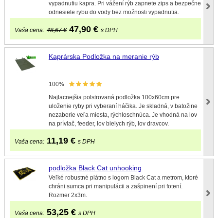
vypadnutiu kapra. Pri vážení rýb zapnete zips a bezpečne
odnesiete rybu do vody bez možnosti vypadnutia.
47,90
€
Vaša cena:
48,67 €
s DPH
Kaprárska Podložka na meranie rýb
100%
Najlacnejšia polstrovaná podložka 100x60cm pre
uloženie ryby pri vyberaní háčika. Je skladná, v batožine
nezaberie veľa miesta, rýchloschnúca. Je vhodná na lov
na prívlač, feeder, lov bielych rýb, lov dravcov.
11,19
€
Vaša cena:
s DPH
podložka Black Cat unhooking
Veľké robustné plátno s logom Black Cat a metrom, ktoré
chráni sumca pri manipulácii a zašpinení pri fotení.
Rozmer 2x3m.
53,25
€
Vaša cena:
s DPH