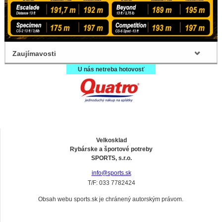
Zaujímavosti
U nás netreba hotovosť
Velkosklad
Rybárske a športové potreby
SPORTS, s.r.o.
info@sports.sk
T/F: 033 7782424
Obsah webu sports.sk je chránený autorským právom.