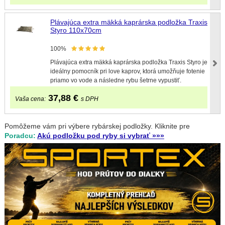
Plávajúca extra mäkká kaprárska podložka Traxis
Styro 110x70cm
100%
Plávajúca extra mäkká kaprárska podložka Traxis Styro je
ideálny pomocník pri love kaprov, ktorá umožňuje fotenie
priamo vo vode a následne rybu šetrne vypustiť.
37,88
€
Vaša cena:
s DPH
Pomôžeme vám pri výbere rybárskej podložky. Kliknite pre
Poradcu:
Akú podložku pod ryby si vybrať »»»