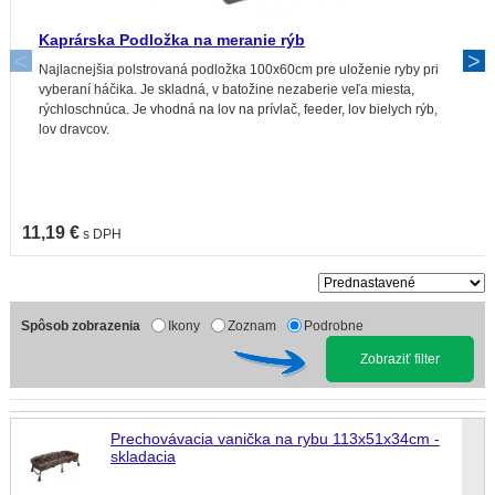
Kaprárska Podložka na meranie rýb
Najlacnejšia polstrovaná podložka 100x60cm pre uloženie ryby pri
vyberaní háčika. Je skladná, v batožine nezaberie veľa miesta,
rýchloschnúca. Je vhodná na lov na prívlač, feeder, lov bielych rýb,
lov dravcov.
11,19 €
s DPH
Spôsob zobrazenia
Ikony
Zoznam
Podrobne
Zobraziť filter
Prechovávacia vanička na rybu 113x51x34cm -
skladacia