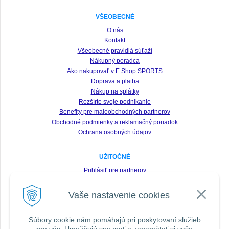
VŠEOBECNÉ
O nás
Kontakt
Všeobecné pravidlá súťaží
Nákupný poradca
Ako nakupovať v E Shop SPORTS
Doprava a platba
Nákup na splátky
Rozšírte svoje podnikanie
Benefity pre maloobchodných partnerov
Obchodné podmienky a reklamačný poriadok
Ochrana osobných údajov
UŽITOČNÉ
Prihlásiť pre partnerov
Registrácia
Vaše nastavenie cookies
Zabudnuté heslo
Odstúpenie od zmluvy
Súbory cookie nám pomáhajú pri poskytovaní služieb