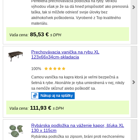
Perfektná prechovávacia podložka na ryby. Veľkou
výhodou však je že sa dá hneď prispôsobiť ako prenosná
taška, tak si môžete odniesť svoje úlovky bez
akéhokoľvek poškodenia. Vyrobené z Top kvalitného
materiálu.
85,53
€
Vaša cena:
s DPH
Prechovávacia vanička na rybu XL
123x66x34cm-skladacia
100%
Camou vanička na kapra ktorá je veľmi bezpečná a
šetrná k rybe. Akonáhle je ryba umiestnená v nej, nikdy
sa nemôže skĺznuť alebo poškodiť sa.
111,93
€
Vaša cena:
s DPH
Rybárska podložka na váženie kapor, šťuka XL
130 x 115cm
Rybárska podložka so zipsom, bráni proti nechcenému