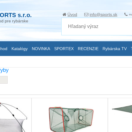
ORTS s.r.o.
Úvod
info@sports.sk
+
d pre rybárske
chod
Katalógy
NOVINKA
SPORTEX
RECENZIE
Rybárska TV
ryby