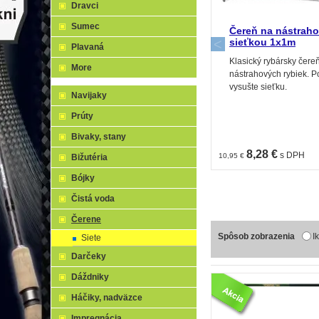
Dravci
Sumec
Čereň na nástraho
sieťkou 1x1m
Plavaná
Klasický rybársky čereň
More
nástrahových rybiek. P
vysušte sieťku.
Navijaky
Prúty
Bivaky, stany
8,28 €
s DPH
10,95 €
Bižutéria
Bójky
Čistá voda
Čerene
Spôsob zobrazenia
I
Siete
Darčeky
Dáždniky
Háčiky, nadväzce
Impregnácia