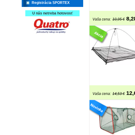
Registrácia SPORTEX
U nás netreba hotovosť
8,2
Vaša cena:
10,95 €
12,
Vaša cena:
14,53 €