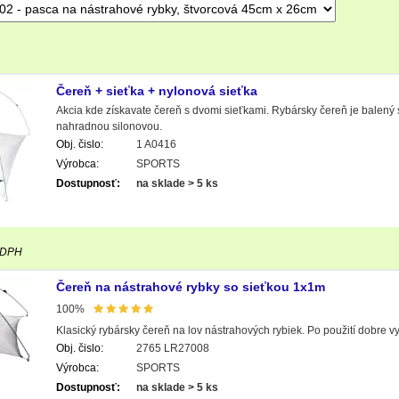
Čereň + sieťka + nylonová sieťka
Akcia kde získavate čereň s dvomi sieťkami. Rybársky čereň je balený 
nahradnou silonovou.
Obj. čislo:
1 A0416
Výrobca:
SPORTS
Dostupnosť:
na sklade > 5 ks
 DPH
Čereň na nástrahové rybky so sieťkou 1x1m
100%
Klasický rybársky čereň na lov nástrahových rybiek. Po použití dobre vy
Obj. čislo:
2765 LR27008
Výrobca:
SPORTS
Dostupnosť:
na sklade > 5 ks