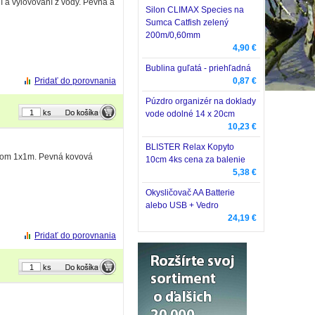
í a vylovovaní z vody. Pevná a
Silon CLIMAX Species na
Sumca Catfish zelený
200m/0,60mm
4,90 €
Bublina guľatá - priehľadná
Pridať do porovnania
0,87 €
Púzdro organizér na doklady
ks
vode odolné 14 x 20cm
10,23 €
BLISTER Relax Kopyto
erom 1x1m. Pevná kovová
10cm 4ks cena za balenie
5,38 €
Okysličovač AA Batterie
alebo USB + Vedro
24,19 €
Pridať do porovnania
ks