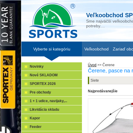
Veľkoobchod SP
Sme najväčší veľkoobcho
potreby....
Vyberte si kategóriu
Veľkoobchod
Zariaď ob
Úvod
>>
Čerene
Novinky
Čerene, pasce na 
Nové SKLADOM
Siete
SPORTEX 2026
Najpredávanejšie
Pre obchody
1 + 1 udice, navijaky,...
Likvidácia skladu
Kapor
Feeder