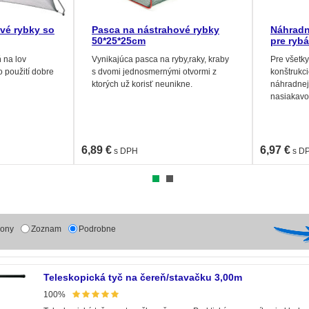
vé rybky so
Pasca na nástrahové rybky
Náhradn
50*25*25cm
pre ryb
 na lov
Vynikajúca pasca na ryby,raky, kraby
Pre všetk
o použití dobre
s dvomi jednosmernými otvormi z
konštrukci
ktorých už korisť neunikne.
náhradnej
nasiakavo
oklepnutí
vody.
6,89 €
6,97 €
s DPH
s D
kony
Zoznam
Podrobne
Teleskopická tyč na čereň/stavačku 3,00m
100%