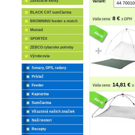
Zavážacie loďky
Variant:
BLACK CAT sumčiarina
8
€
Vaša cena:
s DPH
BROWNING feeder a match
Mustad
SPORTEX
ZEBCO rybarske potreby
Výrobcovia
Sonary, GPS, radary
Prívlač
14,81
€
Feeder
Vaša cena:
s
Kaprarina
Sumčiarina
Víťazstvá našich značiek
Naši testeri
Recepty