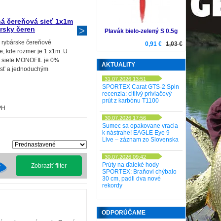
á čereňová sieť 1x1m
Čereň DE LUXE s bočnicami
ársky čeren
80x90cm
Plavák bielo-zelený S 0.5g
y rybárske čereňové
Rybársky čereň de luxe s bočnicami
0,91 €
1,03 €
e, kde rozmer je 1 x1m. U
na lov nástrahových rybiek. Bočnice
 siete MONOFIL je 0%
zabránia úniku rybičiek v prvom
AKTUALITY
sť a jednoduchým
momente zdvihnutia zo dna. Po
m je hneď zbavená častičiek
použití dobre vysušte sieťku.
31.07.2026 13:51
SPORTEX Carat GTS-2 Spin
recenzia: citlivý prívlačový
prút z karbónu T1100
12,69 €
s DPH
PH
14,53 €
30.07.2026 17:56
Sumec sa opakovane vracia
k nástrahe! EAGLE Eye 9
Live – záznam zo Slovenska
30.07.2026 09:42
Prúty na ďaleké hody
Zobraziť filter
SPORTEX: Braňovi chýbalo
30 cm, padli dva nové
rekordy
ODPORÚČAME