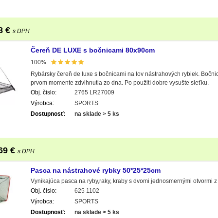
8
€
s DPH
Čereň DE LUXE s bočnicami 80x90cm
100%
Rybársky čereň de luxe s bočnicami na lov nástrahových rybiek. Bočnic
prvom momente zdvihnutia zo dna. Po použití dobre vysušte sieťku.
Obj. čislo:
2765 LR27009
Výrobca:
SPORTS
Dostupnosť:
na sklade > 5 ks
69
€
s DPH
Pasca na nástrahové rybky 50*25*25cm
Vynikajúca pasca na ryby,raky, kraby s dvomi jednosmernými otvormi z 
Obj. čislo:
625 1102
Výrobca:
SPORTS
Dostupnosť:
na sklade > 5 ks