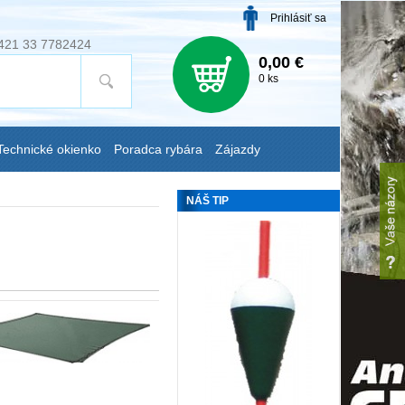
Prihlásiť sa
421 33 7782424
0,00 €
0 ks
Technické okienko
Poradca rybára
Zájazdy
NÁŠ TIP