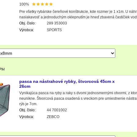
100%
Pre všetky rybárske čereňové konštrukcie, kde rozmer je 1 x1m. U ná
nasiakavosť a jednoduchým oklepnutím je hneď zbavená častičiek vod
Obj. čislo:
289 353003
Výrobca:
SPORTS
DPH
pasca na nástrahové rybky, štvorcová 45cm x
26cm
Vynikajúca pasca na ryby a raky s dvomi jednosmernými otvormi, z ktor
neunikne. Štvorcová pasca osadená s vreckom pre umiestnenie nástrah
rýb je 7cm.
Obj. čislo:
44 7001002
Výrobca:
ZEBCO