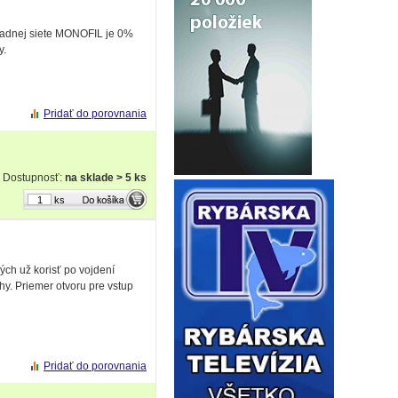
hradnej siete MONOFIL je 0%
y.
Pridať do porovnania
Dostupnosť:
na sklade > 5 ks
ks
ých už korisť po vojdení
y. Priemer otvoru pre vstup
Pridať do porovnania