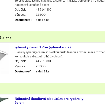
Teleskopická tyč pre stavačky a čerene. Praktický pomocník pri ukladan
odolná tyč ukončená okom.
Obj. čislo:
44 7144300
Výrobca:
ZEBCO
Dostupnosť:
sklad 4 ks
€
s DPH
rybársky čereň 1x1m (rybárska vrš)
Klasický rybársky čereň so sieťkou husto tkanou s okom 5mm a rozm
konštrukcia zabezpečí dlhú životnosť.
Obj. čislo:
44 7515001
Výrobca:
ZEBCO
Dostupnosť:
sklad 1 ks
Náhradná čereňová sieť 1x1m pre rybársky
čeren