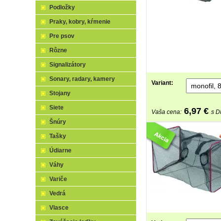
Podložky
Praky, kobry, kŕmenie
Pre psov
Rôzne
Signalizátory
Sonary, radary, kamery
Variant:
Stojany
Siete
6,97
€
Vaša cena:
s 
Šnúry
Tašky
Údiarne
Váhy
Variče
Vedrá
Vlasce