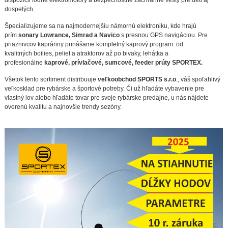
dispozícii lodné elektromotory a bezpečnostné záchranné vesty pre deti aj
dospelých.
Špecializujeme sa na najmodernejšiu námornú elektroniku, kde hrajú
prím
sonary Lowrance, Simrad a Navico
s presnou GPS navigáciou. Pre
priaznivcov kapráriny prinášame kompletný kaprový program: od
kvalitných boilies, peliet a atraktorov až po bivaky, lehátka a
profesionálne
kaprové, prívlačové, sumcové, feeder prúty SPORTEX.
Všetok tento sortiment distribuuje
veľkoobchod SPORTS s.r.o
., váš spoľahlivý
veľkosklad pre rybárske a športové potreby. Či už hľadáte vybavenie pre
vlastný lov alebo hľadáte tovar pre svoje rybárske predajne, u nás nájdete
overenú kvalitu a najnovšie trendy sezóny.