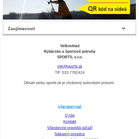
Zaujímavosti
Velkosklad
Rybárske a športové potreby
SPORTS, s.r.o.
info@sports.sk
T/F: 033 7782424
Obsah webu sports.sk je chránený autorským právom.
VŠEOBECNÉ
O nás
Kontakt
Všeobecné pravidlá súťaží
Nákupný poradca