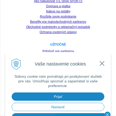
Ako nakupovať v E Shop SPORTS
Doprava a platba
Nákup na splátky
Rozšírte svoje podnikanie
Benefity pre maloobchodných partnerov
Obchodné podmienky a reklamačný poriadok
Ochrana osobných údajov
UŽITOČNÉ
Prihlásiť pre partnerov
Registrácia
Vaše nastavenie cookies
Zabudnuté heslo
Odstúpenie od zmluvy
Súbory cookie nám pomáhajú pri poskytovaní služieb
pre vás. Umožňujú spoznať a zapamätať si vaše
SLEDUJTE NÁS VŠADE
preferencie.
Prijať
DOPORUČIŤ ZNÁMEMU
Nastaviť