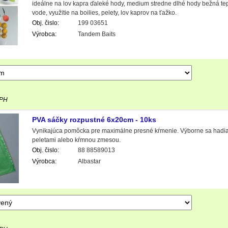
ideálne na lov kapra ďaleké hody, medium stredne dlhé hody bežná tepl
vode, využitie na boilies, pelety, lov kaprov na ťažko.
Obj. čislo:
199 03651
Výrobca:
Tandem Baits
DPH
PVA sáčky rozpustné 6x20cm - 10ks
Vynikajúca pomôcka pre maximálne presné kŕmenie. Výborne sa hadiace 
peletami alebo kŕmnou zmesou.
Obj. čislo:
88 88589013
Výrobca:
Albastar