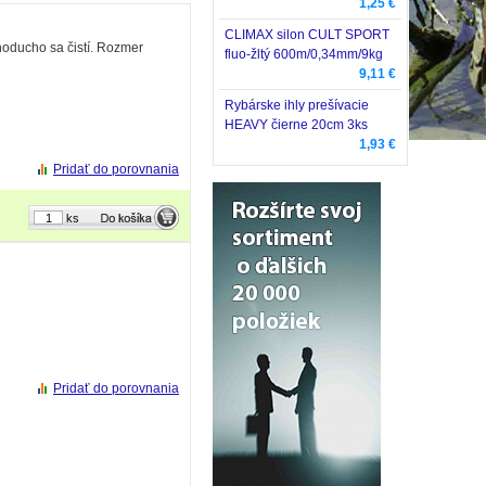
1,25 €
CLIMAX silon CULT SPORT
oducho sa čistí. Rozmer
fluo-žltý 600m/0,34mm/9kg
9,11 €
Rybárske ihly prešívacie
HEAVY čierne 20cm 3ks
1,93 €
Pridať do porovnania
ks
Pridať do porovnania