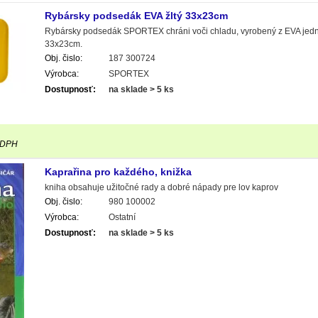
Rybársky podsedák EVA žltý 33x23cm
Rybársky podsedák SPORTEX chráni voči chladu, vyrobený z EVA jedn
33x23cm.
Obj. čislo:
187 300724
Výrobca:
SPORTEX
Dostupnosť:
na sklade > 5 ks
 DPH
Kaprařina pro každého, knižka
kniha obsahuje užitočné rady a dobré nápady pre lov kaprov
Obj. čislo:
980 100002
Výrobca:
Ostatní
Dostupnosť:
na sklade > 5 ks