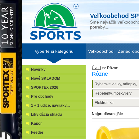
Veľkoobchod SP
Sme najväčší veľkoobcho
potreby....
Vyberte si kategóriu
Veľkoobchod
Zariaď ob
Úvod
>>
Rôzne
Novinky
Rôzne
Nové SKLADOM
Rybarske vlajky, nálepky,..
SPORTEX 2026
Repelenty, moskytiery
Pre obchody
Elektronika
1 + 1 udice, navijaky,...
Najpredávanejšie
Likvidácia skladu
Kapor
Feeder