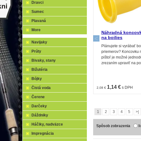
Dravci
Sumec
Plavaná
More
Náhradná koncovk
na boilies
Navijaky
Plánujete si vyrábať bo
Prúty
priemerov? Koncovku n
pištoľ je možné jedno
Bivaky, stany
zrezaním upraviť na p
priemer. Jednoduchá 
Bižutéria
boilies rôznych priemer
Bójky
tie najlepšie boilies na
1,14 €
s DPH
Čistá voda
2,08 €
Čerene
Darčeky
1
2
3
4
5
>|
Dáždniky
Háčiky, nadväzce
Spôsob zobrazenia
I
Impregnácia