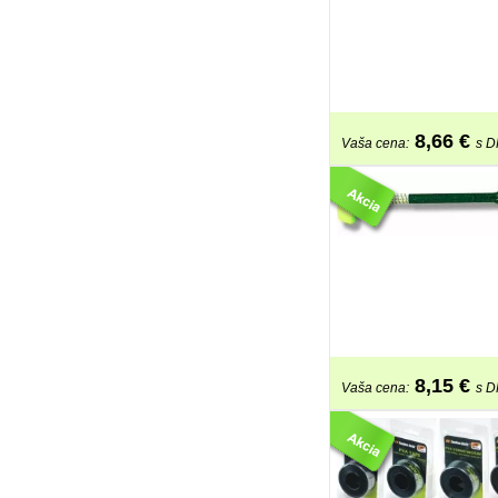
8,66
€
Vaša cena:
s 
8,15
€
Vaša cena:
s 