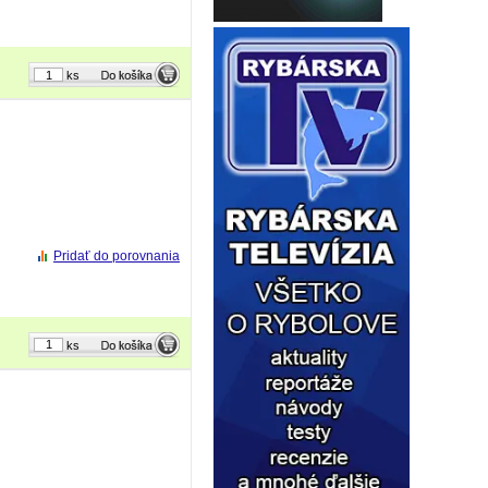
ks
Pridať do porovnania
ks