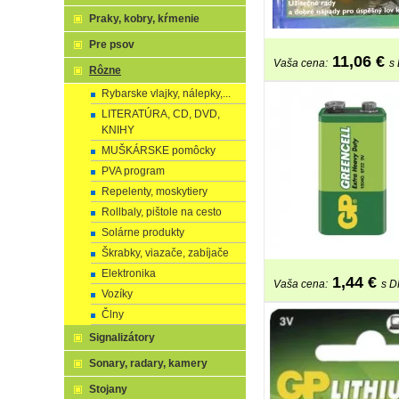
Praky, kobry, kŕmenie
Pre psov
11,06
€
Vaša cena:
s
Rôzne
Rybarske vlajky, nálepky,...
LITERATÚRA, CD, DVD,
KNIHY
MUŠKÁRSKE pomôcky
PVA program
Repelenty, moskytiery
Rollbaly, pištole na cesto
Solárne produkty
Škrabky, viazače, zabíjače
Elektronika
1,44
€
Vaša cena:
s 
Vozíky
Člny
Signalizátory
Sonary, radary, kamery
Stojany