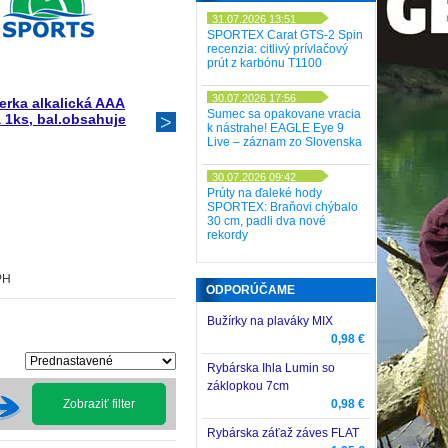
31.07.2026 13:51
SPORTEX Carat GTS-2 Spin
recenzia: citlivý prívlačový
prút z karbónu T1100
30.07.2026 17:56
erka alkalická AAA
Batéria GP 23AE 12V 55 MaH
Sumec sa opakovane vracia
 1ks, bal.obsahuje
k nástrahe! EAGLE Eye 9
Live – záznam zo Slovenska
30.07.2026 09:42
Prúty na ďaleké hody
SPORTEX: Braňovi chýbalo
30 cm, padli dva nové
rekordy
2,85 €
PH
s DPH
ODPORÚČAME
Bužírky na plaváky MIX
0,98 €
Rybárska Ihla Lumin so
záklopkou 7cm
0,98 €
Zobraziť filter
Rybárska záťaž záves FLAT