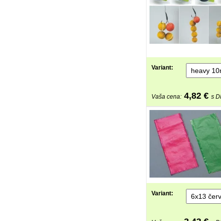
Variant:
4,82
€
Vaša cena:
s 
Variant: