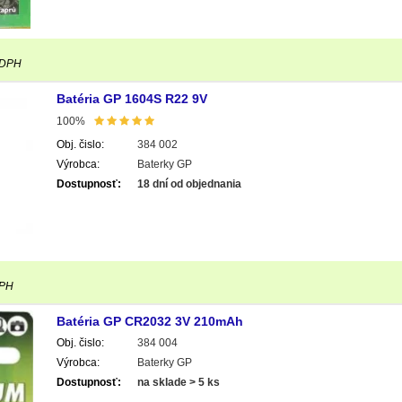
 DPH
Batéria GP 1604S R22 9V
100%
Obj. čislo:
384 002
Výrobca:
Baterky GP
Dostupnosť:
18 dní od objednania
DPH
Batéria GP CR2032 3V 210mAh
Obj. čislo:
384 004
Výrobca:
Baterky GP
Dostupnosť:
na sklade > 5 ks