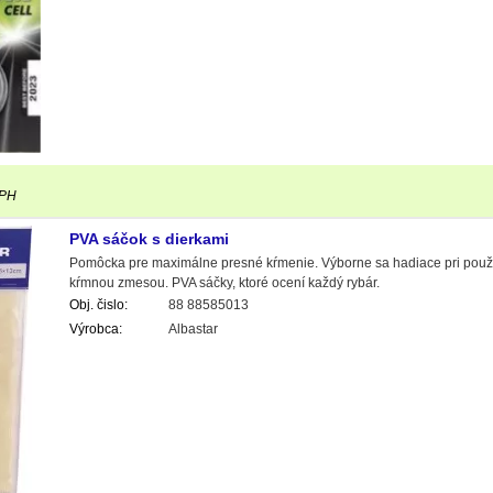
DPH
PVA sáčok s dierkami
Pomôcka pre maximálne presné kŕmenie. Výborne sa hadiace pri použití
kŕmnou zmesou. PVA sáčky, ktoré ocení každý rybár.
Obj. čislo:
88 88585013
Výrobca:
Albastar