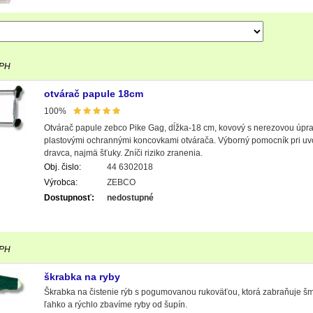
DPH
otvárač papule 18cm
100%
Otvárač papule zebco Pike Gag, dĺžka-18 cm, kovový s nerezovou úprav
plastovými ochrannými koncovkami otvárača. Výborný pomocník pri uv
dravca, najmä šťuky. Zníči riziko zranenia.
Obj. čislo:
44 6302018
Výrobca:
ZEBCO
Dostupnosť:
nedostupné
DPH
škrabka na ryby
Škrabka na čistenie rýb s pogumovanou rukoväťou, ktorá zabraňuje š
ľahko a rýchlo zbavíme ryby od šupín.