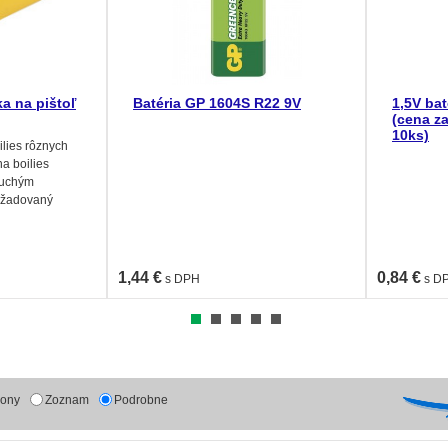
a na pištoľ
Batéria GP 1604S R22 9V
1,5V bat
(cena za
10ks)
ilies rôznych
a boilies
duchým
ožadovaný
domáca výroba
ov. Vyrobte si
 lov kapra
1,44 €
0,84 €
s DPH
s D
kony
Zoznam
Podrobne