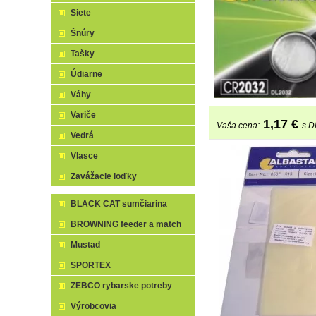
Siete
Šnúry
Tašky
Údiarne
Váhy
Variče
1,17
€
Vaša cena:
s 
Vedrá
Vlasce
Zavážacie loďky
BLACK CAT sumčiarina
BROWNING feeder a match
Mustad
SPORTEX
ZEBCO rybarske potreby
Výrobcovia