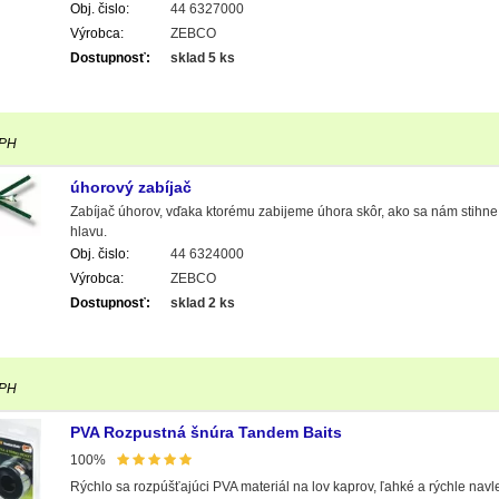
Obj. čislo:
44 6327000
Výrobca:
ZEBCO
Dostupnosť:
sklad 5 ks
DPH
úhorový zabíjač
Zabíjač úhorov, vďaka ktorému zabijeme úhora skôr, ako sa nám stihn
hlavu.
Obj. čislo:
44 6324000
Výrobca:
ZEBCO
Dostupnosť:
sklad 2 ks
DPH
PVA Rozpustná šnúra Tandem Baits
100%
Rýchlo sa rozpúšťajúci PVA materiál na lov kaprov, ľahké a rýchle navl