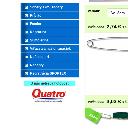
Sonary, GPS, radary
Variant:
Prívlač
Feeder
2,74
€
Vaša cena:
s 
Kaprarina
Sumčiarina
Víťazstvá našich značiek
Naši testeri
Recepty
Registrácia SPORTEX
U nás netreba hotovosť
3,03
€
Vaša cena:
s 