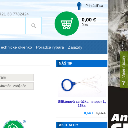
Prihlásiť sa
421 33 7782424
0,00 €
0 ks
Technické okienko
Poradca rybára
Zájazdy
NÁŠ TIP
gram
viazače, zabíjače
Silikónová zarážka - stoper L,
15ks
0,64 €
1,16 €
AKTUALITY