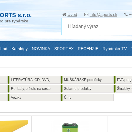
ORTS s.r.o.
Úvod
info@sports.sk
+
d pre rybárske
chod
Katalógy
NOVINKA
SPORTEX
RECENZIE
Rybárska TV
.
LITERATÚRA, CD, DVD,
MUŠKÁRSKE pomôcky
PVA pro
KNIHY
Rollbaly, pištole na cesto
Solárne produkty
Škrabky, 
Vozíky
Člny