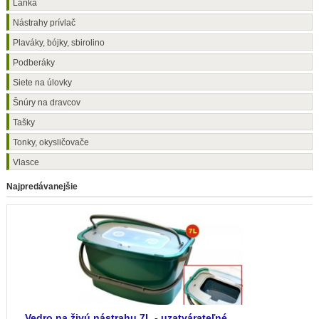
Lanká
Nástrahy prívlač
Plaváky, bójky, sbirolino
Podberáky
Siete na úlovky
Šnúry na dravcov
Tašky
Tonky, okysličovače
Vlasce
Najpredávanejšie
Vedro na živú nástrahu 7L - uzatvárateľné