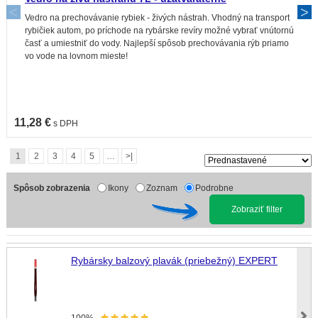
Vedro na prechovávanie rybiek - živých nástrah. Vhodný na transport
rybičiek autom, po príchode na rybárske revíry možné vybrať vnútornú
časť a umiestniť do vody. Najlepší spôsob prechovávania rýb priamo
vo vode na lovnom mieste!
11,28 €
s DPH
1
2
3
4
5
…
>|
Spôsob zobrazenia
Ikony
Zoznam
Podrobne
Zobraziť filter
Rybársky balzový plavák (priebežný) EXPERT