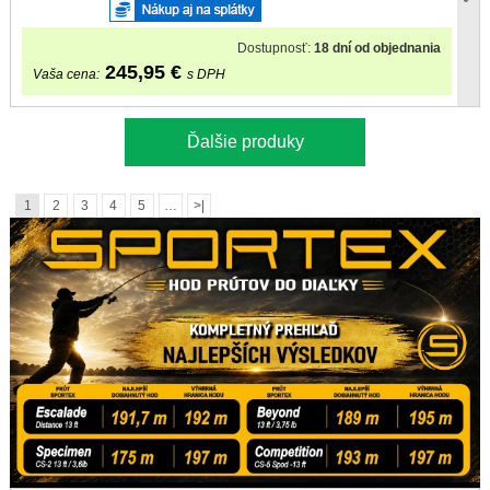
Dostupnosť:
18 dní od objednania
245,95
€
Vaša cena:
s DPH
Ďalšie produky
1
2
3
4
5
…
>|