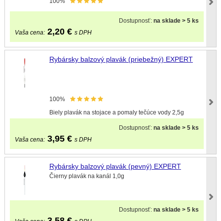
100%
Dostupnosť:
na sklade > 5 ks
2,20
€
Vaša cena:
s DPH
Rybársky balzový plavák (priebežný) EXPERT
100%
Biely plavák na stojace a pomaly tečúce vody 2,5g
Dostupnosť:
na sklade > 5 ks
3,95
€
Vaša cena:
s DPH
Rybársky balzový plavák (pevný) EXPERT
Čierny plavák na kanál 1,0g
Dostupnosť:
na sklade > 5 ks
3,58
€