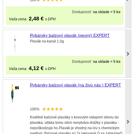
100%
Dostupnosť:
na sklade > 5 ks
2,48
€
Vaša cena:
s DPH
Rybársky balzový plavák (pevný) EXPERT
Plavák na kanál 1,0g
Dostupnosť:
na sklade > 5 ks
4,12
€
Vaša cena:
s DPH
Rybársky balzový plavák (na živú nás.) EXPERT
100%
Kvalitné balzové plaváky s kovovým vstupom silonu do
plaváka, vďaka tomu silon nevytvára drážky v plaváku -
nepoškodzuje ho.Plavák je vhodný na lov s chemickým
svetlom. Balzové plaváky sú 7x lakované čí sa zabezpečí