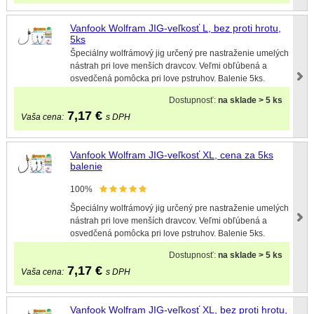
Vanfook Wolfram JIG-veľkosť L, bez proti hrotu,
5ks
Špeciálny wolfrámový jig určený pre nastraženie umelých
nástrah pri love menších dravcov. Veľmi obľúbená a
osvedčená pomôcka pri love pstruhov. Balenie 5ks.
Dostupnosť:
na sklade > 5 ks
7,17
€
Vaša cena:
s DPH
Vanfook Wolfram JIG-veľkosť XL, cena za 5ks
balenie
100%
Špeciálny wolfrámový jig určený pre nastraženie umelých
nástrah pri love menších dravcov. Veľmi obľúbená a
osvedčená pomôcka pri love pstruhov. Balenie 5ks.
Dostupnosť:
na sklade > 5 ks
7,17
€
Vaša cena:
s DPH
Vanfook Wolfram JIG-veľkosť XL, bez proti hrotu,