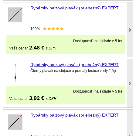
Rybársky balzový plavák (priebežný) EXPERT
100%
Dostupnosť:
na sklade > 5 ks
2,48
€
Vaša cena:
s DPH
Rybársky balzový plavák (priebežný) EXPERT
Čierny plavák na stojace a pomaly tečúce vody 2,0g
Dostupnosť:
na sklade > 5 ks
3,92
€
Vaša cena:
s DPH
Rybársky balzový plavák (priebežný) EXPERT