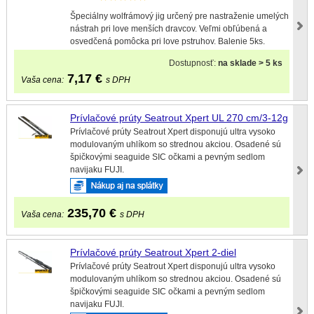
Špeciálny wolfrámový jig určený pre nastraženie umelých
nástrah pri love menších dravcov. Veľmi obľúbená a
osvedčená pomôcka pri love pstruhov. Balenie 5ks.
Dostupnosť:
na sklade > 5 ks
7,17
€
Vaša cena:
s DPH
Prívlačové prúty Seatrout Xpert UL 270 cm/3-12g
Prívlačové prúty Seatrout Xpert disponujú ultra vysoko
modulovaným uhlíkom so strednou akciou. Osadené sú
špičkovými seaguide SIC očkami a pevným sedlom
navijaku FUJI.
235,70
€
Vaša cena:
s DPH
Prívlačové prúty Seatrout Xpert 2-diel
Prívlačové prúty Seatrout Xpert disponujú ultra vysoko
modulovaným uhlíkom so strednou akciou. Osadené sú
špičkovými seaguide SIC očkami a pevným sedlom
navijaku FUJI.