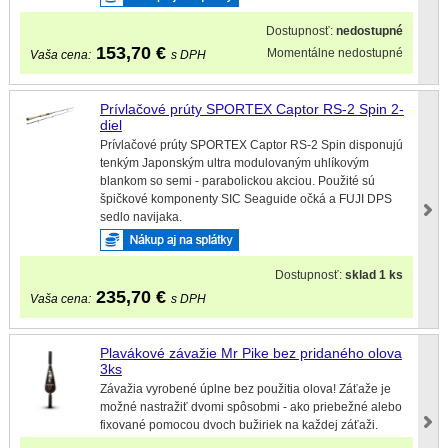
Dostupnosť:
nedostupné
153,70
€
Momentálne nedostupné
Vaša cena:
s DPH
Prívlačové prúty SPORTEX Captor RS-2 Spin 2-
diel
Prívlačové prúty SPORTEX Captor RS-2 Spin disponujú
tenkým Japonským ultra modulovaným uhlíkovým
blankom so semi - parabolickou akciou. Použité sú
špičkové komponenty SIC Seaguide očká a FUJI DPS
sedlo navijaka.
Dostupnosť:
sklad 1 ks
235,70
€
Vaša cena:
s DPH
Plavákové závažie Mr Pike bez pridaného olova
3ks
Závažia vyrobené úplne bez použitia olova! Záťaže je
možné nastražiť dvomi spôsobmi - ako priebežné alebo
fixované pomocou dvoch bužiriek na každej záťaži.