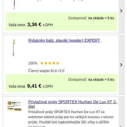
Dostupnosť:
na sklade > 5 ks
3,36
€
Vaša cena:
s DPH
Rybársky balz. plavák (wagler) EXPERT
100%
Čierny wagler 6Ld.+2,0
Dostupnosť:
na sklade > 5 ks
9,41
€
Vaša cena:
s DPH
Prívlačové prúty SPORTEX Huchen De Lux XT 2-
diel
Prívlačové prúty SPORTEX Huchen De Lux XT sú
extrémne odolné prúty pre lov veľkých lososov v silnom
prúde. Použité boli najkvalitnejšie SIC očka s väčším