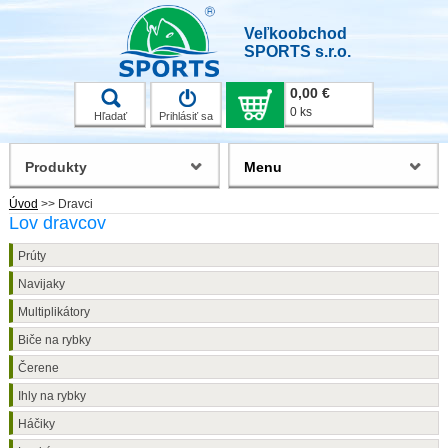
Veľkoobchod
SPORTS s.r.o.
0,00 €
0 ks
Hľadať
Prihlásiť sa
Produkty
Menu
Úvod
>>
Dravci
Lov dravcov
Prúty
Navijaky
Multiplikátory
Biče na rybky
Čerene
Ihly na rybky
Háčiky