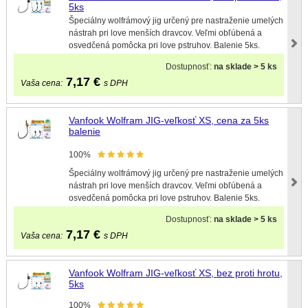
5ks
Špeciálny wolfrámový jig určený pre nastraženie umelých
nástrah pri love menších dravcov. Veľmi obľúbená a
osvedčená pomôcka pri love pstruhov. Balenie 5ks.
Dostupnosť:
na sklade > 5 ks
7,17
€
Vaša cena:
s DPH
Vanfook Wolfram JIG-veľkosť XS, cena za 5ks
balenie
100%
Špeciálny wolfrámový jig určený pre nastraženie umelých
nástrah pri love menších dravcov. Veľmi obľúbená a
osvedčená pomôcka pri love pstruhov. Balenie 5ks.
Dostupnosť:
na sklade > 5 ks
7,17
€
Vaša cena:
s DPH
Vanfook Wolfram JIG-veľkosť XS, bez proti hrotu,
5ks
100%