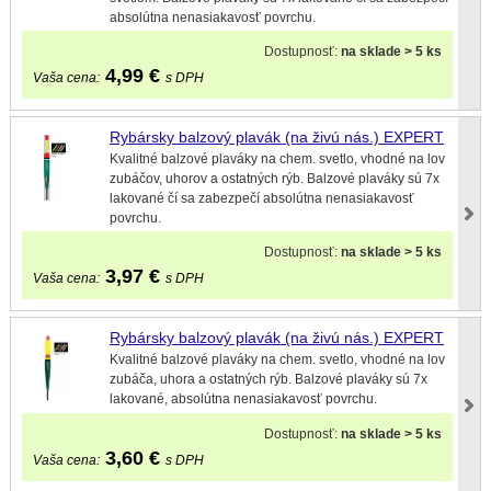
absolútna nenasiakavosť povrchu.
Dostupnosť:
na sklade > 5 ks
4,99
€
Vaša cena:
s DPH
Rybársky balzový plavák (na živú nás.) EXPERT
Kvalitné balzové plaváky na chem. svetlo, vhodné na lov
zubáčov, uhorov a ostatných rýb. Balzové plaváky sú 7x
lakované čí sa zabezpečí absolútna nenasiakavosť
povrchu.
Dostupnosť:
na sklade > 5 ks
3,97
€
Vaša cena:
s DPH
Rybársky balzový plavák (na živú nás.) EXPERT
Kvalitné balzové plaváky na chem. svetlo, vhodné na lov
zubáča, uhora a ostatných rýb. Balzové plaváky sú 7x
lakované, absolútna nenasiakavosť povrchu.
Dostupnosť:
na sklade > 5 ks
3,60
€
Vaša cena:
s DPH