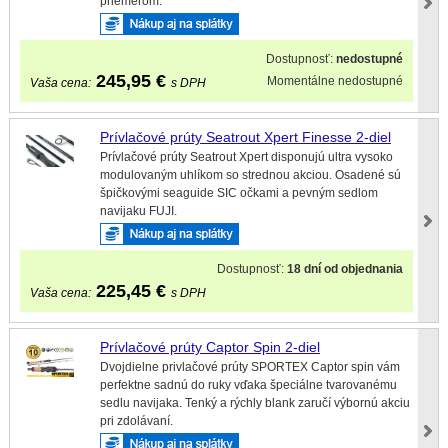
priemerom.
Dostupnosť:
nedostupné
245,95
€
Momentálne nedostupné
Vaša cena:
s DPH
Prívlačové prúty Seatrout Xpert Finesse 2-diel
Prívlačové prúty Seatrout Xpert disponujú ultra vysoko
modulovaným uhlíkom so strednou akciou. Osadené sú
špičkovými seaguide SIC očkami a pevným sedlom
navijaku FUJI.
Dostupnosť:
18 dní od objednania
225,45
€
Vaša cena:
s DPH
Prívlačové prúty Captor Spin 2-diel
Dvojdielne privlačové prúty SPORTEX Captor spin vám
perfektne sadnú do ruky vďaka špeciálne tvarovanému
sedlu navijaka. Tenký a rýchly blank zaručí výbornú akciu
pri zdolávaní.