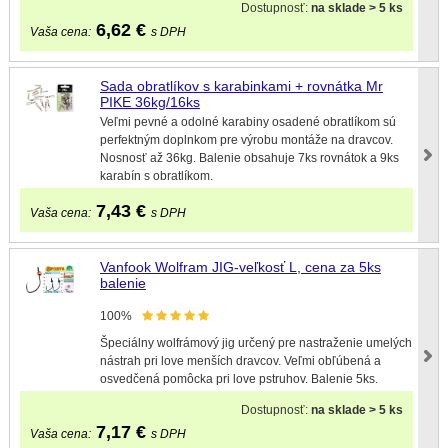
Dostupnosť:
na sklade > 5 ks
6,62
€
Vaša cena:
s DPH
Sada obratlíkov s karabinkami + rovnátka Mr
PIKE 36kg/16ks
Veľmi pevné a odolné karabiny osadené obratlíkom sú
perfektným doplnkom pre výrobu montáže na dravcov.
Nosnosť až 36kg. Balenie obsahuje 7ks rovnátok a 9ks
karabín s obratlíkom.
7,43
€
Vaša cena:
s DPH
Vanfook Wolfram JIG-veľkosť L, cena za 5ks
balenie
100%
Špeciálny wolfrámový jig určený pre nastraženie umelých
nástrah pri love menších dravcov. Veľmi obľúbená a
osvedčená pomôcka pri love pstruhov. Balenie 5ks.
Dostupnosť:
na sklade > 5 ks
7,17
€
Vaša cena:
s DPH