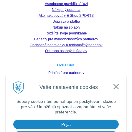
Všeobecné pravidlá súťaží
Nákupný poradca
Ako nakupovať v E Shop SPORTS
Doprava a platba
Nákup na splátky
Rozšírte svoje podnikanie
Benefity pre maloobchodných partnerov
Obchodné podmienky a reklamačný poriadok
Ochrana osobných údajov
UŽITOČNÉ
Prihlásiť pre partnerov
Registrácia
Vaše nastavenie cookies
Zabudnuté heslo
Odstúpenie od zmluvy
Súbory cookie nám pomáhajú pri poskytovaní služieb
pre vás. Umožňujú spoznať a zapamätať si vaše
SLEDUJTE NÁS VŠADE
preferencie.
Prijať
DOPORUČIŤ ZNÁMEMU