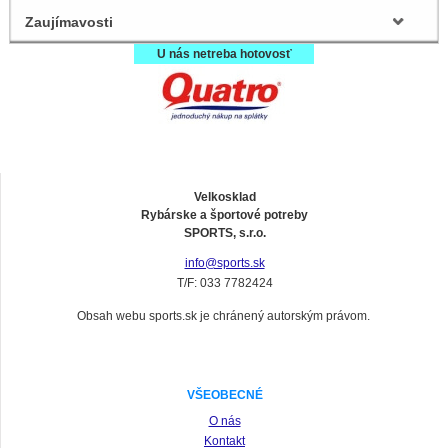
Zaujímavosti
U nás netreba hotovosť
Velkosklad
Rybárske a športové potreby
SPORTS, s.r.o.
info@sports.sk
T/F: 033 7782424
Obsah webu sports.sk je chránený autorským právom.
VŠEOBECNÉ
O nás
Kontakt