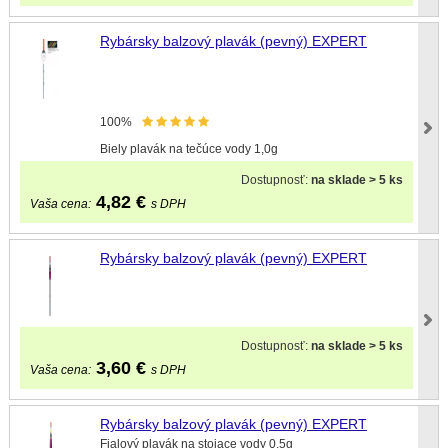
Rybársky balzový plavák (pevný) EXPERT
100%
Biely plavák na tečúce vody 1,0g
Dostupnosť:
na sklade > 5 ks
4,82
€
Vaša cena:
s DPH
Rybársky balzový plavák (pevný) EXPERT
Dostupnosť:
na sklade > 5 ks
3,60
€
Vaša cena:
s DPH
Rybársky balzový plavák (pevný) EXPERT
Fialový plavák na stojace vody 0,5g