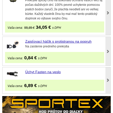
Prekrytie špičky člnu na dokonalú ochranu vašich vecí aj
počas daždivých dní. 100% pevné uchytenie pomocou
piatich bodov zaručí, že plachta neodletí ani vo veľkej
búrke. Každý vlastník člna by mal mať tento praktický
doplnok vo výbave svojho člnu.
34,05
€
Vaša cena:
55,35 €
s DPH
Zaisťovací háčik s protistranou na popruh
Na zaistenie predného prekrytia
0,84
€
Vaša cena:
s DPH
Úchyt Fasten na veslo
6,89
€
Vaša cena:
s DPH