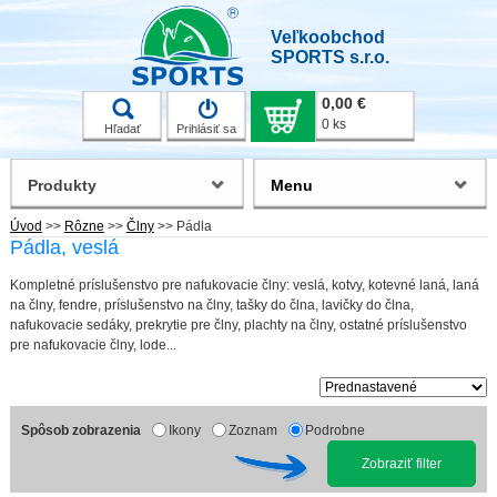
Veľkoobchod
SPORTS s.r.o.
0,00 €
0 ks
Hľadať
Prihlásiť sa
Produkty
Menu
Úvod
>>
Rôzne
>>
Člny
>>
Pádla
Pádla, veslá
Kompletné príslušenstvo pre nafukovacie člny: veslá, kotvy, kotevné laná, laná
na člny, fendre, príslušenstvo na člny, tašky do člna, lavičky do člna,
nafukovacie sedáky, prekrytie pre člny, plachty na člny, ostatné príslušenstvo
pre nafukovacie člny, lode...
Spôsob zobrazenia
Ikony
Zoznam
Podrobne
Zobraziť filter