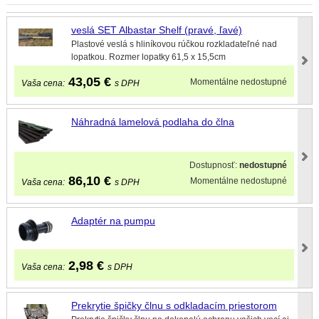
veslá SET Albastar Shelf (pravé, ľavé)
Plastové veslá s hliníkovou rúčkou rozkladateľné nad
lopatkou. Rozmer lopatky 61,5 x 15,5cm
43,05
€
Momentálne nedostupné
Vaša cena:
s DPH
Náhradná lamelová podlaha do člna
Dostupnosť:
nedostupné
86,10
€
Momentálne nedostupné
Vaša cena:
s DPH
Adaptér na pumpu
2,98
€
Vaša cena:
s DPH
Prekrytie špičky člnu s odkladacím priestorom