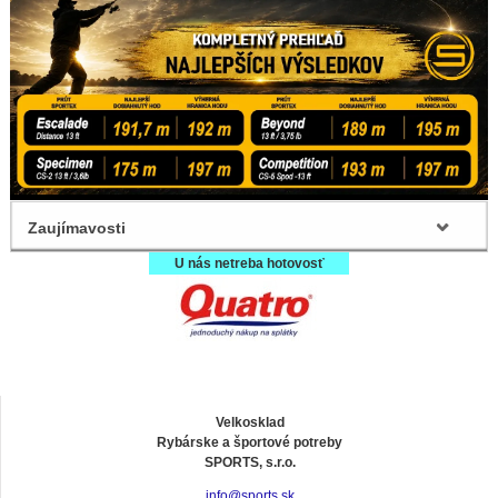
Zaujímavosti
U nás netreba hotovosť
Velkosklad
Rybárske a športové potreby
SPORTS, s.r.o.
info@sports.sk