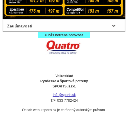
Zaujímavosti
U nás netreba hotovosť
Velkosklad
Rybárske a športové potreby
SPORTS, s.r.o.
info@sports.sk
T/F: 033 7782424
Obsah webu sports.sk je chránený autorským právom.