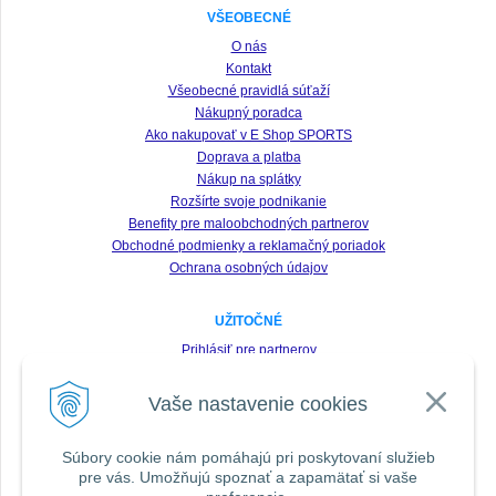
VŠEOBECNÉ
O nás
Kontakt
Všeobecné pravidlá súťaží
Nákupný poradca
Ako nakupovať v E Shop SPORTS
Doprava a platba
Nákup na splátky
Rozšírte svoje podnikanie
Benefity pre maloobchodných partnerov
Obchodné podmienky a reklamačný poriadok
Ochrana osobných údajov
UŽITOČNÉ
Prihlásiť pre partnerov
Registrácia
Vaše nastavenie cookies
Zabudnuté heslo
Odstúpenie od zmluvy
Súbory cookie nám pomáhajú pri poskytovaní služieb
pre vás. Umožňujú spoznať a zapamätať si vaše
SLEDUJTE NÁS VŠADE