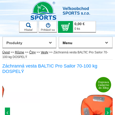
Veľkoobchod
SPORTS s.r.o.
0,00 €
0 ks
Hľadať
Prihlásiť sa
Produkty
Menu
Úvod
>>
Rôzne
>>
Člny
>>
Vesty
>>
Záchranná vesta BALTIC Pro Sailor 70-
100 kg DOSPELÝ
Záchranná vesta BALTIC Pro Sailor 70-100 kg
DOSPELÝ
Doprava
zadarmo
do 30kg