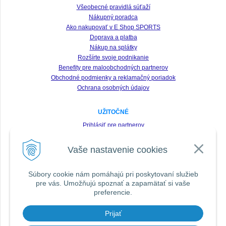
Všeobecné pravidlá súťaží
Nákupný poradca
Ako nakupovať v E Shop SPORTS
Doprava a platba
Nákup na splátky
Rozšírte svoje podnikanie
Benefity pre maloobchodných partnerov
Obchodné podmienky a reklamačný poriadok
Ochrana osobných údajov
UŽITOČNÉ
Prihlásiť pre partnerov
Registrácia
Vaše nastavenie cookies
Zabudnuté heslo
Odstúpenie od zmluvy
Súbory cookie nám pomáhajú pri poskytovaní služieb
pre vás. Umožňujú spoznať a zapamätať si vaše
SLEDUJTE NÁS VŠADE
preferencie.
Prijať
DOPORUČIŤ ZNÁMEMU