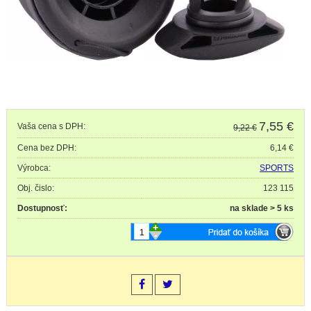
7,55
€
Vaša cena s DPH:
9,22 €
Cena bez DPH:
6,14 €
Výrobca:
SPORTS
Obj. čislo:
123 115
Dostupnosť:
na sklade > 5 ks
+
-