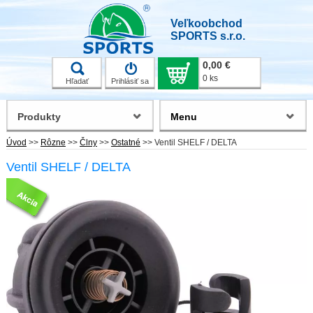
Veľkoobchod
SPORTS s.r.o.
0,00 €
0 ks
Hľadať
Prihlásiť sa
Produkty
Menu
Úvod
>>
Rôzne
>>
Člny
>>
Ostatné
>>
Ventil SHELF / DELTA
Ventil SHELF / DELTA