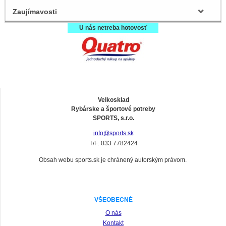
Zaujímavosti
U nás netreba hotovosť
Velkosklad
Rybárske a športové potreby
SPORTS, s.r.o.
info@sports.sk
T/F: 033 7782424
Obsah webu sports.sk je chránený autorským právom.
VŠEOBECNÉ
O nás
Kontakt