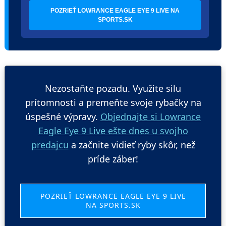
POZRIEŤ LOWRANCE EAGLE EYE 9 LIVE NA
SPORTS.SK
Nezostaňte pozadu. Využite silu
prítomnosti a premeňte svoje rybačky na
úspešné výpravy.
Objednajte si Lowrance
Eagle Eye 9 Live ešte dnes u svojho
predajcu
a začnite vidieť ryby skôr, než
príde záber!
POZRIEŤ LOWRANCE EAGLE EYE 9 LIVE
NA SPORTS.SK