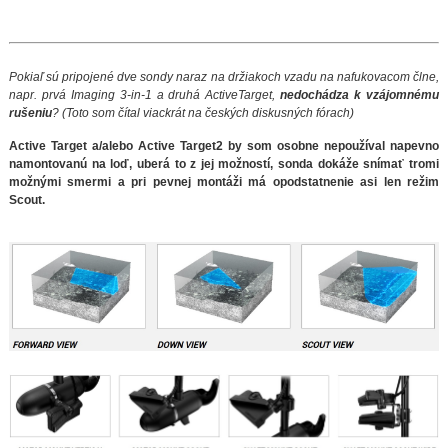
Pokiaľ sú pripojené dve sondy naraz na držiakoch vzadu na nafukovacom člne,
napr. prvá Imaging 3-in-1 a druhá ActiveTarget,
nedochádza k vzájomnému
rušeniu
? (Toto som čítal viackrát na českých diskusných fórach)
Active Target a/alebo Active Target2 by som osobne nepoužíval napevno
namontovanú na loď, uberá to z jej možností, sonda dokáže snímať tromi
možnými smermi a pri pevnej montáži má opodstatnenie asi len režim
Scout.