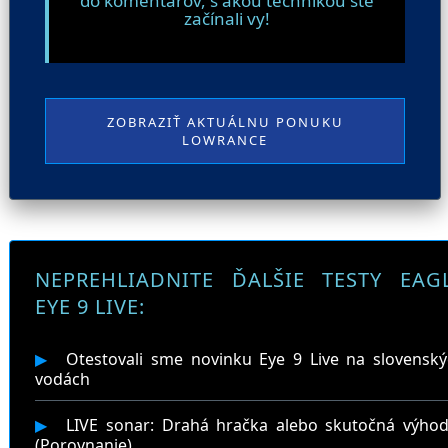
do komentárov, s akou technikou ste
začínali vy!
ZOBRAZIŤ AKTUÁLNU PONUKU
LOWRANCE
NEPREHLIADNITE ĎALŠIE TESTY EAG
EYE 9 LIVE:
▶
Otestovali sme novinku Eye 9 Live na slovensk
vodách
▶
LIVE sonar: Drahá hračka alebo skutočná výhod
(Porovnanie)