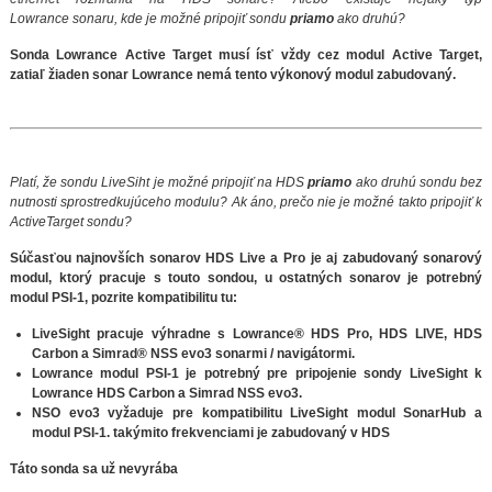
Lowrance sonaru, kde je možné pripojiť sondu
priamo
ako druhú?
Sonda Lowrance Active Target musí ísť vždy cez modul Active Target,
zatiaľ žiaden sonar Lowrance nemá tento výkonový modul zabudovaný.
Platí, že sondu LiveSiht je možné pripojiť na HDS
priamo
ako druhú sondu bez
nutnosti sprostredkujúceho modulu? Ak áno, prečo nie je možné takto pripojiť k
ActiveTarget sondu?
Súčasťou najnovších sonarov HDS Live a Pro je aj zabudovaný sonarový
modul, ktorý pracuje s touto sondou, u ostatných sonarov je potrebný
modul PSI-1, pozrite kompatibilitu tu:
LiveSight pracuje výhradne s Lowrance® HDS Pro, HDS LIVE, HDS
Carbon a Simrad® NSS evo3 sonarmi / navigátormi.
Lowrance modul PSI-1 je potrebný pre pripojenie sondy LiveSight k
Lowrance HDS Carbon a Simrad NSS evo3.
NSO evo3 vyžaduje pre kompatibilitu LiveSight modul SonarHub a
modul PSI-1. takýmito frekvenciami je zabudovaný v HDS
Táto sonda sa už nevyrába