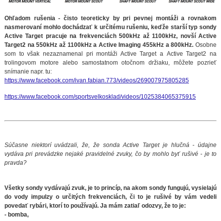
Ohľadom rušenia - čisto teoreticky by pri pevnej montáži a rovnakom
nasmerovaní mohlo dochádzať k určitému rušeniu, keďže starší typ sondy
Active Target pracuje na frekvenciách 500kHz až 1100kHz, novší Active
Target2 na 550kHz až 1100kHz a Active Imaging 455kHz a 800kHz.
Osobne
som to však nezaznamenal pri montáži Active Target a Active Target2 na
trolingovom motore alebo samostatnom otočnom držiaku, môžete pozrieť
snímanie napr. tu:
https://www.facebook.com/ivan.fabian.773/videos/269007975805285
https://www.facebook.com/sportsvelkosklad/videos/1025384065375915
Súčasne niektorí uvádzali, že, že sonda Active Target je hlučná - údajne
vydáva pri prevádzke nejaké pravidelné zvuky, čo by mohlo byť rušivé - je to
pravda?
Všetky sondy vydávajú zvuk, je to princíp, na akom sondy fungujú, vysielajú
do vody impulzy o určitých frekvenciách, či to je rušivé by vám vedeli
povedať rybári, ktorí to používajú. Ja mám zatiaľ odozvy, že to je:
- bomba,