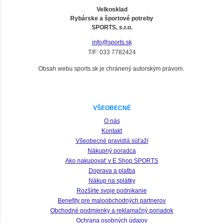
Velkosklad
Rybárske a športové potreby
SPORTS, s.r.o.
info@sports.sk
T/F: 033 7782424
Obsah webu sports.sk je chránený autorským právom.
VŠEOBECNÉ
O nás
Kontakt
Všeobecné pravidlá súťaží
Nákupný poradca
Ako nakupovať v E Shop SPORTS
Doprava a platba
Nákup na splátky
Rozšírte svoje podnikanie
Benefity pre maloobchodných partnerov
Obchodné podmienky a reklamačný poriadok
Ochrana osobných údajov