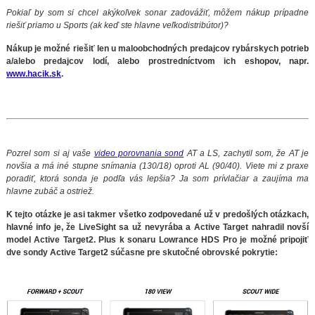
Pokiaľ by som si chcel akýkoľvek sonar zadovážiť, môžem nákup prípadne
riešiť priamo u Sports (ak keď ste hlavne veľkodistribútor)?
Nákup je možné riešiť len u maloobchodných predajcov rybárskych potrieb
a/alebo predajcov lodí, alebo prostredníctvom ich eshopov, napr.
www.hacik.sk
.
Pozrel som si aj vaše
video porovnania sond
AT a LS, zachytil som, že AT je
novšia a má iné stupne snímania (130/18) oproti AL (90/40). Viete mi z praxe
poradiť, ktorá sonda je podľa vás lepšia? Ja som prívlačiar a zaujíma ma
hlavne zubáč a ostriež.
K tejto otázke je asi takmer všetko zodpovedané už v predošlých otázkach,
hlavné info je, že LiveSight sa už nevyrába a Active Target nahradil novší
model Active Target2.
Plus k sonaru Lowrance HDS Pro je možné pripojiť
dve sondy Active Target2 súčasne pre skutočné obrovské pokrytie: