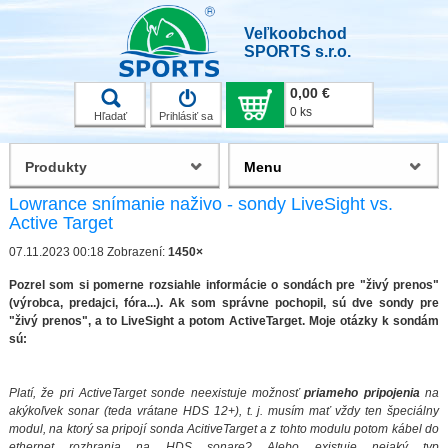
Veľkoobchod
SPORTS s.r.o.
0,00 €
0 ks
Hľadať
Prihlásiť sa
Produkty
Menu
Lowrance snímanie naživo - sondy LiveSight vs.
Active Target
07.11.2023 00:18
Zobrazení:
1450×
Pozrel som si pomerne rozsiahle informácie o sondách pre "živý prenos"
(výrobca, predajci, fóra...). Ak som správne pochopil, sú dve sondy pre
"živý prenos", a to LiveSight a potom ActiveTarget. Moje otázky k sondám
sú:
Platí, že pri ActiveTarget sonde neexistuje možnosť
priameho pripojenia
na
akýkoľvek sonar (teda vrátane HDS 12+), t. j. musím mať vždy ten špeciálny
modul, na ktorý sa pripojí sonda AcitiveTarget a z tohto modulu potom kábel do
ethernet rozhrania na HDS sonare? Alebo existuje nejaký typ