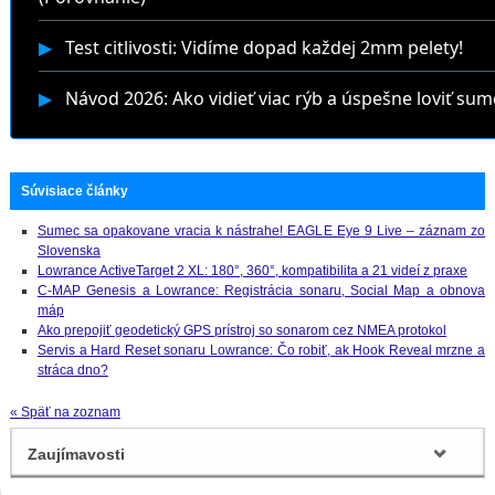
▶
Test citlivosti: Vidíme dopad každej 2mm pelety!
▶
Návod 2026: Ako vidieť viac rýb a úspešne loviť sum
Súvisiace články
Sumec sa opakovane vracia k nástrahe! EAGLE Eye 9 Live – záznam zo
Slovenska
Lowrance ActiveTarget 2 XL: 180°, 360°, kompatibilita a 21 videí z praxe
C-MAP Genesis a Lowrance: Registrácia sonaru, Social Map a obnova
máp
Ako prepojiť geodetický GPS prístroj so sonarom cez NMEA protokol
Servis a Hard Reset sonaru Lowrance: Čo robiť, ak Hook Reveal mrzne a
stráca dno?
« Späť na zoznam
Zaujímavosti