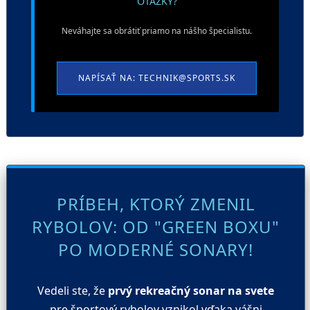
OTÁZKY?
Neváhajte sa obrátiť priamo na nášho špecialistu.
NAPÍSAŤ NA: TECHNIK@SPORTS.SK
PRÍBEH, KTORÝ ZMENIL
RYBOLOV: OD "GREEN BOXU"
PO MODERNÉ SONARY!
Vedeli ste, že
prvý rekreačný sonar na svete
pre športový rybolov vznikol vďaka vášni