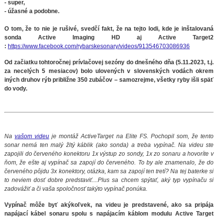
- super,
- úžasné a podobne.
O tom, že to nie je rušivé, svedčí fakt, že na tejto lodi, kde je inštalovaná
sonda Active Imaging HD aj Active Target2
:
https://www.facebook.com/rybarskesonary/videos/913546703086936
Od začiatku tohtoročnej prívlačovej sezóny do dnešného dňa (5.11.2023, t.j.
za necelých 5 mesiacov) bolo ulovených v slovenských vodách okrem
iných druhov rýb približne
350 zubáčov – samozrejme, všetky ryby išli späť
do vody.
Na
vašom videu
je montáž ActiveTarget na Elite FS. Pochopil som, že tento
sonar nemá ten malý žltý káblik (ako sonda) a treba vypínač. Na videu ste
zapojili do červeného konektoru 1x výstup zo sondy, 1x zo sonaru a hovoríte v
ňom, že ešte aj vypínač sa zapojí do červeného. To by ale znamenalo, že do
červeného pôjdu 3x konektory, otázka, kam sa zapojí ten tretí? Na tej baterke si
to neviem dosť dobre predstaviť....Plus sa chcem spýtať, aký typ vypínaču si
zadovážiť a či vaša spoločnosť takýto vypínač ponúka.
Vypínač môže byť akýkoľvek, na videu je predstavené, ako sa pripája
napájací kábel sonaru spolu s napájacím káblom modulu Active Target