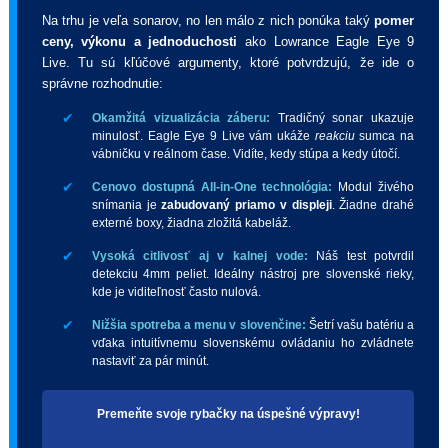
Na trhu je veľa sonarov, no len málo z nich ponúka taký
pomer
ceny, výkonu a jednoduchosti
ako Lowrance Eagle Eye 9
Live. Tu sú kľúčové argumenty, ktoré potvrdzujú, že ide o
správne rozhodnutie:
✔
Okamžitá vizualizácia záberu:
Tradičný sonar ukazuje
minulosť. Eagle Eye 9 Live vám ukáže
reakciu
sumca na
vábničku v reálnom čase. Vidíte, kedy stúpa a kedy útočí.
✔
Cenovo dostupná All-in-One technológia:
Modul živého
snímania je
zabudovaný priamo v displeji
. Žiadne drahé
externé boxy, žiadna zložitá kabeláž.
✔
Vysoká citlivosť aj v kalnej vode:
Náš test potvrdil
detekciu 4mm peliet. Ideálny nástroj pre slovenské rieky,
kde je viditeľnosť často nulová.
✔
Nižšia spotreba a menu v slovenčine:
Šetrí vašu batériu a
vďaka intuitívnemu slovenskému ovládaniu ho zvládnete
nastaviť za pár minút.
Premeňte svoje rybačky na úspešné výpravy!