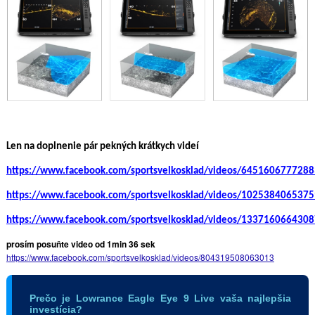
Len na doplnenie pár pekných krátkych videí
https://www.facebook.com/sportsvelkosklad/videos/645160677728
https://www.facebook.com/sportsvelkosklad/videos/102538406537
https://www.facebook.com/sportsvelkosklad/videos/133716066430
prosím posuňte video od 1min 36 sek
https://www.facebook.com/sportsvelkosklad/videos/804319508063013
Prečo je Lowrance Eagle Eye 9 Live vaša najlepšia
investícia?