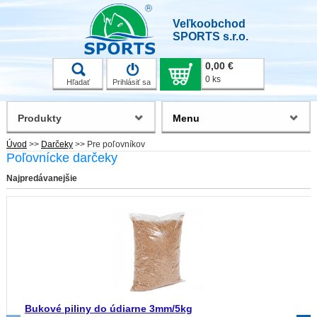
Veľkoobchod
SPORTS s.r.o.
0,00 €
0 ks
Hľadať
Prihlásiť sa
Produkty
Menu
Úvod
>>
Darčeky
>>
Pre poľovníkov
Poľovnícke darčeky
Najpredávanejšie
Bukové piliny do údiarne 3mm/5kg