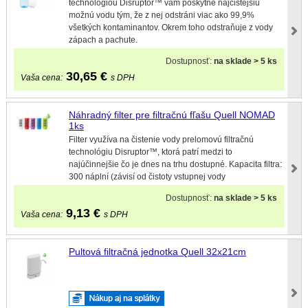
technológiou Disruptor™ vám poskytne najčistejšiu
možnú vodu tým, že z nej odstráni viac ako 99,9%
všetkých kontaminantov. Okrem toho odstraňuje z vody
zápach a pachute.
Dostupnosť:
na sklade > 5 ks
30,65
€
Vaša cena:
s DPH
Náhradný filter pre filtračnú fľašu Quell NOMAD
1ks
Filter využíva na čistenie vody prelomovú filtračnú
technológiu Disruptor™, ktorá patrí medzi to
najúčinnejšie čo je dnes na trhu dostupné. Kapacita filtra:
300 náplní (závisí od čistoty vstupnej vody
Dostupnosť:
na sklade > 5 ks
9,13
€
Vaša cena:
s DPH
Pultová filtračná jednotka Quell 32x21cm