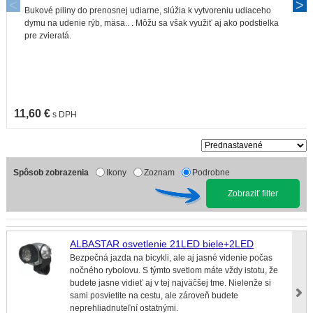
Bukové piliny do prenosnej udiarne, slúžia k vytvoreniu udiaceho
dymu na udenie rýb, mäsa.. . Môžu sa však využiť aj ako podstielka
pre zvieratá.
11,60 €
s DPH
Spôsob zobrazenia
Ikony
Zoznam
Podrobne
Zobraziť filter
ALBASTAR osvetlenie 21LED biele+2LED
Bezpečná jazda na bicykli, ale aj jasné videnie počas
nočného rybolovu. S týmto svetlom máte vždy istotu, že
budete jasne vidieť aj v tej najväčšej tme. Nielenže si
sami posvietite na cestu, ale zároveň budete
neprehliadnuteľní ostatnými.