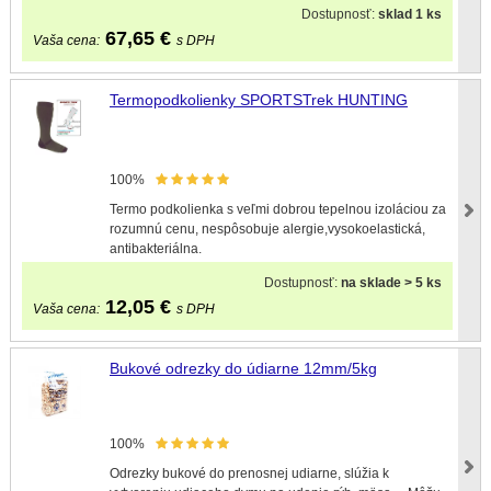
Dostupnosť:
sklad 1 ks
67,65
€
Vaša cena:
s DPH
Termopodkolienky SPORTSTrek HUNTING
100%
Termo podkolienka s veľmi dobrou tepelnou izoláciou za
rozumnú cenu, nespôsobuje alergie,vysokoelastická,
antibakteriálna.
Dostupnosť:
na sklade > 5 ks
12,05
€
Vaša cena:
s DPH
Bukové odrezky do údiarne 12mm/5kg
100%
Odrezky bukové do prenosnej udiarne, slúžia k