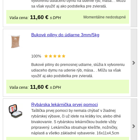
vytvoreniu udiaceho dymu na udenie rýb, mäsa.. . Môžu
sa však využiť aj ako podstielka pre zvieratá.
11,60
€
Momentálne nedostupné
Vaša cena:
s DPH
Bukové piliny do údiarne 3mm/5kg
100%
Bukové piliny do prenosnej udiarne, slúžia k vytvoreniu
udiaceho dymu na udenie rýb, mäsa.. . Môžu sa však
využiť aj ako podstielka pre zvieratá.
11,60
€
Vaša cena:
s DPH
Rybárska lekárnička prvej pomoci
Taštička prvej pomoci by nemala chýbať v žiadnej
rybárskej výbave, či už idete na krátky lov, alebo dlhé
bivakovanie. S rybárskou lekárničkou budete vždy
pripravený. Lekárnička obsahuje kliešťte, nožničky,
náplasti a všetko základné vybavenie. 16x11x4,5cm