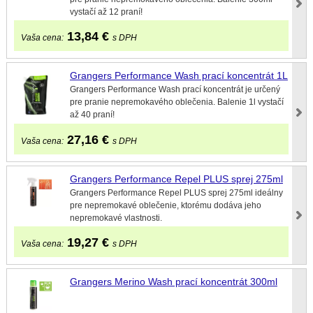
vystačí až 12 praní!
13,84
€
Vaša cena:
s DPH
Grangers Performance Wash prací koncentrát 1L
Grangers Performance Wash prací koncentrát je určený
pre pranie nepremokavého oblečenia. Balenie 1l vystačí
až 40 praní!
27,16
€
Vaša cena:
s DPH
Grangers Performance Repel PLUS sprej 275ml
Grangers Performance Repel PLUS sprej 275ml ideálny
pre nepremokavé oblečenie, ktorému dodáva jeho
nepremokavé vlastnosti.
19,27
€
Vaša cena:
s DPH
Grangers Merino Wash prací koncentrát 300ml