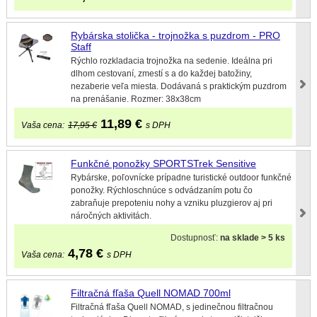
Rybárska stolička - trojnožka s puzdrom - PRO
Staff
Rýchlo rozkladacia trojnožka na sedenie. Ideálna pri
dlhom cestovaní, zmestí s a do každej batožiny,
nezaberie veľa miesta. Dodávaná s praktickým puzdrom
na prenášanie. Rozmer: 38x38cm
11,89
€
Vaša cena:
17,95 €
s DPH
Funkčné ponožky SPORTSTrek Sensitive
Rybárske, poľovnícke prípadne turistické outdoor funkčné
ponožky. Rýchloschnúce s odvádzaním potu čo
zabraňuje prepoteniu nohy a vzniku pluzgierov aj pri
náročných aktivitách.
Dostupnosť:
na sklade > 5 ks
4,78
€
Vaša cena:
s DPH
Filtračná fľaša Quell NOMAD 700ml
Filtračná fľaša Quell NOMAD, s jedinečnou filtračnou