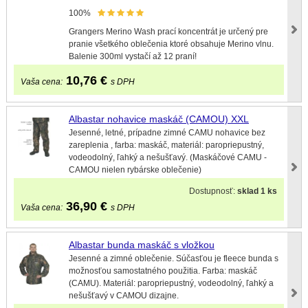
100%
Grangers Merino Wash prací koncentrát je určený pre
pranie všetkého oblečenia ktoré obsahuje Merino vlnu.
Balenie 300ml vystačí až 12 praní!
10,76
€
Vaša cena:
s DPH
Albastar nohavice maskáč (CAMOU) XXL
Jesenné, letné, prípadne zimné CAMU nohavice bez
zareplenia , farba: maskáč, materiál: paropriepustný,
vodeodolný, ľahký a nešušťavý. (Maskáčové CAMU -
CAMOU nielen rybárske oblečenie)
Dostupnosť:
sklad 1 ks
36,90
€
Vaša cena:
s DPH
Albastar bunda maskáč s vložkou
Jesenné a zimné oblečenie. Súčasťou je fleece bunda s
možnosťou samostatného použitia. Farba: maskáč
(CAMU). Materiál: paropriepustný, vodeodolný, ľahký a
nešušťavý v CAMOU dizajne.