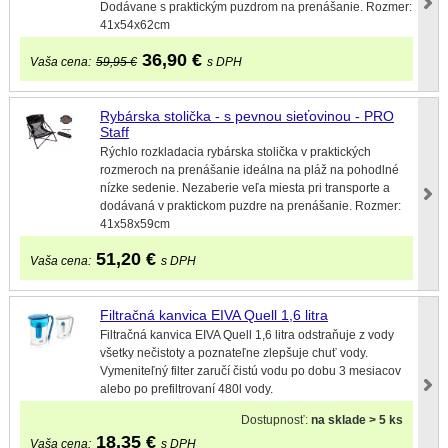
Dodávane s praktickým puzdrom na prenášanie. Rozmer:
41x54x62cm
36,90
€
Vaša cena:
59,95 €
s DPH
Rybárska stolička - s pevnou sieťovinou - PRO
Staff
Rýchlo rozkladacia rybárska stolička v praktických
rozmeroch na prenášanie ideálna na pláž na pohodlné
nízke sedenie. Nezaberie veľa miesta pri transporte a
dodávaná v praktickom puzdre na prenášanie. Rozmer:
41x58x59cm
51,20
€
Vaša cena:
s DPH
Filtračná kanvica EIVA Quell 1,6 litra
Filtračná kanvica EIVA Quell 1,6 litra odstraňuje z vody
všetky nečistoty a poznateľne zlepšuje chuť vody.
Vymeniteľný filter zaručí čistú vodu po dobu 3 mesiacov
alebo po prefiltrovaní 480l vody.
Dostupnosť:
na sklade > 5 ks
18,35
€
Vaša cena:
s DPH