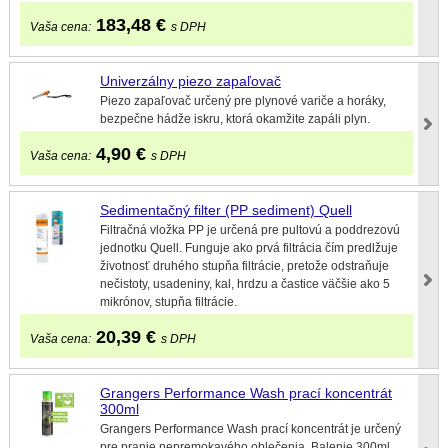
183,48
€
Vaša cena:
s DPH
Univerzálny piezo zapaľovač
Piezo zapaľovač určený pre plynové variče a horáky,
bezpečne hádže iskru, ktorá okamžite zapáli plyn.
4,90
€
Vaša cena:
s DPH
Sedimentačný filter (PP sediment) Quell
Filtračná vložka PP je určená pre pultovú a poddrezovú
jednotku Quell. Funguje ako prvá filtrácia čím predlžuje
životnosť druhého stupňa filtrácie, pretože odstraňuje
nečistoty, usadeniny, kal, hrdzu a častice väčšie ako 5
mikrónov, stupňa filtrácie.
20,39
€
Vaša cena:
s DPH
Grangers Performance Wash prací koncentrát
300ml
Grangers Performance Wash prací koncentrát je určený
pre pranie nepremokavého oblečenia. Balenie 300ml