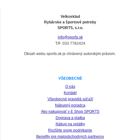
Velkosklad
Rybárske a športové potreby
SPORTS, s.r.o.
info@sports.sk
T/F: 033 7782424
Obsah webu sports.sk je chránený autorským právom.
VŠEOBECNÉ
O nás
Kontakt
Všeobecné pravidlá súťaží
Nákupný poradca
Ako nakupovať v E Shop SPORTS
Doprava a platba
Nákup na splátky
Rozšírte svoje podnikanie
Benefity pre maloobchodných partnerov