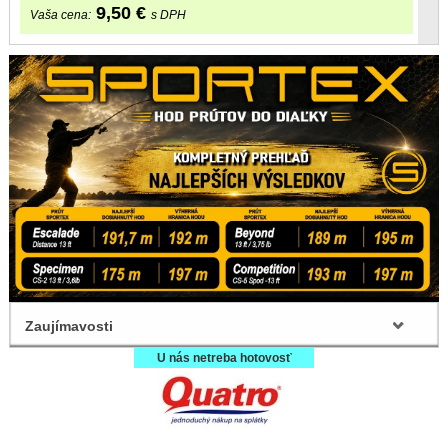
9,50
€
Vaša cena:
s DPH
Zaujímavosti
U nás netreba hotovosť