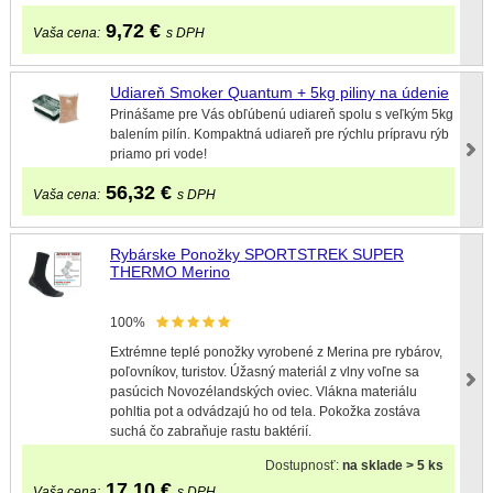
9,72
€
Vaša cena:
s DPH
Udiareň Smoker Quantum + 5kg piliny na údenie
Prinášame pre Vás obľúbenú udiareň spolu s veľkým 5kg
balením pilín. Kompaktná udiareň pre rýchlu prípravu rýb
priamo pri vode!
56,32
€
Vaša cena:
s DPH
Rybárske Ponožky SPORTSTREK SUPER
THERMO Merino
100%
Extrémne teplé ponožky vyrobené z Merina pre rybárov,
poľovníkov, turistov. Úžasný materiál z vlny voľne sa
pasúcich Novozélandských oviec. Vlákna materiálu
pohltia pot a odvádzajú ho od tela. Pokožka zostáva
suchá čo zabraňuje rastu baktérií.
Dostupnosť:
na sklade > 5 ks
17,10
€
Vaša cena:
s DPH