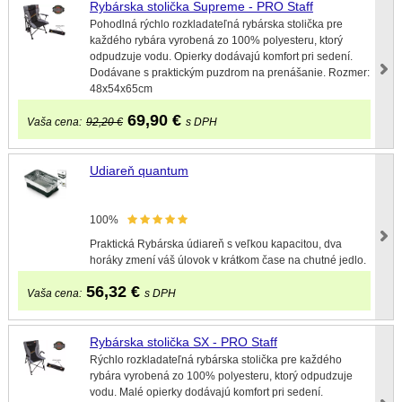
Rybárska stolička Supreme - PRO Staff
Pohodlná rýchlo rozkladateľná rybárska stolička pre
každého rybára vyrobená zo 100% polyesteru, ktorý
odpudzuje vodu. Opierky dodávajú komfort pri sedení.
Dodávane s praktickým puzdrom na prenášanie. Rozmer:
48x54x65cm
69,90
€
Vaša cena:
92,20 €
s DPH
Udiareň quantum
100%
Praktická Rybárska údiareň s veľkou kapacitou, dva
horáky zmení váš úlovok v krátkom čase na chutné jedlo.
56,32
€
Vaša cena:
s DPH
Rybárska stolička SX - PRO Staff
Rýchlo rozkladateľná rybárska stolička pre každého
rybára vyrobená zo 100% polyesteru, ktorý odpudzuje
vodu. Malé opierky dodávajú komfort pri sedení.