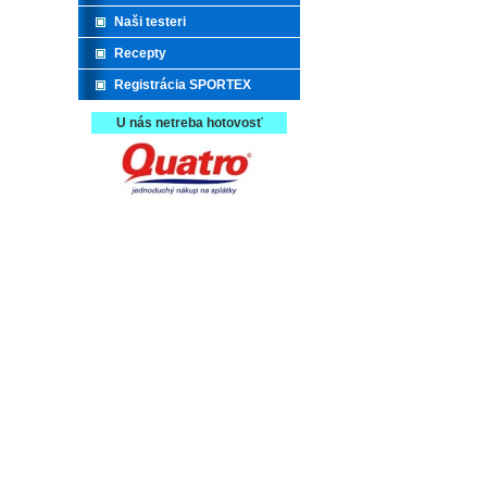
Naši testeri
Recepty
Registrácia SPORTEX
U nás netreba hotovosť