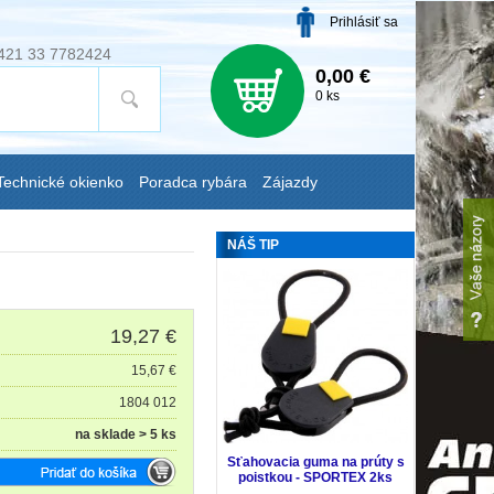
Prihlásiť sa
421 33 7782424
0,00 €
0 ks
Technické okienko
Poradca rybára
Zájazdy
NÁŠ TIP
19,27
€
15,67 €
1804 012
na sklade > 5 ks
Sťahovacia guma na prúty s
poistkou - SPORTEX 2ks