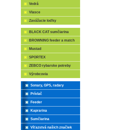
Vedrá
Vlasce
Zavážacie loďky
BLACK CAT sumčiarina
BROWNING feeder a match
Mustad
SPORTEX
ZEBCO rybarske potreby
Výrobcovia
Sonary, GPS, radary
Prívlač
Feeder
Kaprarina
Sumčiarina
Víťazstvá našich značiek