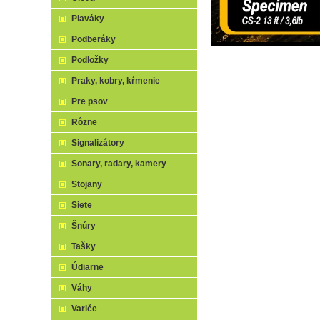
Plaváky
Podberáky
Podložky
Praky, kobry, kŕmenie
Pre psov
Rôzne
Signalizátory
Sonary, radary, kamery
Stojany
Siete
Šnúry
Tašky
Údiarne
Váhy
Variče