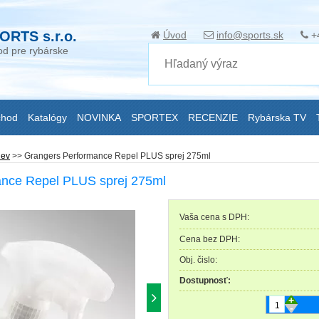
ORTS s.r.o.
Úvod
info@sports.sk
+
d pre rybárske
chod
Katalógy
NOVINKA
SPORTEX
RECENZIE
Rybárska TV
ev
>>
Grangers Performance Repel PLUS sprej 275ml
ance Repel PLUS sprej 275ml
Vaša cena s DPH:
Cena bez DPH:
Obj. čislo:
Dostupnosť:
+
-