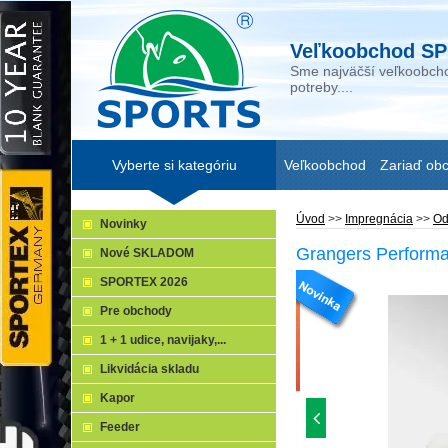
Veľkoobchod SP
Sme najväčší veľkoobcho
potreby....
Vyberte si kategóriu
Veľkoobchod
Zariaď ob
Úvod
>>
Impregnácia
>>
Od
Novinky
Grangers Perform
Nové SKLADOM
SPORTEX 2026
Pre obchody
1 + 1 udice, navijaky,...
Likvidácia skladu
Kapor
Feeder