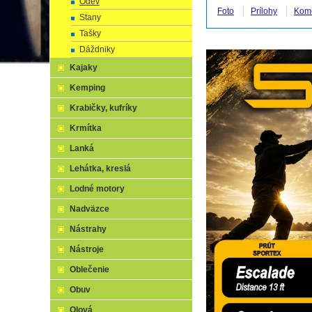
Odev
Foto
Prílohy
Kom
Stany
Tašky
Dáždniky
Kajaky
Kemping
Krabičky, kufríky
Krmítka
Lanká
Lehátka, kreslá
Lodné motory
Nadväzce
Nástrahy
Nástroje
Oblečenie
Obuv
Olová