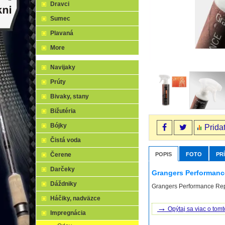
Dravci
Sumec
Plavaná
More
Navijaky
Prúty
Bivaky, stany
Bižutéria
Bójky
Prida
Čistá voda
POPIS
FOTO
PR
Čerene
Darčeky
Grangers Performanc
Dáždniky
Grangers Performance Rep
Háčiky, nadväzce
→
Opýtaj sa viac o tomt
Impregnácia