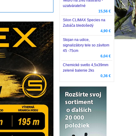
Vedro na živú nástrahu -
uzatvárateľné
15,56 €
Silon CLIMAX Species na
Zubáča bledošedý
4,90 €
Stojan na udice,
signalizátory tele so závitom
45 -75cm
6,04 €
Chemické svetlo 4,5x39mm
zelené balenie 2ks
0,36 €