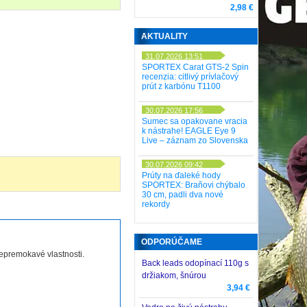
2,98 €
AKTUALITY
31.07.2026 13:51
SPORTEX Carat GTS-2 Spin
recenzia: citlivý prívlačový
prút z karbónu T1100
30.07.2026 17:56
Sumec sa opakovane vracia
k nástrahe! EAGLE Eye 9
Live – záznam zo Slovenska
30.07.2026 09:42
Prúty na ďaleké hody
SPORTEX: Braňovi chýbalo
30 cm, padli dva nové
rekordy
ODPORÚČAME
premokavé vlastnosti.
Back leads odopínací 110g s
držiakom, šnúrou
3,94 €