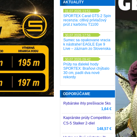
AKTUALITY
31.07.2026 13:51
SPORTEX Carat GTS-2 Spin
recenzia: citlivý prívlačový
prút z karbónu T1100
30.07.2026 17:56
Sumec sa opakovane vracia
k nástrahe! EAGLE Eye 9
Live – záznam zo Slovenska
30.07.2026 09:42
Prúty na ďaleké hody
SPORTEX: Braňovi chýbalo
30 cm, padli dva nové
rekordy
ODPORÚČAME
Rybárske ihly prešívacie 5ks
1,64 €
Kaprárske prúty Competition
CS-5 Stalker 2-diel
148,57 €