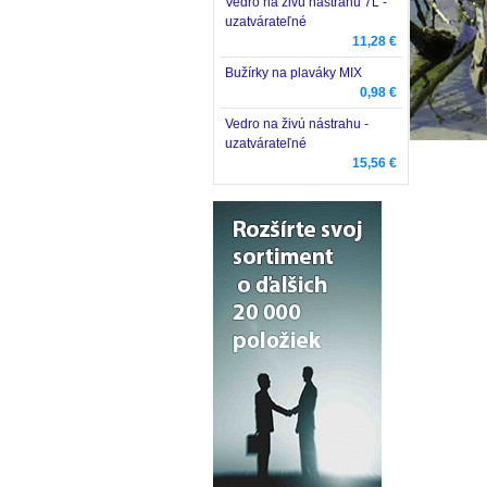
Vedro na živú nástrahu 7L -
uzatvárateľné
11,28 €
Bužírky na plaváky MIX
0,98 €
Vedro na živú nástrahu -
uzatvárateľné
15,56 €