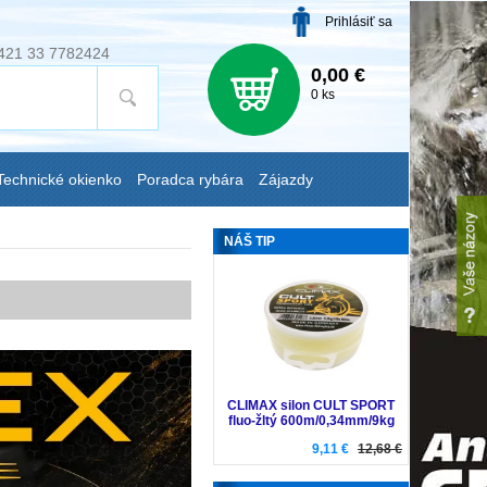
Prihlásiť sa
421 33 7782424
0,00 €
0 ks
Technické okienko
Poradca rybára
Zájazdy
NÁŠ TIP
CLIMAX silon CULT SPORT
fluo-žltý 600m/0,34mm/9kg
9,11 €
12,68 €