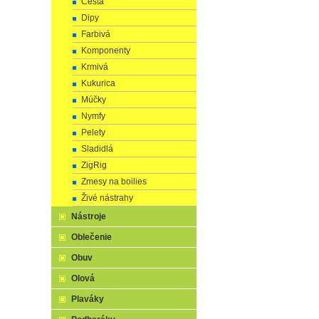
Cestá
Dipy
Farbivá
Komponenty
Krmivá
Kukurica
Múčky
Nymfy
Pelety
Sladidlá
ZigRig
Zmesy na boilies
Živé nástrahy
Nástroje
Oblečenie
Obuv
Olová
Plaváky