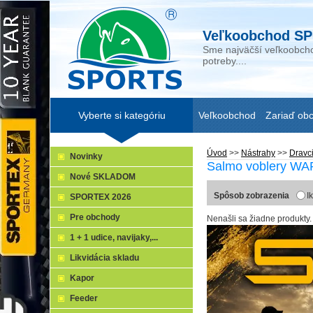
Veľkoobchod SP
Sme najväčší veľkoobcho
potreby....
Vyberte si kategóriu
Veľkoobchod
Zariaď ob
Úvod
>>
Nástrahy
>>
Dravc
Novinky
Salmo voblery W
Nové SKLADOM
Spôsob zobrazenia
I
SPORTEX 2026
Pre obchody
Nenašli sa žiadne produkty.
1 + 1 udice, navijaky,...
Likvidácia skladu
Kapor
Feeder