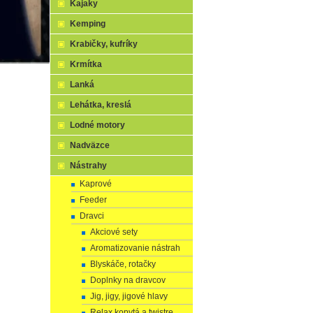
Kajaky
Kemping
Krabičky, kufríky
Krmítka
Lanká
Lehátka, kreslá
Lodné motory
Nadväzce
Nástrahy
Kaprové
Feeder
Dravci
Akciové sety
Aromatizovanie nástrah
Blyskáče, rotačky
Doplnky na dravcov
Jig, jigy, jigové hlavy
Relax kopytá a twistre