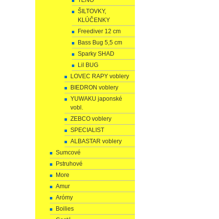
TENO
ŠILTOVKY,
KLÚČENKY
Freediver 12 cm
Bass Bug 5,5 cm
Sparky SHAD
Lil BUG
LOVEC RAPY voblery
BIEDRON voblery
YUWAKU japonské
vobl.
ZEBCO voblery
SPECIALIST
ALBASTAR voblery
Sumcové
Pstruhové
More
Amur
Arómy
Boilies