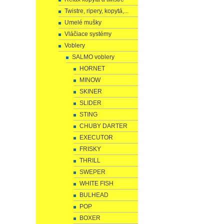
Twistre, ripery, kopytá,...
Umelé mušky
Vláčiace systémy
Voblery
SALMO voblery
HORNET
MINOW
SKINER
SLIDER
STING
CHUBY DARTER
EXECUTOR
FRISKY
THRILL
SWEPER
WHITE FISH
BULHEAD
POP
BOXER