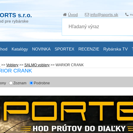
ORTS s.r.o.
Úvod
info@sports.sk
+
d pre rybárske
chod
Katalógy
NOVINKA
SPORTEX
RECENZIE
Rybárska TV
i
>>
Voblery
>>
SALMO voblery
>>
WARIOR CRANK
ARIOR CRANK
kony
Zoznam
Podrobne