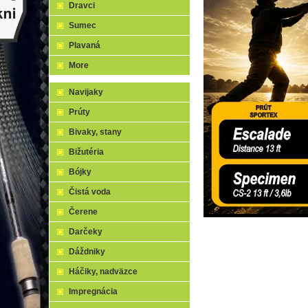
Dravci
Sumec
Plavaná
More
Navijaky
Prúty
Bivaky, stany
Bižutéria
Bójky
Čistá voda
Čerene
Darčeky
Dáždniky
Háčiky, nadväzce
Impregnácia