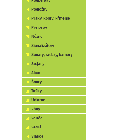
Podberáky
Podložky
Praky, kobry, kŕmenie
Pre psov
Rôzne
Signalizátory
Sonary, radary, kamery
Stojany
Siete
Šnúry
Tašky
Údiarne
Váhy
Variče
Vedrá
Vlasce