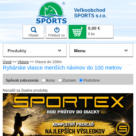
Veľkoobchod
SPORTS s.r.o.
0,00 €
0 ks
Hľadať
Prihlásiť sa
Produkty
Menu
Úvod
>>
Vlasce
>>
Vlasce do 100m
Rybárske vlasce menších návinov do 100 metrov
Spôsob zobrazenia
Ikony
Zoznam
Podrobne
Nenašli sa žiadne produkty.