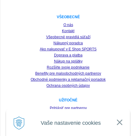
VŠEOBECNÉ
O nás
Kontakt
Všeobecné pravidlá súťaží
Nákupný poradca
Ako nakupovať v E Shop SPORTS
Doprava a platba
Nákup na splátky
Rozšírte svoje podnikanie
Benefity pre maloobchodných partnerov
Obchodné podmienky a reklamačný poriadok
Ochrana osobných údajov
UŽITOČNÉ
Prihlásiť pre partnerov
Registrácia
Vaše nastavenie cookies
Zabudnuté heslo
Odstúpenie od zmluvy