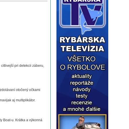
tlivejší pri detekcii záberu,
i zdolávaní otočený očkami
vijak aj multiplikátor.
lly Boat-u. Krátka a výkonná