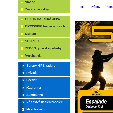
Vlasce
Foto
Prílohy
Kom
Zavážacie loďky
BLACK CAT sumčiarina
BROWNING feeder a match
Mustad
SPORTEX
ZEBCO rybarske potreby
Výrobcovia
Sonary, GPS, radary
Prívlač
Feeder
Kaprarina
Sumčiarina
Víťazstvá našich značiek
Naši testeri