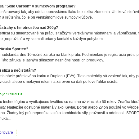
gia "Solid Carbon" v sumcovom programe?
onštruovaný tak, aby odolal obrovskému tlaku bez rizika zlomenia. Uhlíková sieťov
 krútením, čo je pri vertikálnom love sumcov kľúčové.
 nástrahy s hmotnosťou nad 200g?
Vertical sú dimenzované na prácu s ťažkými vertikálnymi nástrahami a vábničkami.
de „nepružila“ a vy ste mali priamy kontakt s každým pohybom.
 záruka Sportex?
 nadštandardnú 10-ročnú záruku na blank prútu. Podmienkou je registrácia prútu
. Táto záruka je jasným dôkazom nezničiteľnosti ich produktov.
i slizu a nečistotám?
binácie prémiového korku a Duplonu (EVA). Tieto materiály sú zvolené tak, aby p
viciach alebo s mokrými rukami a zároveň sa dali po love ľahko očistiť.
o je SPORTEX!
u technológiou a vynikajúcou kvalitou sú na trhu už viac ako 60 rokov. Značka kto
ity. Najlepšie dostupné materiály ako Kevlar, Boron alebo Zylon použité vo výrobe, 
dna. Žiadny iný prút neponúka takúto kombináciu sily, pružnosti a odolnosti. SPORTE
nuka...
o tovare