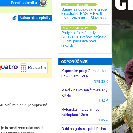
30.07.2026 17:56
Sumec sa opakovane vracia
k nástrahe! EAGLE Eye 9
Live – záznam zo Slovenska
30.07.2026 09:42
Prúty na ďaleké hody
SPORTEX: Braňovi chýbalo
30 cm, padli dva nové
rekordy
ODPORÚČAME
Kaprárske prúty Competition
CS-5 Carp 3-diel
179,32 €
Plavák na lov ryb žlto-zelený
KP 4g
1,34 €
u. Vnútro blanku je vyplnené
Rybárska ihla Lumin so
záklopkou 13cm
1,09 €
– je to predĺžená ruka vašich
Bublina guľatá - priehľadná