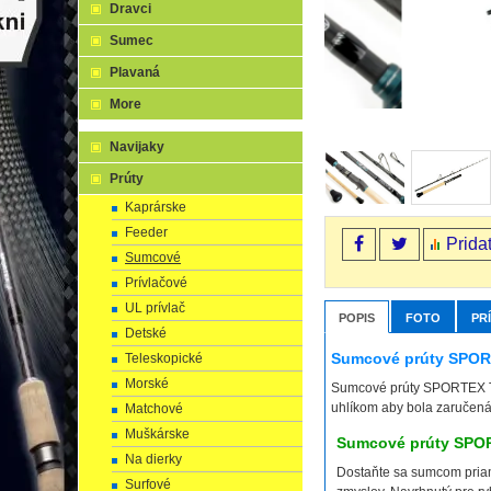
Dravci
Sumec
Plavaná
More
Navijaky
Prúty
Kaprárske
Feeder
Prida
Sumcové
Prívlačové
UL prívlač
POPIS
FOTO
PR
Detské
Sumcové prúty SPORTE
Teleskopické
Morské
Sumcové prúty SPORTEX Top
uhlíkom aby bola zaručená 
Matchové
Muškárske
Sumcové prúty SPORT
Na dierky
Dostaňte sa sumcom pria
Surfové