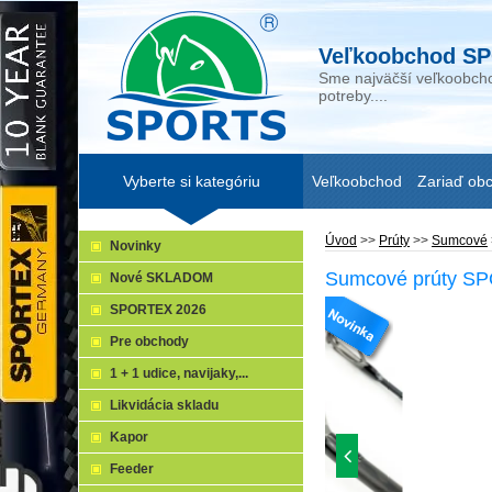
Veľkoobchod SP
Sme najväčší veľkoobcho
potreby....
Vyberte si kategóriu
Veľkoobchod
Zariaď ob
Úvod
>>
Prúty
>>
Sumcové
Novinky
Sumcové prúty SPO
Nové SKLADOM
SPORTEX 2026
Pre obchody
1 + 1 udice, navijaky,...
Likvidácia skladu
Kapor
Feeder