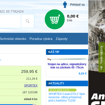
Prihlásiť sa
421 33 7782424
0,00 €
0 ks
Technické okienko
Poradca rybára
Zájazdy
NÁŠ TIP
-
Stojan na udice, signalizátory
tele so závitom 45 -75cm
259,95
€
6,04 €
211,34 €
AKTUALITY
SPORTEX
31.07.2026 13:51
187 110198
SPORTEX Carat GTS-2 Spin
recenzia: citlivý prívlačový
sklad 4 ks
prút z karbónu T1100