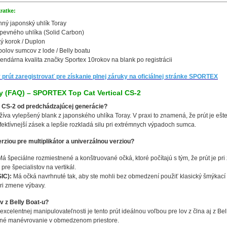
ratke:
ný japonský uhlík Toray
pevného uhlíka (Solid Carbon)
 korok / Duplon
bolov sumcov z lode / Belly boatu
ndárna kvalita značky Sportex 10rokov na blank po registrácii
 prút zaregistrovať pre získanie plnej záruky na oficiálnej stránke SPORTEX
y (FAQ) – SPORTEX Top Cat Vertical CS-2
ia CS-2 od predchádzajúcej generácie?
a vylepšený blank z japonského uhlíka Toray. V praxi to znamená, že prút je ešte ci
fektívnejší zásek a lepšie rozkladá silu pri extrémnych výpadoch sumca.
erziou pre multiplikátor a univerzálnou verziou?
á špeciálne rozmiestnené a konštruované očká, ktoré počítajú s tým, že prút je pr
pre špecialistov na vertikál.
IC):
Má očká navrhnuté tak, aby ste mohli bez obmedzení použiť klasický šmýkací na
pri zmene výbavy.
ov z Belly Boat-u?
excelentnej manipulovateľnosti je tento prút ideálnou voľbou pre lov z člna aj z Be
né manévrovanie v obmedzenom priestore.