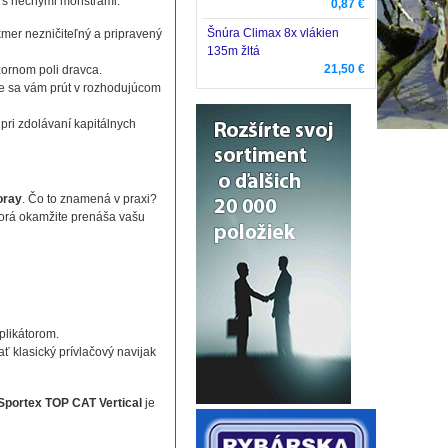
 s riečnymi monštrami.
0,87 €
Šnúra Climax 8x vlákien
kmer nezničiteľný a pripravený
135m žltá
21,50 €
ornom poli dravca.
e sa vám prút v rozhodujúcom
 pri zdolávaní kapitálnych
oray
. Čo to znamená v praxi?
 ktorá okamžite prenáša vašu
plikátorom.
ť klasický prívlačový navijak
Sportex TOP CAT Vertical
je