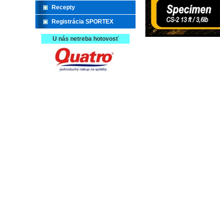
Recepty
Registrácia SPORTEX
U nás netreba hotovosť