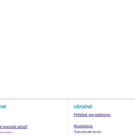
CNÉ
UŽITOČNÉ
Prihlásiť pre partnerov
Registrácia
 pravidlá súťaží
Zabudnuté heslo
poradca