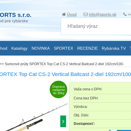
ORTS s.r.o.
Úvod
info@sports.sk
+
d pre rybárske
chod
Katalógy
NOVINKA
SPORTEX
RECENZIE
Rybárska TV
>>
Sumcové prúty SPORTEX Top Cat CS-2 Vertical Baitcast 2-diel 192cm/100-
RTEX Top Cat CS-2 Vertical Baitcast 2-diel 192cm/100
Doprava
Vaša cena s DPH:
zadarmo
do 30kg
Cena bez DPH:
Výrobca:
Obj. čislo:
Dostupnosť: