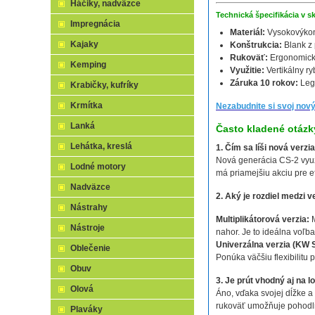
Háčiky, nadväzce
Technická špecifikácia v sk
Impregnácia
Materiál:
Vysokovýkon
Kajaky
Konštrukcia:
Blank z 
Rukoväť:
Ergonomický
Kemping
Využitie:
Vertikálny ry
Záruka 10 rokov:
Lege
Krabičky, kufríky
Krmítka
Nezabudnite si svoj nový
Lanká
Často kladené otázk
Lehátka, kreslá
1. Čím sa líši nová verz
Nová generácia CS-2 využív
Lodné motory
má priamejšiu akciu pre e
Nadväzce
2. Aký je rozdiel medzi v
Nástrahy
Multiplikátorová verzia:
M
Nástroje
nahor. Je to ideálna voľba 
Univerzálna verzia (KW S
Oblečenie
Ponúka väčšiu flexibilitu 
Obuv
3. Je prút vhodný aj na l
Olová
Áno, vďaka svojej dĺžke a 
rukoväť umožňuje pohodl
Plaváky