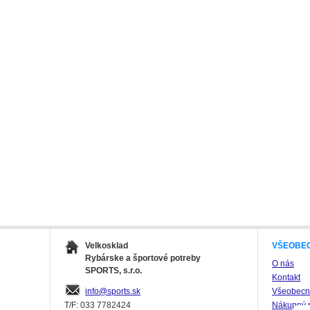
Velkosklad
VŠEOBE
Rybárske a športové potreby
O nás
SPORTS, s.r.o.
Kontakt
info@sports.sk
Všeobecné
T/F: 033 7782424
Nákupný 