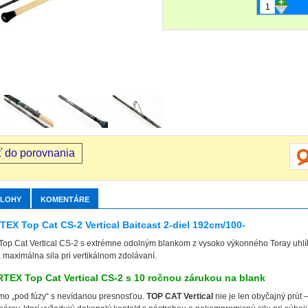
+
-
ť do porovnania
ÍLOHY
KOMENTÁRE
X Top Cat CS-2 Vertical Baitcast 2-diel 192cm/100-
 Cat Vertical CS-2 s extrémne odolným blankom z vysoko výkonného Toray uhlík
maximálna sila pri vertikálnom zdolávaní.
EX Top Cat Vertical CS-2 s 10 ročnou zárukou na blank
mo „pod fúzy“ s nevídanou presnosťou.
TOP CAT Vertical
nie je len obyčajný prút 