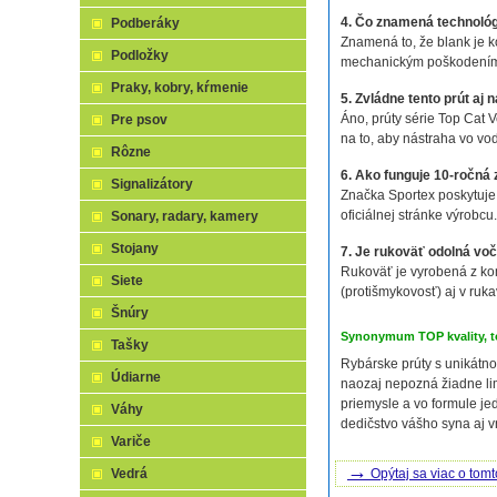
4. Čo znamená technoló
Podberáky
Znamená to, že blank je k
Podložky
mechanickým poškodením a
Praky, kobry, kŕmenie
5. Zvládne tento prút aj
Áno, prúty série Top Cat 
Pre psov
na to, aby nástraha vo vo
Rôzne
6. Ako funguje 10-ročná
Signalizátory
Značka Sportex poskytuje
oficiálnej stránke výrobcu
Sonary, radary, kamery
Stojany
7. Je rukoväť odolná voč
Rukoväť je vyrobená z kom
Siete
(protišmykovosť) aj v ruka
Šnúry
Synonymum TOP kvality, t
Tašky
Rybárske prúty s unikátno
Údiarne
naozaj nepozná žiadne lim
priemysle a vo formule je
Váhy
dedičstvo vášho syna aj v
Variče
→
Opýtaj sa viac o tomt
Vedrá