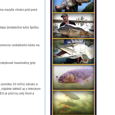
ina navyše chráni prút pred
 Majú dostatočne tuhú špičku
 pomocou unikátneho kódu na
oskytovali maximálny grip
rá ponúka 10 ročnú záruku a
nájdete taktiež aj v leteckom
X je prút na celý život a