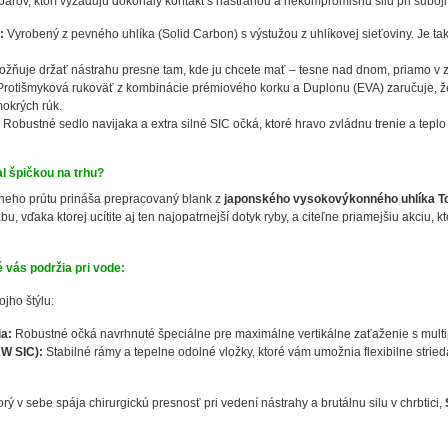
bárov, ktorí vyžadujú dokonalý kontakt s nástrahou a nekompromisnú silu pri súboji
:
Vyrobený z pevného uhlíka (Solid Carbon) s výstužou z uhlíkovej sieťoviny. Je ta
ňuje držať nástrahu presne tam, kde ju chcete mať – tesne nad dnom, priamo v z
rotišmyková rukoväť z kombinácie prémiového korku a Duplonu (EVA) zaručuje, ž
okrých rúk.
Robustné sedlo navijaka a extra silné SIC očká, ktoré hravo zvládnu trenie a teplo
l špičkou na trhu?
neho prútu prináša prepracovaný blank z
japonského vysokovýkonného uhlíka T
u, vďaka ktorej ucítite aj ten najopatrnejší dotyk ryby, a citeľne priamejšiu akciu,
é vás podržia pri vode:
ojho štýlu:
ia:
Robustné očká navrhnuté špeciálne pre maximálne vertikálne zaťaženie s multi
KW SIC):
Stabilné rámy a tepelne odolné vložky, ktoré vám umožnia flexibilne strieda
orý v sebe spája chirurgickú presnosť pri vedení nástrahy a brutálnu silu v chrbtici,