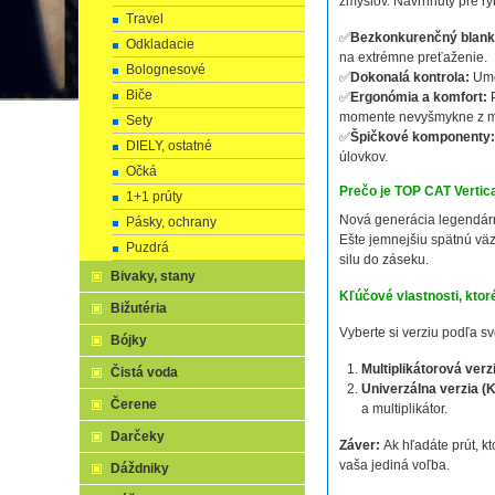
zmyslov. Navrhnutý pre ry
Travel
✅
Bezkonkurenčný blank
Odkladacie
na extrémne preťaženie.
Bolognesové
✅
Dokonalá kontrola:
Umož
Biče
✅
Ergonómia a komfort:
P
momente nevyšmykne z m
Sety
✅
Špičkové komponenty:
DIELY, ostatné
úlovkov.
Očká
Prečo je TOP CAT Vertica
1+1 prúty
Nová generácia legendár
Pásky, ochrany
Ešte jemnejšiu spätnú väzb
Puzdrá
silu do záseku.
Bivaky, stany
Kľúčové vlastnosti, ktor
Bižutéria
Vyberte si verziu podľa sv
Bójky
Multiplikátorová verz
Čistá voda
Univerzálna verzia (
Čerene
a multiplikátor.
Darčeky
Záver:
Ak hľadáte prút, kt
vaša jediná voľba.
Dáždniky