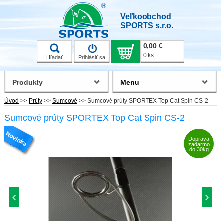
Veľkoobchod
SPORTS s.r.o.
0,00 €
0 ks
Hľadať
Prihlásiť sa
Produkty
Menu
Úvod
>>
Prúty
>>
Sumcové
>>
Sumcové prúty SPORTEX Top Cat Spin CS-2
Sumcové prúty SPORTEX Top Cat Spin CS-2
Doprava
zadarmo
do 30kg