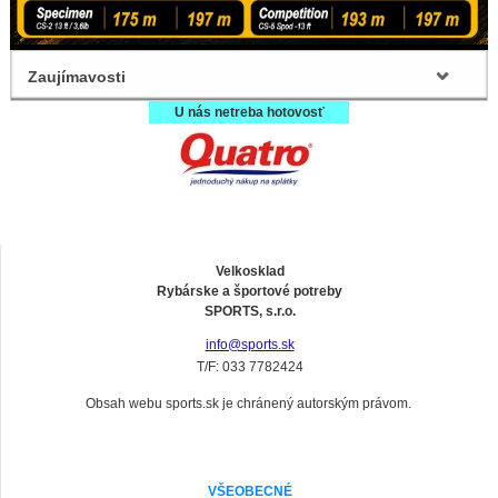
Zaujímavosti
U nás netreba hotovosť
Velkosklad
Rybárske a športové potreby
SPORTS, s.r.o.
info@sports.sk
T/F: 033 7782424
Obsah webu sports.sk je chránený autorským právom.
VŠEOBECNÉ