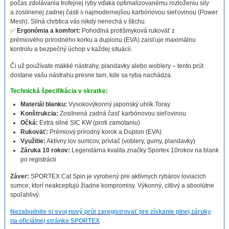
počas zdolávania trofejnej ryby vďaka optimalizovanému rozloženiu sily
a zosilnenej zadnej časti s najmodernejšou karbónovou sieťovinou (Power
Mesh). Silná chrbtica vás nikdy nenechá v štichu.
✅
Ergonómia a komfort:
Pohodlná protišmyková rukoväť z
prémiového prírodného korku a duplonu (EVA) zaisťuje maximálnu
kontrolu a bezpečný úchop v každej situácii.
Či už používate mäkké nástrahy, plandavky alebo woblery – tento prút
dostane vašu nástrahu presne tam, kde sa ryba nachádza.
Technická špecifikácia v skratke:
Materiál blanku:
Vysokovýkonný japonský uhlík Toray
Konštrukcia:
Zosilnená zadná časť karbónovou sieťovinou
Očká:
Extra silné SIC KW (proti zamotaniu)
Rukoväť:
Prémiový prírodný korok a Duplon (EVA)
Využitie:
Aktívny lov sumcov, prívlač (voblery, gumy, plandavky)
Záruka 10 rokov:
Legendárna kvalita značky Sportex 10rokov na blank
po registrácii
Záver:
SPORTEX Cat Spin je vyrobený pre aktívnych rybárov loviacich
sumce, ktorí neakceptujú žiadne kompromisy. Výkonný, citlivý a absolútne
spoľahlivý.
Nezabudnite si svoj nový prút zaregistrovať pre získanie plnej záruky
na oficiálnej stránke SPORTEX