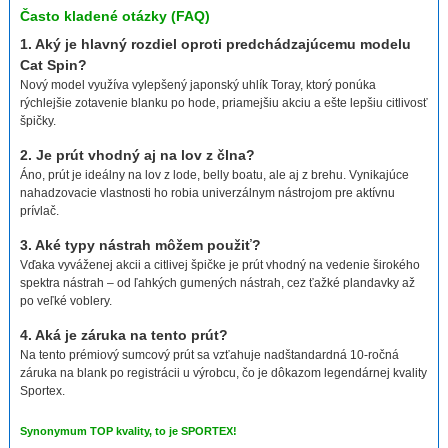
Často kladené otázky (FAQ)
1. Aký je hlavný rozdiel oproti predchádzajúcemu modelu
Cat Spin?
Nový model využíva vylepšený japonský uhlík Toray, ktorý ponúka
rýchlejšie zotavenie blanku po hode, priamejšiu akciu a ešte lepšiu citlivosť
špičky.
2. Je prút vhodný aj na lov z člna?
Áno, prút je ideálny na lov z lode, belly boatu, ale aj z brehu. Vynikajúce
nahadzovacie vlastnosti ho robia univerzálnym nástrojom pre aktívnu
prívlač.
3. Aké typy nástrah môžem použiť?
Vďaka vyváženej akcii a citlivej špičke je prút vhodný na vedenie širokého
spektra nástrah – od ľahkých gumených nástrah, cez ťažké plandavky až
po veľké voblery.
4. Aká je záruka na tento prút?
Na tento prémiový sumcový prút sa vzťahuje nadštandardná 10-ročná
záruka na blank po registrácii u výrobcu, čo je dôkazom legendárnej kvality
Sportex.
Synonymum TOP kvality, to je SPORTEX!