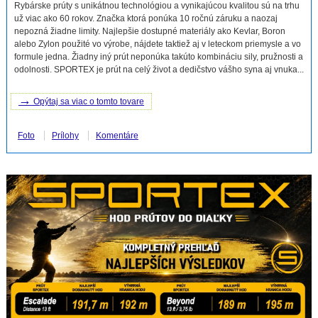
Rybárske prúty s unikátnou technológiou a vynikajúcou kvalitou sú na trhu
už viac ako 60 rokov. Značka ktorá ponúka 10 ročnú záruku a naozaj
nepozná žiadne limity. Najlepšie dostupné materiály ako Kevlar, Boron
alebo Zylon použité vo výrobe, nájdete taktiež aj v leteckom priemysle a vo
formule jedna. Žiadny iný prút neponúka takúto kombináciu sily, pružnosti a
odolnosti. SPORTEX je prút na celý život a dedičstvo vášho syna aj vnuka...
→
Opýtaj sa viac o tomto tovare
Foto
Prílohy
Komentáre