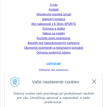
O nás
Kontakt
Všeobecné pravidlá súťaží
Nákupný poradca
Ako nakupovať v E Shop SPORTS
Doprava a platba
Nákup na splátky
Rozšírte svoje podnikanie
Benefity pre maloobchodných partnerov
Obchodné podmienky a reklamačný poriadok
Ochrana osobných údajov
UŽITOČNÉ
Prihlásiť pre partnerov
Registrácia
Vaše nastavenie cookies
Zabudnuté heslo
Odstúpenie od zmluvy
Súbory cookie nám pomáhajú pri poskytovaní služieb
pre vás. Umožňujú spoznať a zapamätať si vaše
SLEDUJTE NÁS VŠADE
preferencie.