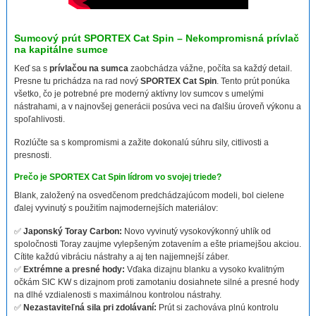
Sumcový prút SPORTEX Cat Spin – Nekompromisná prívlač
na kapitálne sumce
Keď sa s
prívlačou na sumca
zaobchádza vážne, počíta sa každý detail.
Presne tu prichádza na rad nový
SPORTEX Cat Spin
. Tento prút ponúka
všetko, čo je potrebné pre moderný aktívny lov sumcov s umelými
nástrahami, a v najnovšej generácii posúva veci na ďalšiu úroveň výkonu a
spoľahlivosti.
Rozlúčte sa s kompromismi a zažite dokonalú súhru sily, citlivosti a
presnosti.
Prečo je SPORTEX Cat Spin lídrom vo svojej triede?
Blank, založený na osvedčenom predchádzajúcom modeli, bol cielene
ďalej vyvinutý s použitím najmodernejších materiálov:
✅
Japonský Toray Carbon:
Novo vyvinutý vysokovýkonný uhlík od
spoločnosti Toray zaujme vylepšeným zotavením a ešte priamejšou akciou.
Cítite každú vibráciu nástrahy a aj ten najjemnejší záber.
✅
Extrémne a presné hody:
Vďaka dizajnu blanku a vysoko kvalitným
očkám SIC KW s dizajnom proti zamotaniu dosiahnete silné a presné hody
na dlhé vzdialenosti s maximálnou kontrolou nástrahy.
✅
Nezastaviteľná sila pri zdolávaní:
Prút si zachováva plnú kontrolu