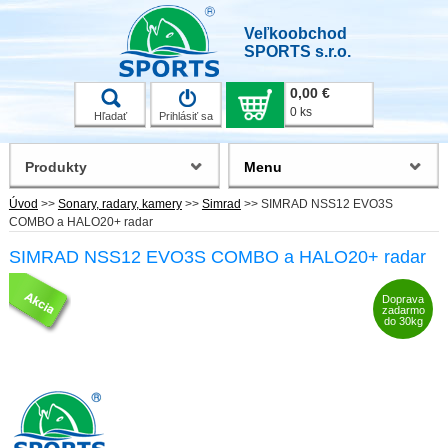
Veľkoobchod
SPORTS s.r.o.
0,00 €
0 ks
Hľadať
Prihlásiť sa
Produkty
Menu
Úvod
>>
Sonary, radary, kamery
>>
Simrad
>>
SIMRAD NSS12 EVO3S
COMBO a HALO20+ radar
SIMRAD NSS12 EVO3S COMBO a HALO20+ radar
Doprava
zadarmo
do 30kg