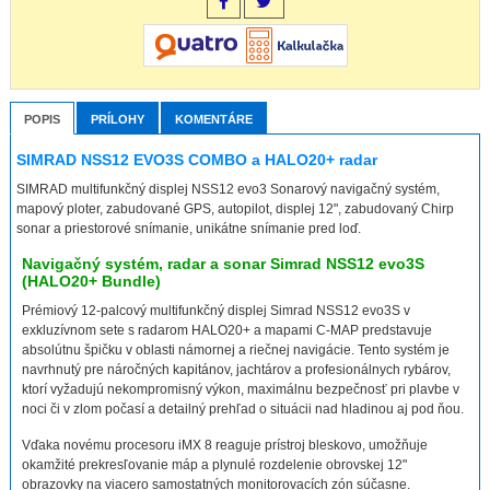
POPIS
PRÍLOHY
KOMENTÁRE
SIMRAD NSS12 EVO3S COMBO a HALO20+ radar
SIMRAD multifunkčný displej NSS12 evo3 Sonarový navigačný systém,
mapový ploter, zabudované GPS, autopilot, displej 12", zabudovaný Chirp
sonar a priestorové snímanie, unikátne snímanie pred loď.
Navigačný systém, radar a sonar Simrad NSS12 evo3S
(HALO20+ Bundle)
Prémiový 12-palcový multifunkčný displej Simrad NSS12 evo3S v
exkluzívnom sete s radarom HALO20+ a mapami C-MAP predstavuje
absolútnu špičku v oblasti námornej a riečnej navigácie. Tento systém je
navrhnutý pre náročných kapitánov, jachtárov a profesionálnych rybárov,
ktorí vyžadujú nekompromisný výkon, maximálnu bezpečnosť pri plavbe v
noci či v zlom počasí a detailný prehľad o situácii nad hladinou aj pod ňou.
Vďaka novému procesoru iMX 8 reaguje prístroj bleskovo, umožňuje
okamžité prekresľovanie máp a plynulé rozdelenie obrovskej 12"
obrazovky na viacero samostatných monitorovacích zón súčasne.