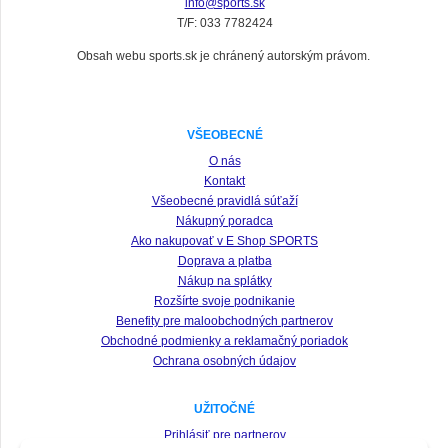
info@sports.sk
T/F: 033 7782424
Obsah webu sports.sk je chránený autorským právom.
VŠEOBECNÉ
O nás
Kontakt
Všeobecné pravidlá súťaží
Nákupný poradca
Ako nakupovať v E Shop SPORTS
Doprava a platba
Nákup na splátky
Rozšírte svoje podnikanie
Benefity pre maloobchodných partnerov
Obchodné podmienky a reklamačný poriadok
Ochrana osobných údajov
UŽITOČNÉ
Prihlásiť pre partnerov