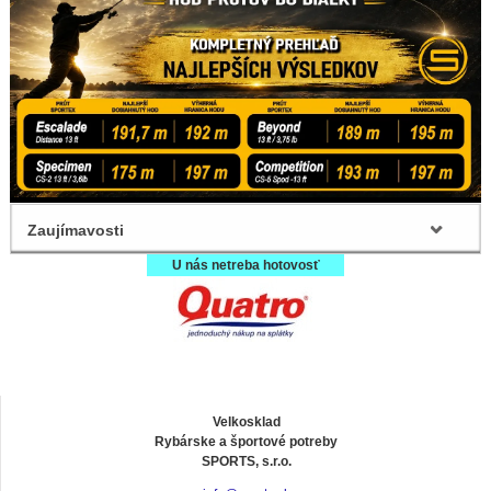
Zaujímavosti
U nás netreba hotovosť
Velkosklad
Rybárske a športové potreby
SPORTS, s.r.o.