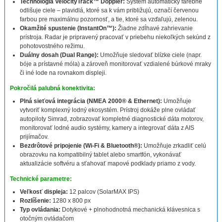
Technológia VelocityTrack™ Doppler:
Systém automaticky farebne
odlišuje ciele – plavidlá, ktoré sa k vám približujú, označí červenou
farbou pre maximálnu pozornosť, a tie, ktoré sa vzďaľujú, zelenou.
Okamžité spustenie (InstantOn™):
Žiadne zdĺhavé zahrievanie
prístroja. Radar je pripravený pracovať v priebehu niekoľkých sekúnd z
pohotovostného režimu.
Duálny dosah (Dual Range):
Umožňuje sledovať blízke ciele (napr.
bóje a prístavné móla) a zároveň monitorovať vzdialené búrkové mraky
či iné lode na rovnakom displeji.
Pokročilá palubná konektivita:
Plná sieťová integrácia (NMEA 2000® & Ethernet):
Umožňuje
vytvoriť komplexný lodný ekosystém. Prístroj dokáže plne ovládať
autopiloty Simrad, zobrazovať kompletné diagnostické dáta motorov,
monitorovať lodné audio systémy, kamery a integrovať dáta z AIS
prijímačov.
Bezdrôtové pripojenie (Wi-Fi & Bluetooth®):
Umožňuje zrkadliť celú
obrazovku na kompatibilný tablet alebo smartfón, vykonávať
aktualizácie softvéru a sťahovať mapové podklady priamo z vody.
Technické parametre:
Veľkosť displeja:
12 palcov (SolarMAX IPS)
Rozlíšenie:
1280 x 800 px
Typ ovládania:
Dotykové + plnohodnotná mechanická klávesnica s
otočným ovládačom