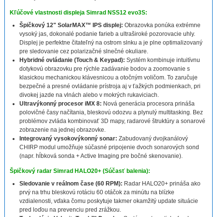
Kľúčové vlastnosti displeja Simrad NSS12 evo3S:
Špičkový 12" SolarMAX™ IPS displej:
Obrazovka ponúka extrémne
vysoký jas, dokonalé podanie farieb a ultraširoké pozorovacie uhly.
Displej je perfektne čitateľný na ostrom slnku a je plne optimalizovaný
pre sledovanie cez polarizačné slnečné okuliare.
Hybridné ovládanie (Touch & Keypad):
Systém kombinuje intuitívnu
dotykovú obrazovku pre rýchle zadávanie bodov a zoomovanie s
klasickou mechanickou klávesnicou a otočným voličom. To zaručuje
bezpečné a presné ovládanie prístroja aj v ťažkých podmienkach, pri
divokej jazde na vlnách alebo v mokrých rukaviciach.
Ultravýkonný procesor iMX 8:
Nová generácia procesora prináša
polovičné časy načítania, bleskovú odozvu a plynulý multitasking. Bez
problémov zvláda kombinovať 3D mapy, radarové štruktúry a sonarové
zobrazenie na jednej obrazovke.
Integrovaný vysokovýkonný sonar:
Zabudovaný dvojkanálový
CHIRP modul umožňuje súčasné pripojenie dvoch sonarových sond
(napr. hĺbková sonda + Active Imaging pre bočné skenovanie).
Špičkový radar Simrad HALO20+ (Súčasť balenia):
Sledovanie v reálnom čase (60 RPM):
Radar HALO20+ prináša ako
prvý na trhu bleskovú rotáciu 60 otáčok za minútu na blízke
vzdialenosti, vďaka čomu poskytuje takmer okamžitý update situácie
pred loďou na prevenciu pred zrážkou.