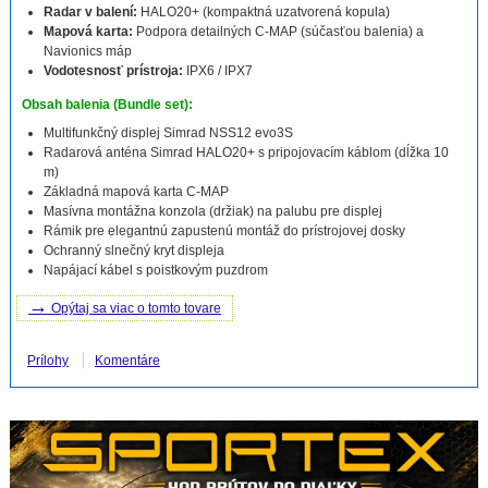
Radar v balení:
HALO20+ (kompaktná uzatvorená kopula)
Mapová karta:
Podpora detailných C-MAP (súčasťou balenia) a
Navionics máp
Vodotesnosť prístroja:
IPX6 / IPX7
Obsah balenia (Bundle set):
Multifunkčný displej Simrad NSS12 evo3S
Radarová anténa Simrad HALO20+ s pripojovacím káblom (dĺžka 10
m)
Základná mapová karta C-MAP
Masívna montážna konzola (držiak) na palubu pre displej
Rámik pre elegantnú zapustenú montáž do prístrojovej dosky
Ochranný slnečný kryt displeja
Napájací kábel s poistkovým puzdrom
→
Opýtaj sa viac o tomto tovare
Prílohy
Komentáre