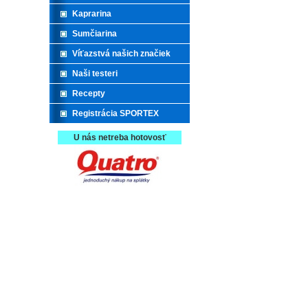
Kaprarina
Sumčiarina
Víťazstvá našich značiek
Naši testeri
Recepty
Registrácia SPORTEX
U nás netreba hotovosť