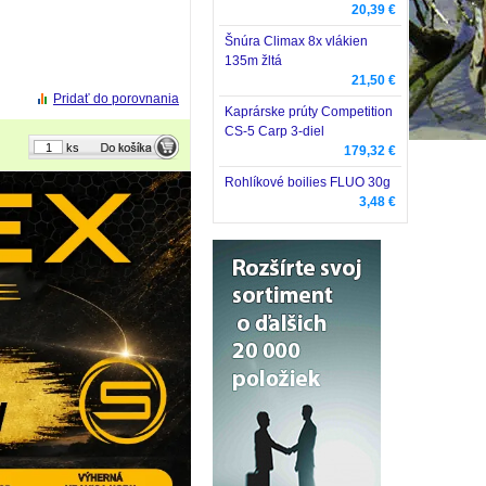
20,39 €
Šnúra Climax 8x vlákien
135m žltá
21,50 €
Pridať do porovnania
Kaprárske prúty Competition
CS-5 Carp 3-diel
ks
179,32 €
Rohlíkové boilies FLUO 30g
3,48 €