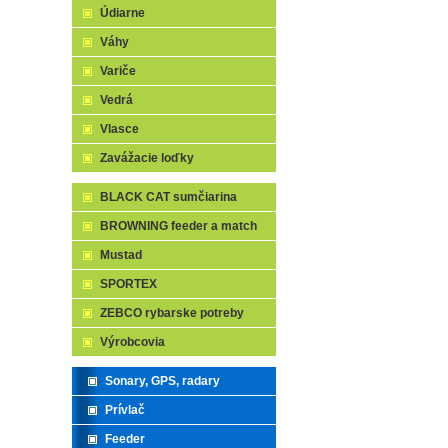
Údiarne
Váhy
Variče
Vedrá
Vlasce
Zavážacie loďky
BLACK CAT sumčiarina
BROWNING feeder a match
Mustad
SPORTEX
ZEBCO rybarske potreby
Výrobcovia
Sonary, GPS, radary
Prívlač
Feeder