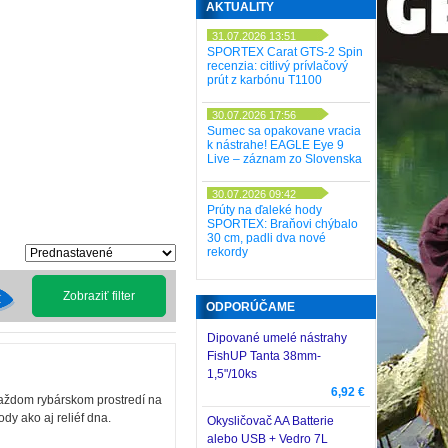
AKTUALITY
31.07.2026 13:51
SPORTEX Carat GTS-2 Spin
recenzia: citlivý prívlačový
prút z karbónu T1100
30.07.2026 17:56
Sumec sa opakovane vracia
k nástrahe! EAGLE Eye 9
Live – záznam zo Slovenska
30.07.2026 09:42
Prúty na ďaleké hody
SPORTEX: Braňovi chýbalo
30 cm, padli dva nové
rekordy
Zobraziť filter
ODPORÚČAME
Dipované umelé nástrahy
FishUP Tanta 38mm-
1,5"/10ks
6,92 €
každom rybárskom prostredí na
ody ako aj reliéf dna.
Okysličovač AA Batterie
alebo USB + Vedro 7L