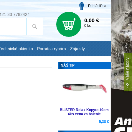
Prihlásiť sa
421 33 7782424
0,00 €
0 ks
Technické okienko
Poradca rybára
Zájazdy
NÁŠ TIP
BLISTER Relax Kopyto 10cm
4ks cena za balenie
5,38 €