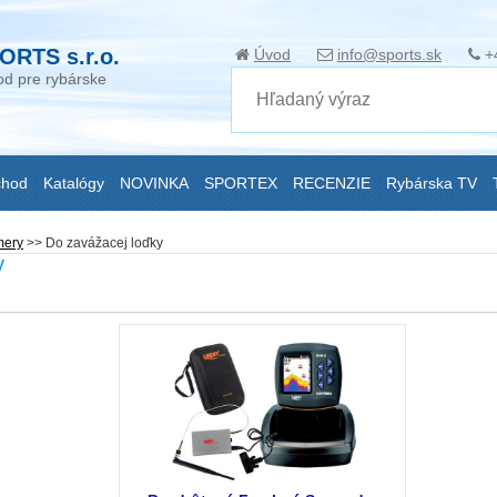
ORTS s.r.o.
Úvod
info@sports.sk
+
d pre rybárske
chod
Katalógy
NOVINKA
SPORTEX
RECENZIE
Rybárska TV
mery
>>
Do zavážacej loďky
y