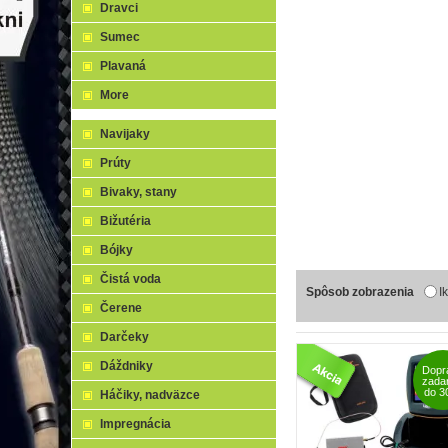
Dravci
Sumec
Plavaná
More
Navijaky
Prúty
Bivaky, stany
Bižutéria
Bójky
Čistá voda
Spôsob zobrazenia
I
Čerene
Darčeky
Dáždniky
Dopr
zada
do 3
Háčiky, nadväzce
Impregnácia