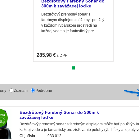
Bezdrôtový Farebný Sonar do
300m k zavážacej loďke
Bezdrôtový prenosný sonar s
farebným displejom môže byť použitý
v každom rybárskom prostredí na
každej vode a je fantastický pre
zisťovanie polohy rýb, hĺbky a teploty
vody ako aj reliéf dna.
285,98 €
s DPH
kony
Zoznam
Podrobne
Bezdrôtový Farebný Sonar do 300m k
ava
zavážacej loďke
rmo
0kg
Bezdrôtový prenosný sonar s farebným displejom môže byť použitý v 
každej vode a je fantastický pre zisťovanie polohy rýb, hĺbky a teploty v
Obj. čislo:
933 012