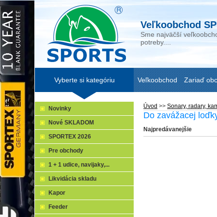
Veľkoobchod SP
Sme najväčší veľkoobcho
potreby....
Vyberte si kategóriu
Veľkoobchod
Zariaď ob
Úvod
>>
Sonary, radary, ka
Novinky
Do zavážacej loďk
Nové SKLADOM
Najpredávanejšie
SPORTEX 2026
Pre obchody
1 + 1 udice, navijaky,...
Likvidácia skladu
Kapor
Feeder