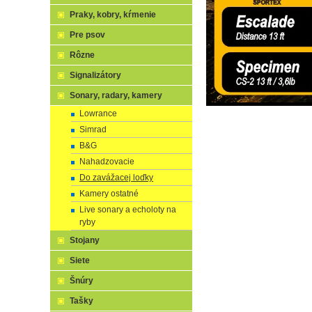
Praky, kobry, kŕmenie
Pre psov
Rôzne
Signalizátory
Sonary, radary, kamery
Lowrance
Simrad
B&G
Nahadzovacie
Do zavážacej loďky
Kamery ostatné
Live sonary a echoloty na
ryby
Stojany
Siete
Šnúry
Tašky