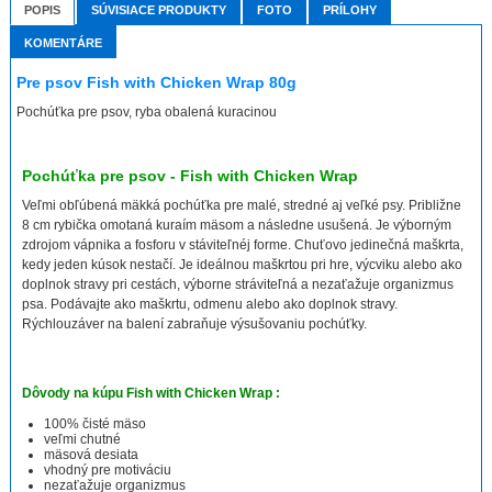
POPIS
SÚVISIACE PRODUKTY
FOTO
PRÍLOHY
KOMENTÁRE
Pre psov Fish with Chicken Wrap 80g
Pochúťka pre psov, ryba obalená kuracinou
Pochúťka pre psov - Fish with Chicken Wrap
Veľmi obľúbená mäkká pochúťka pre malé, stredné aj veľké psy. Približne
8 cm rybička omotaná kuraím mäsom a následne usušená. Je výborným
zdrojom vápnika a fosforu v stáviteľnéj forme. Chuťovo jedinečná maškrta,
kedy jeden kúsok nestačí. Je ideálnou maškrtou pri hre, výcviku alebo ako
doplnok stravy pri cestách, výborne stráviteľná a nezaťažuje organizmus
psa.
Podávajte ako maškrtu, odmenu alebo ako doplnok stravy.
Rýchlouzáver na balení zabraňuje výsušovaniu pochúťky.
Dôvody na kúpu Fish with Chicken Wrap
:
100% čisté mäso
veľmi chutné
mäsová desiata
vhodný pre motiváciu
nezaťažuje organizmus