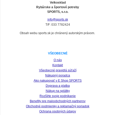
Velkosklad
Rybárske a športové potreby
SPORTS, s.r.o.
info@sports.sk
T/F: 033 7782424
Obsah webu sports.sk je chránený autorským právom.
VŠEOBECNÉ
O nás
Kontakt
Všeobecné pravidlá súťaží
Nákupný poradca
Ako nakupovať v E Shop SPORTS
Doprava a platba
Nákup na splátky
Rozšírte svoje podnikanie
Benefity pre maloobchodných partnerov
Obchodné podmienky a reklamačný poriadok
Ochrana osobných údajov