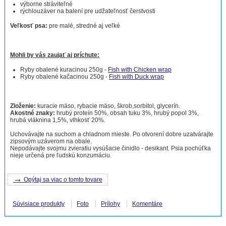
výborne stráviteľné
rýchlouzáver na balení pre udžateľnosť čerstvosti
Veľkosť psa:
pre malé, stredné aj veľké
Mohli by vás zaujať aj príchute:
Ryby obalené kuracinou 250g -
Fish with Chicken wrap
Ryby obalené kačacinou 250g -
Fish with Duck wrap
Zloženie:
kuracie mäso, rybacie mäso, škrob,sorbitol, glycerín.
Akostné znaky:
hrubý proteín 50%, obsah tuku 3%, hrubý popol 3%,
hrubá vláknina 1,5%, vlhkosť 20%.
Uchovávajte na suchom a chladnom mieste. Po otvorení dobre uzatvárajte
zipsovým uzáverom na obale.
Nepodávajte svojmu zvieratiu vysúšacie činidlo - desikant. Psia pochúťka
nieje určená pre ľudskú konzumáciu.
→
Opýtaj sa viac o tomto tovare
Súvisiace produkty
Foto
Prílohy
Komentáre