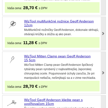
28,70
€
Vaša cena:
s DPH
WizTool multifunkčné nožnice Geoff Anderson
12cm
Multifunkčné nožničky Geoff Anderson, dokonale strihajú,
otvárajú krúžky a slúžia aj ako pean.
11,28
€
Vaša cena:
s DPH
WizTool Mitten Clamp pean Geoff Anderson
15,5cm
WizTool Mitten Clamp pean Geoff Anderson špičkový
rybársky pean vyrobený z najkvalitnejšej Japonskej
chirurgickej ocele. Pogumované úchyty zaručia, že pri
manipulácii netlačia, nešmýkajú sa a v zime nechladia.
28,70
€
Vaša cena:
s DPH
WizTool Geoff Anderson kliešte pean s
uvoľňovačom 15cm