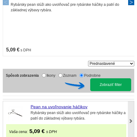
Rybársky pean slúži ako uvolňovač pre rybárske háčiky a patrí do
základnej výbavy rybára.
5,09 €
s DPH
Spôsob zobrazenia
Ikony
Zoznam
Podrobne
Zobraziť filter
Pean na uvoľnovanie háčikov
Rybársky pean slúži ako uvolňovač pre rybárske háčiky a
patrí do základnej výbavy rybára.
5,09
€
Vaša cena:
s DPH