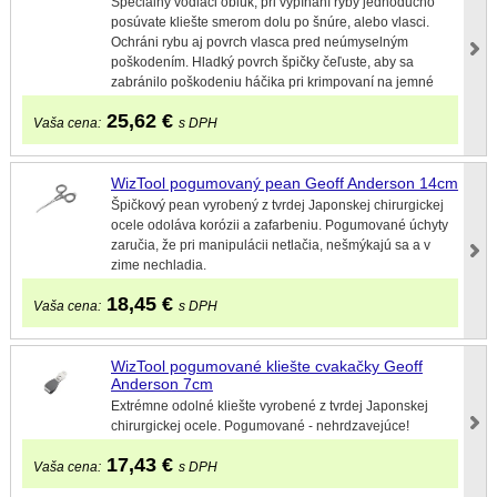
Špeciálny vodiaci oblúk, pri vypínaní ryby jednoducho
posúvate kliešte smerom dolu po šnúre, alebo vlasci.
Ochráni rybu aj povrch vlasca pred neúmyselným
poškodením. Hladký povrch špičky čeľuste, aby sa
zabránilo poškodeniu háčika pri krimpovaní na jemné
25,62
€
Vaša cena:
s DPH
WizTool pogumovaný pean Geoff Anderson 14cm
Špičkový pean vyrobený z tvrdej Japonskej chirurgickej
ocele odoláva korózii a zafarbeniu. Pogumované úchyty
zaručia, že pri manipulácii netlačia, nešmýkajú sa a v
zime nechladia.
18,45
€
Vaša cena:
s DPH
WizTool pogumované kliešte cvakačky Geoff
Anderson 7cm
Extrémne odolné kliešte vyrobené z tvrdej Japonskej
chirurgickej ocele. Pogumované - nehrdzavejúce!
17,43
€
Vaša cena:
s DPH