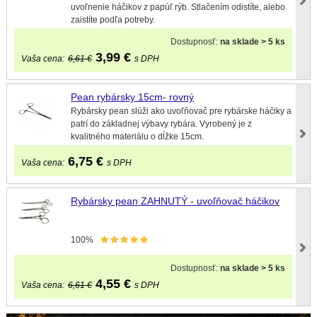
uvoľnenie háčikov z papúľ rýb. Stlačením odistíte, alebo
zaistíte podľa potreby.
Dostupnosť:
na sklade > 5 ks
3,99
€
Vaša cena:
6,61 €
s DPH
Pean rybársky 15cm- rovný
Rybársky pean slúži ako uvoľňovač pre rybárske háčiky a
patrí do základnej výbavy rybára. Vyrobený je z
kvalitného materiálu o dĺžke 15cm.
6,75
€
Vaša cena:
s DPH
Rybársky pean ZAHNUTÝ - uvoľňovač háčikov
100%
Dostupnosť:
na sklade > 5 ks
4,55
€
Vaša cena:
6,61 €
s DPH