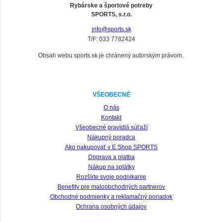
Rybárske a športové potreby
SPORTS, s.r.o.
info@sports.sk
T/F: 033 7782424
Obsah webu sports.sk je chránený autorským právom.
VŠEOBECNÉ
O nás
Kontakt
Všeobecné pravidlá súťaží
Nákupný poradca
Ako nakupovať v E Shop SPORTS
Doprava a platba
Nákup na splátky
Rozšírte svoje podnikanie
Benefity pre maloobchodných partnerov
Obchodné podmienky a reklamačný poriadok
Ochrana osobných údajov