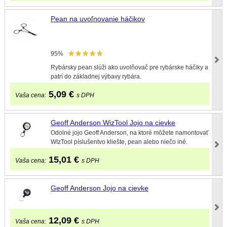
Pean na uvoľnovanie háčikov
95%
Rybársky pean slúži ako uvolňovač pre rybárske háčiky a
patrí do základnej výbavy rybára.
5,09
€
Vaša cena:
s DPH
Geoff Anderson WizTool Jojo na cievke
Odolné jojo Geoff Anderson, na ktoré môžete namontovať
WIzTool píslušentvo kliešte, pean alebo niečo iné.
15,01
€
Vaša cena:
s DPH
Geoff Anderson Jojo na cievke
12,09
€
Vaša cena:
s DPH