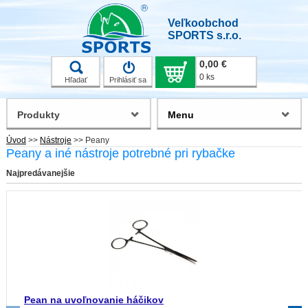
Veľkoobchod
SPORTS s.r.o.
0,00 €
0 ks
Hľadať
Prihlásiť sa
Produkty
Menu
Úvod
>>
Nástroje
>>
Peany
Peany a iné nástroje potrebné pri rybačke
Najpredávanejšie
Pean na uvoľnovanie háčikov