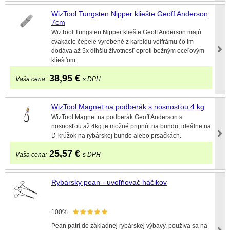
WizTool Tungsten Nipper kliešte Geoff Anderson
7cm
WizTool Tungsten Nipper kliešte Geoff Anderson majú
cvakacie čepele vyrobené z karbidu volfrámu čo im
dodáva až 5x dlhšiu životnosť oproti bežným oceľovým
kliešťom.
38,95
€
Vaša cena:
s DPH
WizTool Magnet na podberák s nosnosťou 4 kg
WizTool Magnet na podberák Geoff Anderson s
nosnosťou až 4kg je možné pripnút na bundu, ideálne na
D-krúžok na rybárskej bunde alebo prsačkách.
25,57
€
Vaša cena:
s DPH
Rybársky pean - uvoľňovač háčikov
100%
Pean patrí do základnej rybárskej výbavy, používa sa na