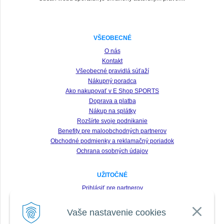
VŠEOBECNÉ
O nás
Kontakt
Všeobecné pravidlá súťaží
Nákupný poradca
Ako nakupovať v E Shop SPORTS
Doprava a platba
Nákup na splátky
Rozšírte svoje podnikanie
Benefity pre maloobchodných partnerov
Obchodné podmienky a reklamačný poriadok
Ochrana osobných údajov
UŽITOČNÉ
Prihlásiť pre partnerov
Registrácia
Vaše nastavenie cookies
Zabudnuté heslo