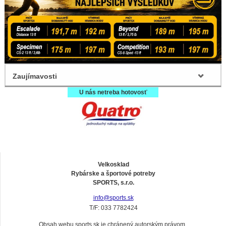
Zaujímavosti
U nás netreba hotovosť
Velkosklad
Rybárske a športové potreby
SPORTS, s.r.o.
info@sports.sk
T/F: 033 7782424
Obsah webu sports.sk je chránený autorským právom.