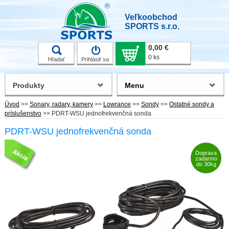
Veľkoobchod
SPORTS s.r.o.
0,00 €
0 ks
Hľadať
Prihlásiť sa
Produkty
Menu
Úvod
>>
Sonary, radary, kamery
>>
Lowrance
>>
Sondy
>>
Ostatné sondy a
príslušenstvo
>>
PDRT-WSU jednofrekvenčná sonda
PDRT-WSU jednofrekvenčná sonda
Doprava
zadarmo
do 30kg