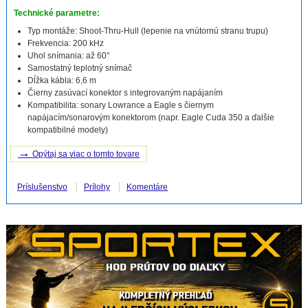
Technické parametre:
Typ montáže: Shoot-Thru-Hull (lepenie na vnútornú stranu trupu)
Frekvencia: 200 kHz
Uhol snímania: až 60°
Samostatný teplotný snímač
Dĺžka kábla: 6,6 m
Čierny zasúvací konektor s integrovaným napájaním
Kompatibilita: sonary Lowrance a Eagle s čiernym
napájacím/sonarovým konektorom (napr. Eagle Cuda 350 a ďalšie
kompatibilné modely)
→
Opýtaj sa viac o tomto tovare
Príslušenstvo
Prílohy
Komentáre