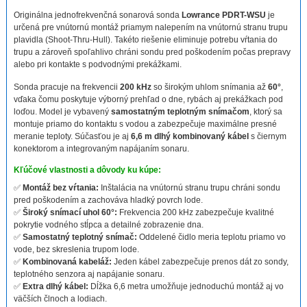
Originálna jednofrekvenčná sonarová sonda
Lowrance PDRT-WSU
je
určená pre vnútornú montáž priamym nalepením na vnútornú stranu trupu
plavidla (Shoot-Thru-Hull). Takéto riešenie eliminuje potrebu vŕtania do
trupu a zároveň spoľahlivo chráni sondu pred poškodením počas prepravy
alebo pri kontakte s podvodnými prekážkami.
Sonda pracuje na frekvencii
200 kHz
so širokým uhlom snímania až
60°
,
vďaka čomu poskytuje výborný prehľad o dne, rybách aj prekážkach pod
loďou. Model je vybavený
samostatným teplotným snímačom
, ktorý sa
montuje priamo do kontaktu s vodou a zabezpečuje maximálne presné
meranie teploty. Súčasťou je aj
6,6 m dlhý kombinovaný kábel
s čiernym
konektorom a integrovaným napájaním sonaru.
Kľúčové vlastnosti a dôvody ku kúpe:
✅
Montáž bez vŕtania:
Inštalácia na vnútornú stranu trupu chráni sondu
pred poškodením a zachováva hladký povrch lode.
✅
Široký snímací uhol 60°:
Frekvencia 200 kHz zabezpečuje kvalitné
pokrytie vodného stĺpca a detailné zobrazenie dna.
✅
Samostatný teplotný snímač:
Oddelené čidlo meria teplotu priamo vo
vode, bez skreslenia trupom lode.
✅
Kombinovaná kabeláž:
Jeden kábel zabezpečuje prenos dát zo sondy,
teplotného senzora aj napájanie sonaru.
✅
Extra dlhý kábel:
Dĺžka 6,6 metra umožňuje jednoduchú montáž aj vo
väčších člnoch a lodiach.