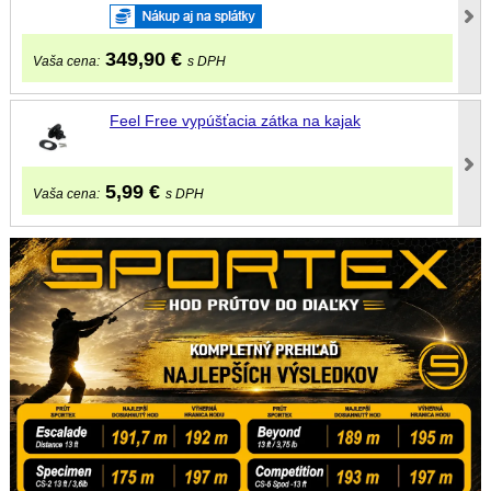
349,90
€
Vaša cena:
s DPH
Feel Free vypúšťacia zátka na kajak
5,99
€
Vaša cena:
s DPH