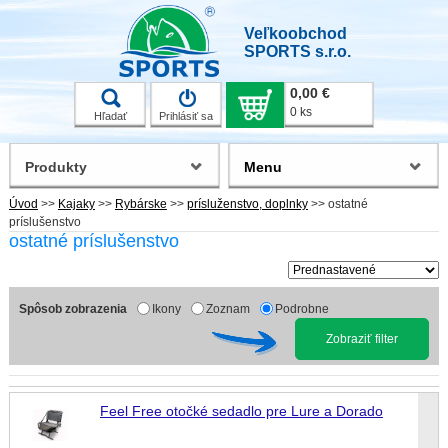
Veľkoobchod
SPORTS s.r.o.
0,00 €
0 ks
Hľadať
Prihlásiť sa
Produkty
Menu
Úvod
>>
Kajaky
>>
Rybárske
>>
prísluženstvo, doplnky
>>
ostatné
príslušenstvo
ostatné príslušenstvo
Spôsob zobrazenia
Ikony
Zoznam
Podrobne
Zobraziť filter
Feel Free otočké sedadlo pre Lure a Dorado