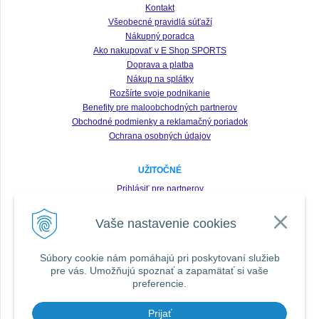
Kontakt
Všeobecné pravidlá súťaží
Nákupný poradca
Ako nakupovať v E Shop SPORTS
Doprava a platba
Nákup na splátky
Rozšírte svoje podnikanie
Benefity pre maloobchodných partnerov
Obchodné podmienky a reklamačný poriadok
Ochrana osobných údajov
UŽITOČNÉ
Prihlásiť pre partnerov
Registrácia
Vaše nastavenie cookies
Zabudnuté heslo
Odstúpenie od zmluvy
Súbory cookie nám pomáhajú pri poskytovaní služieb
pre vás. Umožňujú spoznať a zapamätať si vaše
SLEDUJTE NÁS VŠADE
preferencie.
Prijať