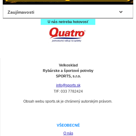
Zaujímavosti
U nás netreba hotovosť
Velkosklad
Rybárske a športové potreby
SPORTS, s.r.o.
info@sports.sk
T/F: 033 7782424
Obsah webu sports.sk je chránený autorským právom.
VŠEOBECNÉ
O nás