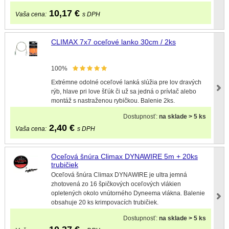
10,17
€
Vaša cena:
s DPH
CLIMAX 7x7 oceľové lanko 30cm / 2ks
100%
Extrémne odolné oceľové lanká slúžia pre lov dravých
rýb, hlave pri love šťúk či už sa jedná o prívlač alebo
montáž s nastraženou rybičkou. Balenie 2ks.
Dostupnosť:
na sklade > 5 ks
2,40
€
Vaša cena:
s DPH
Oceľová šnúra Climax DYNAWIRE 5m + 20ks
trubičiek
Oceľová šnúra Climax DYNAWIRE je ultra jemná
zhotovená zo 16 špičkových oceľových vlákien
opletených okolo vnútorného Dyneema vlákna. Balenie
obsahuje 20 ks krimpovacích trubičiek.
Dostupnosť:
na sklade > 5 ks