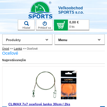
Veľkoobchod
SPORTS s.r.o.
0,00 €
0 ks
Hľadať
Prihlásiť sa
Produkty
Menu
Úvod
>>
Lanká
>>
Oceľové
Oceľové
Najpredávanejšie
CLIMAX 7x7 oceľové lanko 30cm / 2ks