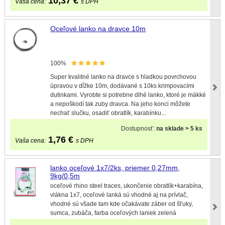
10,37
€
Vaša cena:
s DPH
Oceľové lanko na dravce 10m
100%
Super kvalitné lanko na dravce s hladkou povrchovou
úpravou v dĺžke 10m, dodávané s 10ks krimpovacími
dutinkami. Vyrobte si potrebne dlhé lanko, ktoré je mäkké
a nepoškodí tak zuby dravca. Na jeho konci môžete
nechať slučku, osadiť obratlík, karabínku...
Dostupnosť:
na sklade > 5 ks
1,76
€
Vaša cena:
s DPH
lanko oceľové 1x7/2ks, priemer 0,27mm,
9kg/0,5m
oceľové rhino steel traces, ukončenie obratlík+karabína,
vlákna 1x7, oceľové lanká sú vhodné aj na prívlač,
vhodné sú všade tam kde očakávate záber od šťuky,
sumca, zubáča, farba oceľových laniek zelená