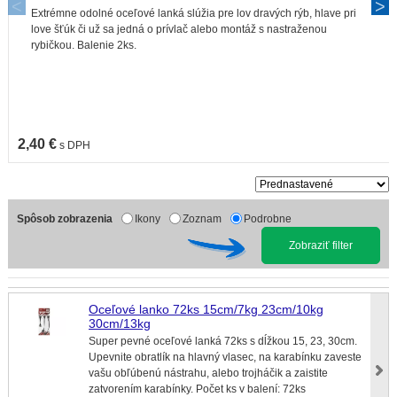
Extrémne odolné oceľové lanká slúžia pre lov dravých rýb, hlave pri
love šťúk či už sa jedná o prívlač alebo montáž s nastraženou
rybičkou. Balenie 2ks.
2,40 €
s DPH
Spôsob zobrazenia
Ikony
Zoznam
Podrobne
Zobraziť filter
Oceľové lanko 72ks 15cm/7kg 23cm/10kg
30cm/13kg
Super pevné oceľové lanká 72ks s dĺžkou 15, 23, 30cm.
Upevnite obratlík na hlavný vlasec, na karabínku zaveste
vašu obľúbenú nástrahu, alebo trojháčik a zaistite
zatvorením karabínky. Počet ks v balení: 72ks