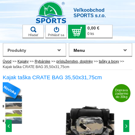
Veľkoobchod
SPORTS s.r.o.
0,00 €
0 ks
Hľadať
Prihlásiť sa
Produkty
Menu
Úvod
>>
Kajaky
>>
Rybárske
>>
prísluženstvo, doplnky
>>
tašky a boxy
>>
Kajak taška CRATE BAG 35,50x31,75cm
Kajak taška CRATE BAG 35,50x31,75cm
Doprava
zadarmo
do 30kg