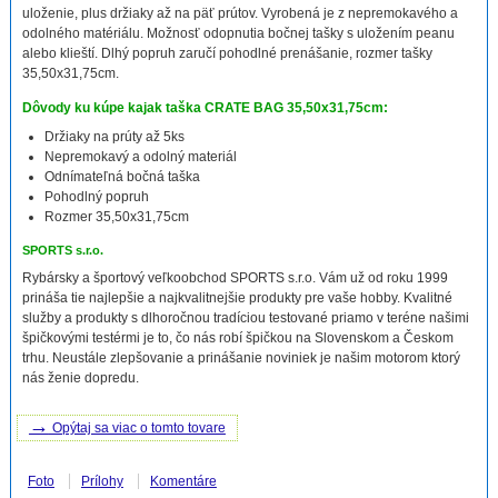
uloženie, plus držiaky až na päť prútov. Vyrobená je z nepremokavého a
odolného matériálu. Možnosť odopnutia bočnej tašky s uložením peanu
alebo klieští. Dlhý popruh zaručí pohodlné prenášanie, rozmer tašky
35,50x31,75cm.
Dôvody ku kúpe kajak taška CRATE BAG 35,50x31,75cm:
Držiaky na prúty až 5ks
Nepremokavý a odolný materiál
Odnímateľná bočná taška
Pohodlný popruh
Rozmer 35,50x31,75cm
SPORTS s.r.o.
Rybársky a športový veľkoobchod SPORTS s.r.o. Vám už od roku 1999
prináša tie najlepšie a najkvalitnejšie produkty pre vaše hobby. Kvalitné
služby a produkty s dlhoročnou tradíciou testované priamo v teréne našimi
špičkovými testérmi je to, čo nás robí špičkou na Slovenskom a Českom
trhu. Neustále zlepšovanie a prinášanie noviniek je našim motorom ktorý
nás ženie dopredu.
→
Opýtaj sa viac o tomto tovare
Foto
Prílohy
Komentáre