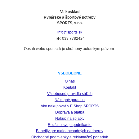
Velkosklad
Rybárske a športové potreby
SPORTS, s.r.o.
info@sports.sk
T/F: 033 7782424
Obsah webu sports.sk je chránený autorským právom.
VŠEOBECNÉ
O nás
Kontakt
Všeobecné pravidlá súťaží
Nákupný poradca
Ako nakupovať v E Shop SPORTS
Doprava a platba
Nákup na splátky
Rozšírte svoje podnikanie
Benefity pre maloobchodných partnerov
Obchodné podmienky a reklamačný poriadok