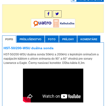
POPIS
PRÍSLUŠENSTVO
FOTO
PRÍLOHY
KOMENTÁRE
HST-50/200-WSU duálna sonda
HST-50/200-WSU duálna sonda 50kHz a 200kHz s teplotným snímačom a
napájacím káblom s uhlom snímania do 90° a 60° vhodná pre sonary
Lowrance a Eagle. Čierny nasúvací konektor. Dĺžka kábla 8,3m.