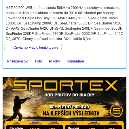
HST-50/200-WSU duálna sonda 50kHz a 200kHz s teplotným snímačom a
napájacím káblom s uhlom snímania do 90° a 60° vhodná pre sonary
Lowrance a Eagle FishEasy 320, M56 S/MAP, M68C S/MAP, SeaChamp
1000C DF, SeaChamp 2000C DF, SeaCharter 500C DF, SeaCharter 502C
DF iGPS, SeaCharter 642C DF iGPS, SeaFinder 240DF, SeaFinder 250DF,
SeaFinder 320DF, SeaFinder 480DF, SeaFinder 500C DF, SeaFinder 640C
DF, X67C. Čierny nasúvací konektor. Dĺžka kábla 8,3m.
→
Opýtaj sa viac o tomto tovare
Príslušenstvo
Foto
Prílohy
Komentáre