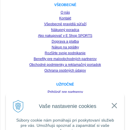
VŠEOBECNÉ
O nás
Kontakt
Všeobecné pravidlá súťaží
Nákupný poradca
Ako nakupovať v E Shop SPORTS
Doprava a platba
Nákup na splátky
Rozšírte svoje podnikanie
Benefity pre maloobchodných partnerov
Obchodné podmienky a reklamačný poriadok
Ochrana osobných údajov
UŽITOČNÉ
Prihlásiť pre partnerov
Registrácia
Vaše nastavenie cookies
Zabudnuté heslo
Odstúpenie od zmluvy
Súbory cookie nám pomáhajú pri poskytovaní služieb
pre vás. Umožňujú spoznať a zapamätať si vaše
SLEDUJTE NÁS VŠADE