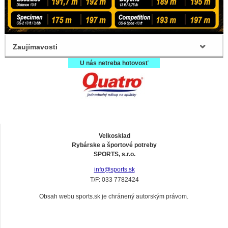
Zaujímavosti
U nás netreba hotovosť
Velkosklad
Rybárske a športové potreby
SPORTS, s.r.o.
info@sports.sk
T/F: 033 7782424
Obsah webu sports.sk je chránený autorským právom.