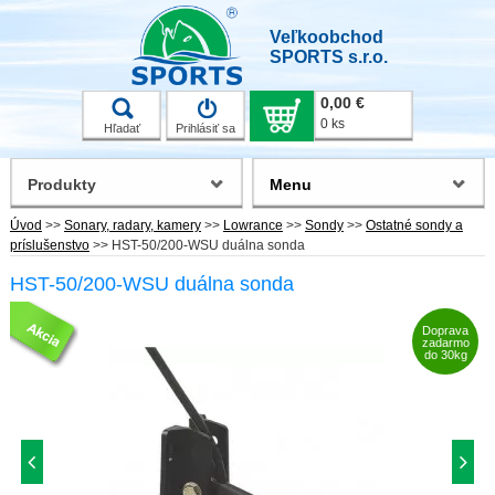
Veľkoobchod
SPORTS s.r.o.
0,00 €
0 ks
Hľadať
Prihlásiť sa
Produkty
Menu
Úvod
>>
Sonary, radary, kamery
>>
Lowrance
>>
Sondy
>>
Ostatné sondy a
príslušenstvo
>>
HST-50/200-WSU duálna sonda
HST-50/200-WSU duálna sonda
Doprava
zadarmo
do 30kg