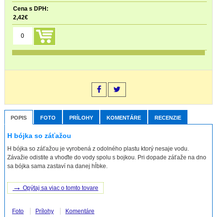
2,42
€
POPIS
FOTO
PRÍLOHY
KOMENTÁRE
RECENZIE
H bójka so záťažou
H bójka so záťažou je vyrobená z odolného plastu ktorý nesaje vodu.
Závažie odistite a vhoďte do vody spolu s bojkou. Pri dopade záťaže na dno
sa bójka sama zastaví na danej hĺbke.
→
Opýtaj sa viac o tomto tovare
Foto
Prílohy
Komentáre