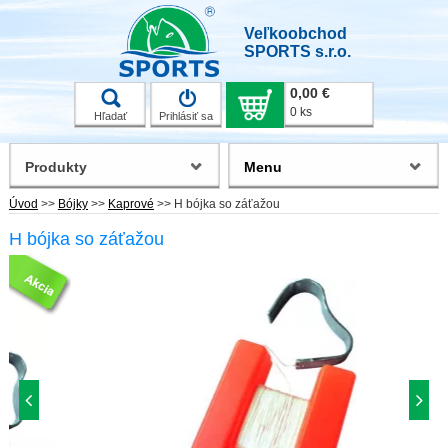
Veľkoobchod
SPORTS s.r.o.
0,00 €
0 ks
Hľadať
Prihlásiť sa
Produkty
Menu
Úvod
>>
Bójky
>>
Kaprové
>>
H bójka so záťažou
H bójka so záťažou