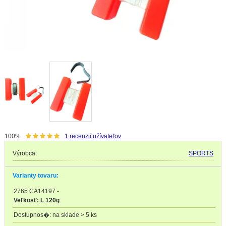
100%
1
recenzií užívateľov
Výrobca:
SPORTS
Varianty tovaru:
2765 CA14197
-
Veľkosť: L 120g
na sklade > 5 ks