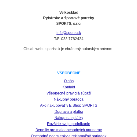
Velkosklad
Rybárske a športové potreby
SPORTS, s.r.o.
info@sports.sk
T/F: 033 7782424
Obsah webu sports.sk je chránený autorským právom.
VŠEOBECNÉ
O nás
Kontakt
Všeobecné pravidlá súťaží
Nákupný poradca
Ako nakupovať v E Shop SPORTS
Doprava a platba
Nákup na splátky
Rozšírte svoje podnikanie
Benefity pre maloobchodných partnerov
Obchodné podmienky a reklamačný poriadok