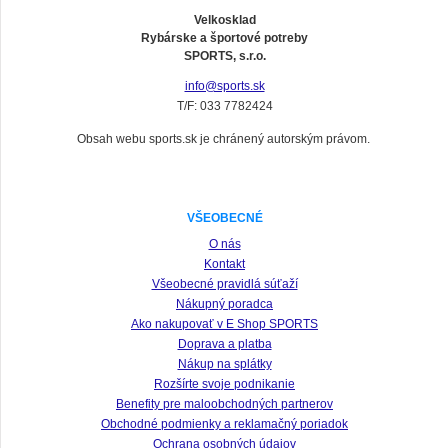
Velkosklad
Rybárske a športové potreby
SPORTS, s.r.o.
info@sports.sk
T/F: 033 7782424
Obsah webu sports.sk je chránený autorským právom.
VŠEOBECNÉ
O nás
Kontakt
Všeobecné pravidlá súťaží
Nákupný poradca
Ako nakupovať v E Shop SPORTS
Doprava a platba
Nákup na splátky
Rozšírte svoje podnikanie
Benefity pre maloobchodných partnerov
Obchodné podmienky a reklamačný poriadok
Ochrana osobných údajov