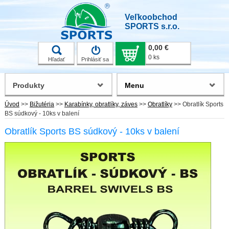
Veľkoobchod
SPORTS s.r.o.
0,00 €
0 ks
Hľadať
Prihlásiť sa
Produkty
Menu
Úvod
>>
Bižutéria
>>
Karabínky, obratlíky, záves
>>
Obratlíky
>>
Obratlík Sports
BS súdkový - 10ks v balení
Obratlík Sports BS súdkový - 10ks v balení