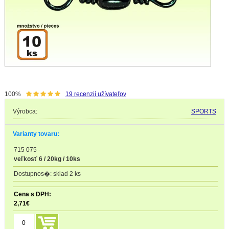
100%
19
recenzií užívateľov
Výrobca:
SPORTS
Varianty tovaru:
715 075
-
veľkosť 6 / 20kg / 10ks
sklad 2 ks
2,71
€