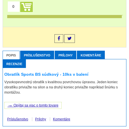
POPIS
PRÍSLUŠENSTVO
PRÍLOHY
KOMENTÁRE
RECENZIE
Obratlík Sports BS súdkový - 10ks v balení
Vysokopevnostný obratlík s kvalitnou povrchovou úpravou. Jeden koniec
obratlíku priviažte na silon a na druhý koniec priviažte napríklad šnúrku s
montážou.
→
Opýtaj sa viac o tomto tovare
Príslušenstvo
Prílohy
Komentáre