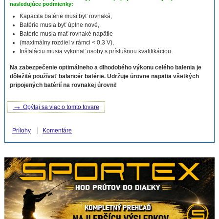
nasledujúce podmienky:
Kapacita batérie musí byť rovnaká,
Batérie musia byť úplne nové,
Batérie musia mať rovnaké napätie
(maximálny rozdiel v rámci < 0,3 V),
Inštaláciu musia vykonať osoby s príslušnou kvalifikáciou.
Na zabezpečenie optimálneho a dlhodobého výkonu celého balenia je
dôležité používať balancér batérie. Udržuje úrovne napätia všetkých
pripojených batérií na rovnakej úrovni!
→
Opýtaj sa viac o tomto tovare
Prílohy
Komentáre