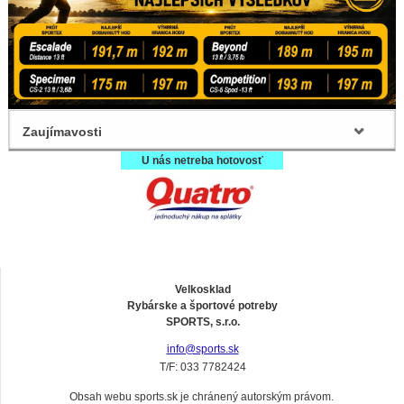
Zaujímavosti
U nás netreba hotovosť
Velkosklad
Rybárske a športové potreby
SPORTS, s.r.o.
info@sports.sk
T/F: 033 7782424
Obsah webu sports.sk je chránený autorským právom.