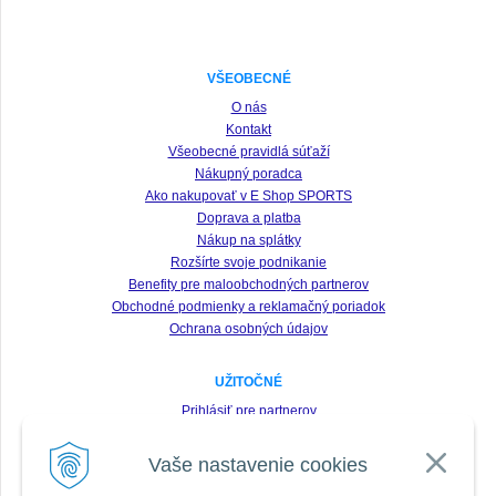
VŠEOBECNÉ
O nás
Kontakt
Všeobecné pravidlá súťaží
Nákupný poradca
Ako nakupovať v E Shop SPORTS
Doprava a platba
Nákup na splátky
Rozšírte svoje podnikanie
Benefity pre maloobchodných partnerov
Obchodné podmienky a reklamačný poriadok
Ochrana osobných údajov
UŽITOČNÉ
Prihlásiť pre partnerov
Registrácia
Vaše nastavenie cookies
Zabudnuté heslo