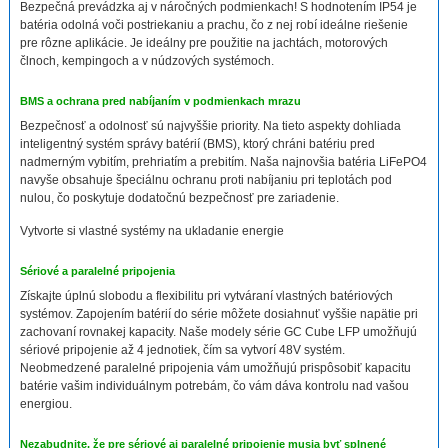
Bezpečná prevádzka aj v náročných podmienkach! S hodnotením IP54 je
batéria odolná voči postriekaniu a prachu, čo z nej robí ideálne riešenie
pre rôzne aplikácie. Je ideálny pre použitie na jachtách, motorových
člnoch, kempingoch a v núdzových systémoch.
BMS a ochrana pred nabíjaním v podmienkach mrazu
Bezpečnosť a odolnosť sú najvyššie priority. Na tieto aspekty dohliada
inteligentný systém správy batérií (BMS), ktorý chráni batériu pred
nadmerným vybitím, prehriatím a prebitím. Naša najnovšia batéria LiFePO4
navyše obsahuje špeciálnu ochranu proti nabíjaniu pri teplotách pod
nulou, čo poskytuje dodatočnú bezpečnosť pre zariadenie.
Vytvorte si vlastné systémy na ukladanie energie
Sériové a paralelné pripojenia
Získajte úplnú slobodu a flexibilitu pri vytváraní vlastných batériových
systémov. Zapojením batérií do série môžete dosiahnuť vyššie napätie pri
zachovaní rovnakej kapacity. Naše modely série GC Cube LFP umožňujú
sériové pripojenie až 4 jednotiek, čím sa vytvorí 48V systém.
Neobmedzené paralelné pripojenia vám umožňujú prispôsobiť kapacitu
batérie vašim individuálnym potrebám, čo vám dáva kontrolu nad vašou
energiou.
Nezabudnite, že pre sériové aj paralelné pripojenie musia byť splnené