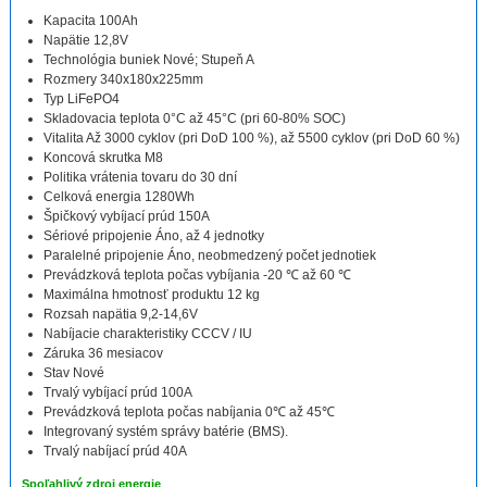
Kapacita 100Ah
Napätie 12,8V
Technológia buniek Nové; Stupeň A
Rozmery 340x180x225mm
Typ LiFePO4
Skladovacia teplota 0°C až 45°C (pri 60-80% SOC)
Vitalita Až 3000 cyklov (pri DoD 100 %), až 5500 cyklov (pri DoD 60 %)
Koncová skrutka M8
Politika vrátenia tovaru do 30 dní
Celková energia 1280Wh
Špičkový vybíjací prúd 150A
Sériové pripojenie Áno, až 4 jednotky
Paralelné pripojenie Áno, neobmedzený počet jednotiek
Prevádzková teplota počas vybíjania -20 ℃ až 60 ℃
Maximálna hmotnosť produktu 12 kg
Rozsah napätia 9,2-14,6V
Nabíjacie charakteristiky CCCV / IU
Záruka 36 mesiacov
Stav Nové
Trvalý vybíjací prúd 100A
Prevádzková teplota počas nabíjania 0℃ až 45℃
Integrovaný systém správy batérie (BMS).
Trvalý nabíjací prúd 40A
Spoľahlivý zdroj energie