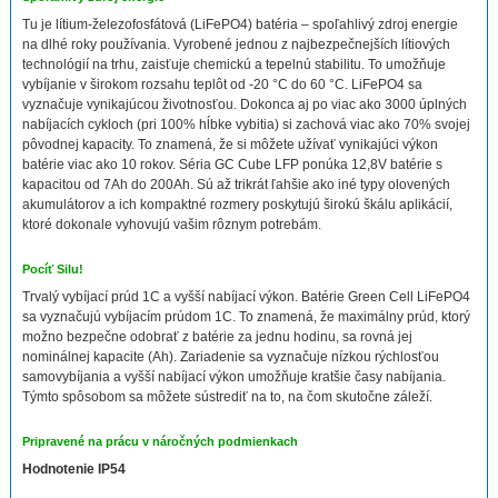
Tu je lítium-železofosfátová (LiFePO4) batéria – spoľahlivý zdroj energie
na dlhé roky používania. Vyrobené jednou z najbezpečnejších lítiových
technológií na trhu, zaisťuje chemickú a tepelnú stabilitu. To umožňuje
vybíjanie v širokom rozsahu teplôt od -20 °C do 60 °C. LiFePO4 sa
vyznačuje vynikajúcou životnosťou. Dokonca aj po viac ako 3000 úplných
nabíjacích cykloch (pri 100% hĺbke vybitia) si zachová viac ako 70% svojej
pôvodnej kapacity. To znamená, že si môžete užívať vynikajúci výkon
batérie viac ako 10 rokov. Séria GC Cube LFP ponúka 12,8V batérie s
kapacitou od 7Ah do 200Ah. Sú až trikrát ľahšie ako iné typy olovených
akumulátorov a ich kompaktné rozmery poskytujú širokú škálu aplikácií,
ktoré dokonale vyhovujú vašim rôznym potrebám.
Pocíť Silu!
Trvalý vybíjací prúd 1C a vyšší nabíjací výkon. Batérie Green Cell LiFePO4
sa vyznačujú vybíjacím prúdom 1C. To znamená, že maximálny prúd, ktorý
možno bezpečne odobrať z batérie za jednu hodinu, sa rovná jej
nominálnej kapacite (Ah). Zariadenie sa vyznačuje nízkou rýchlosťou
samovybíjania a vyšší nabíjací výkon umožňuje kratšie časy nabíjania.
Týmto spôsobom sa môžete sústrediť na to, na čom skutočne záleží.
Pripravené na prácu v náročných podmienkach
Hodnotenie IP54