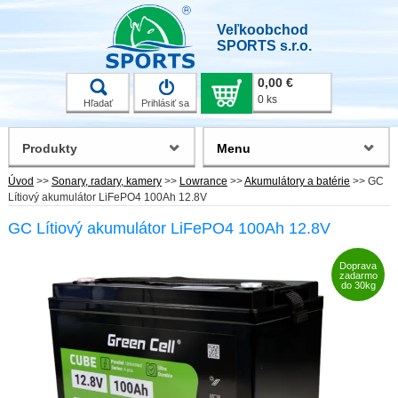
Veľkoobchod
SPORTS s.r.o.
0,00 €
0 ks
Hľadať
Prihlásiť sa
Produkty
Menu
Úvod
>>
Sonary, radary, kamery
>>
Lowrance
>>
Akumulátory a batérie
>>
GC
Lítiový akumulátor LiFePO4 100Ah 12.8V
GC Lítiový akumulátor LiFePO4 100Ah 12.8V
Doprava
zadarmo
do 30kg