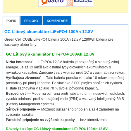
POPIS
PRÍLOHY
KOMENTÁRE
GC Lítiový akumulátor LiFePO4 100Ah 12.8V
Green Cell CUBE LiFePO4 batéria 100Ah 12,8V 1280Wh batéria pre
karavany alebo člny.
GC Lítiový akumulátor LiFePO4 100Ah 12.8V
Nízka hmotnosť
— LiFePO4 12,8V batéria je bezpečný a stabilný zdroj
energie. Je až 3x ľahší ako ostatné typy olovených akumulátorov s
rovnakou kapacitou. Zaručuje trvalý vybíjací prúd 1C a vyšší nabíjací výkon.
Vynikajúca životnosť
— Táto batéria ponúka viac ako 10 rokov bezpečnej
prevádzky pri plnej kapacite. Po viac ako 3 000 plných nabíjacích cykloch
si stále zachováva viac ako 70 % svojej pôvodnej kapacity.
Bezpečnosť
— Moderná ochrana proti nabíjaniu pri mínusových teplotách,
vysoká odolnosť proti striekajúcej vode (IP54) a vstavaný inteligentný BMS
(Battery Management System).
Sériové pripojenie
— Možnosť súčasného pripojenia až 4 zariadení na
zvýšenie napätia.
Paralelné pripojenie na zvýšenie kapacity
— bez obmedzenia.
Dôvody ku kúpe GC Lítiový akumulátor LiFePO4 100Ah 12.8V: