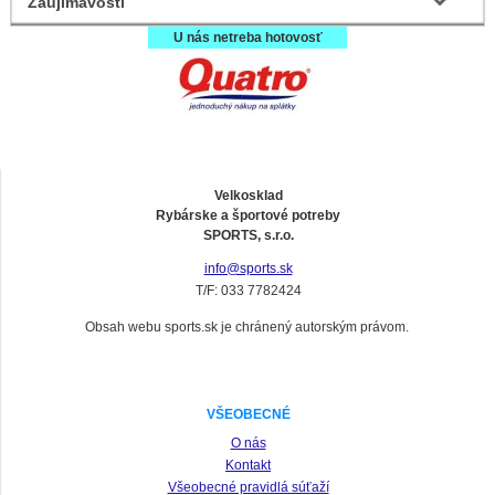
Zaujímavosti
U nás netreba hotovosť
Velkosklad
Rybárske a športové potreby
SPORTS, s.r.o.
info@sports.sk
T/F: 033 7782424
Obsah webu sports.sk je chránený autorským právom.
VŠEOBECNÉ
O nás
Kontakt
Všeobecné pravidlá súťaží