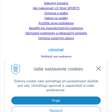
Nákupný poradca
Ako nakupovať v E Shop SPORTS
Doprava a platba
Nákup na splátky
Rozšírte svoje podnikanie
Benefity pre maloobchodných partnerov
Obchodné podmienky a reklamačný poriadok
Ochrana osobných údajov
UŽITOČNÉ
Prihlásiť pre partnerov
Registrácia
Vaše nastavenie cookies
Zabudnuté heslo
Odstúpenie od zmluvy
Súbory cookie nám pomáhajú pri poskytovaní služieb
pre vás. Umožňujú spoznať a zapamätať si vaše
SLEDUJTE NÁS VŠADE
preferencie.
Prijať
DOPORUČIŤ ZNÁMEMU
Nastaviť