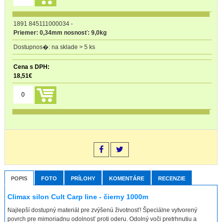
1891 845111000034
-
Priemer: 0,34mm nosnosť: 9,0kg
na sklade > 5 ks
18,51
€
POPIS
FOTO
PRÍLOHY
KOMENTÁRE
RECENZIE
Climax silon Cult Carp line - čierny 1000m
Najlepší dostupný materiál pre zvýšenú životnosť! Špeciálne vytvorený
povrch pre mimoriadnu odolnosť proti oderu. Odolný voči pretrhnutiu a