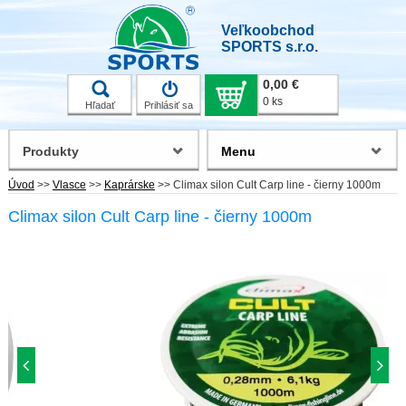
Veľkoobchod
SPORTS s.r.o.
0,00 €
0 ks
Hľadať
Prihlásiť sa
Produkty
Menu
Úvod
>>
Vlasce
>>
Kaprárske
>>
Climax silon Cult Carp line - čierny 1000m
Climax silon Cult Carp line - čierny 1000m