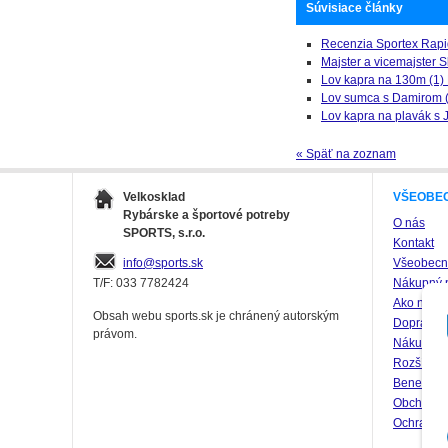
Súvisiace články
Recenzia Sportex Rapi
Majster a vicemajster 
Lov kapra na 130m (1) 
Lov sumca s Damirom (
Lov kapra na plavák s 
« Späť na zoznam
Velkosklad
VŠEOBE
Rybárske a športové potreby
O nás
SPORTS, s.r.o.
Kontakt
info@sports.sk
Všeobecné
T/F: 033 7782424
Nákupný 
Ako naku
Obsah webu sports.sk je chránený autorským
Doprava a
právom.
Nákup na 
Rozšírte 
Benefity 
Obchodné
Ochrana 