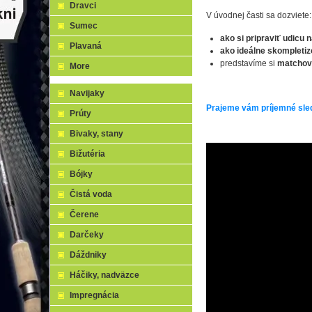
Dravci
V úvodnej časti sa dozviete:
Sumec
ako si pripraviť udicu 
Plavaná
ako ideálne skompleti
predstavíme si
matchové
More
Navijaky
Prajeme vám príjemné sle
Prúty
Bivaky, stany
Bižutéria
Bójky
Čistá voda
Čerene
Darčeky
Dáždniky
Háčiky, nadväzce
Impregnácia