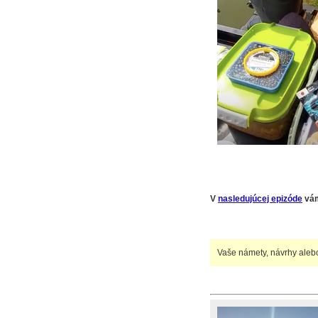
V
nasledujúcej epizóde
vám
Vaše námety, návrhy aleb