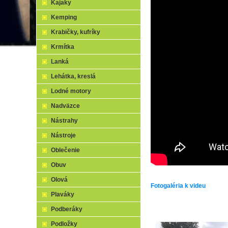
Kajaky
Kemping
Krabičky, kufríky
Krmítka
Lanká
Lehátka, kreslá
Lodné motory
Nadväzce
Nástrahy
Nástroje
Oblečenie
Obuv
Olová
Fotogaléria k videu
Plaváky
Podberáky
Podložky