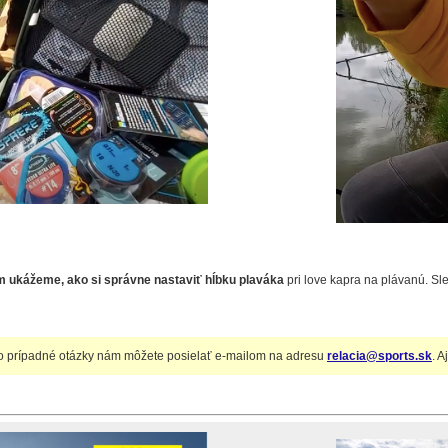
 ukážeme, ako si správne nastaviť hĺbku plaváka
pri love kapra na plávanú. Sle
o prípadné otázky nám môžete posielať e-mailom na adresu
relacia@sports.sk
. A