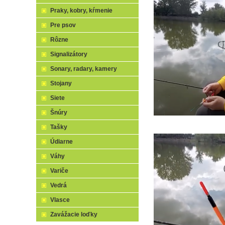
Praky, kobry, kŕmenie
Pre psov
Rôzne
Signalizátory
Sonary, radary, kamery
Stojany
Siete
Šnúry
Tašky
Údiarne
Váhy
Variče
Vedrá
Vlasce
Zavážacie loďky