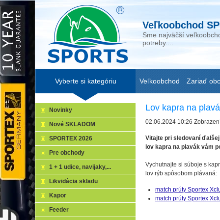
Veľkoobchod SP
Sme najväčší veľkoobcho
potreby....
Vyberte si kategóriu
Veľkoobchod
Zariaď ob
Lov kapra na plav
Novinky
02.06.2024 10:26
Zobrazen
Nové SKLADOM
Vitajte pri sledovaní ďal
SPORTEX 2026
lov kapra na plavák vám p
Pre obchody
Vychutnajte si súboje s kap
1 + 1 udice, navijaky,...
lov rýb spôsobom plávaná:
Likvidácia skladu
match prúty Sportex Xclu
Kapor
match prúty Sportex Xcl
Feeder