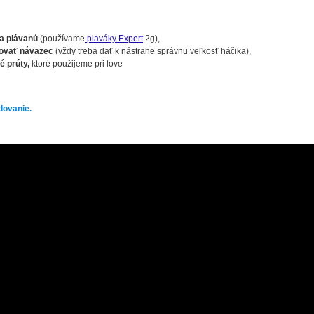
na plávanú
(používame
plaváky Expert
2g),
zovať náväzec
(vždy treba dať k nástrahe správnu veľkosť háčika),
 prúty,
ktoré použijeme pri love
dovanie.