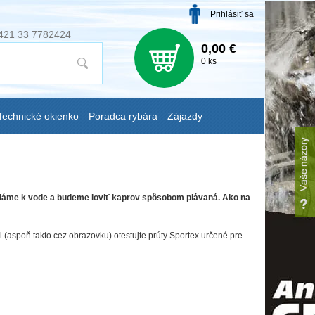
Prihlásiť sa
421 33 7782424
0,00 €
0 ks
Technické okienko
Poradca rybára
Zájazdy
 vydáme k vode a budeme loviť kaprov spôsobom plávaná. Ako na
 (aspoň takto cez obrazovku) otestujte prúty Sportex určené pre