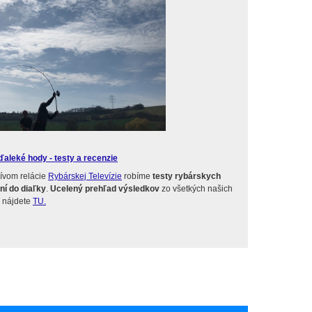
aleké hody - testy a recenzie
tívom relácie
Rybárskej Televízie
robíme
testy rybárskych
ní do diaľky
.
Ucelený prehľad výsledkov
zo všetkých našich
í nájdete
TU.