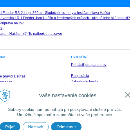
d Feeder RS-2 Light 360cm: Skutočné rozmery a test Jaroslava Hašša
Slovenska LRU Feeder Jaro Haššo o feederových prútoch - aké sú jeho skúsenosti?
Príprava na lov
2)
Jarom Haššom (5) To najlepšie na záver
CNÉ
UŽITOČNÉ
Prihlásiť pre partnerov
Registrácia
 pravidlá súťaží
Zabudnuté heslo
poradca
Odstúpenie od zmluvy
povať v E Shop SPORTS
 platba
Vaše nastavenie cookies
splátky
svoje podnikanie
Súbory cookie nám pomáhajú pri poskytovaní služieb pre vás.
pre maloobchodných partnerov
Umožňujú spoznať a zapamätať si vaše preferencie.
 podmienky a reklamačný poriadok
osobných údajov
Prijať
Nastaviť
Odmietnuť