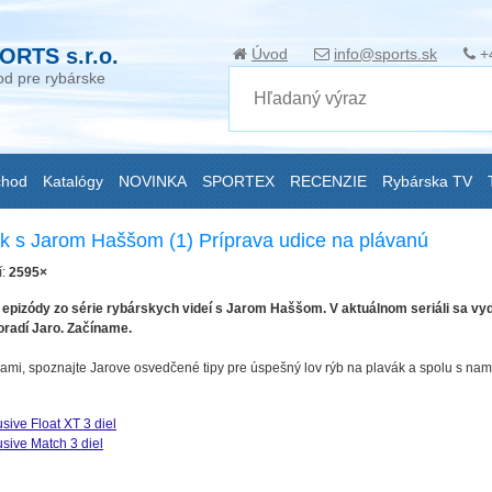
ORTS s.r.o.
Úvod
info@sports.sk
+
d pre rybárske
chod
Katalógy
NOVINKA
SPORTEX
RECENZIE
Rybárska TV
ák s Jarom Haššom (1) Príprava udice na plávanú
í:
2595×
šej epizódy zo série rybárskych videí s Jarom Haššom. V aktuálnom seriáli sa
oradí Jaro. Začíname.
rami, spoznajte Jarove osvedčené tipy pre úspešný lov rýb na plavák a spolu s nami
sive Float XT 3 diel
usive Match 3 diel