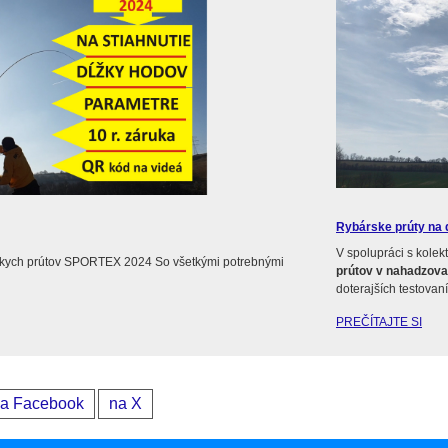
Rybárske prúty na ď
V spolupráci s kolek
skych prútov SPORTEX 2024 So všetkými potrebnými
prútov v nahadzova
doterajších testovan
PREČÍTAJTE SI
a Facebook
na X