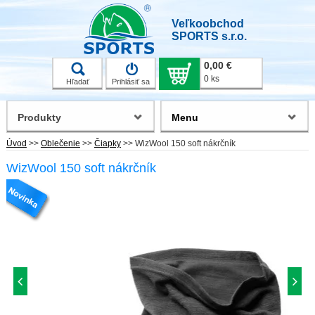
Veľkoobchod
SPORTS s.r.o.
0,00 €
0 ks
Hľadať
Prihlásiť sa
Produkty
Menu
Úvod
>>
Oblečenie
>>
Čiapky
>>
WizWool 150 soft nákrčník
WizWool 150 soft nákrčník