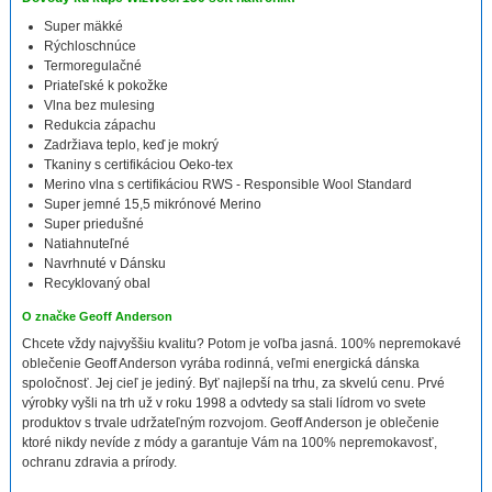
Super mäkké
Rýchloschnúce
Termoregulačné
Priateľské k pokožke
Vlna bez mulesing
Redukcia zápachu
Zadržiava teplo, keď je mokrý
Tkaniny s certifikáciou Oeko-tex
Merino vlna s certifikáciou RWS - Responsible Wool Standard
Super jemné 15,5 mikrónové Merino
Super priedušné
Natiahnuteľné
Navrhnuté v Dánsku
Recyklovaný obal
O značke Geoff Anderson
Chcete vždy najvyššiu kvalitu? Potom je voľba jasná. 100% nepremokavé
oblečenie Geoff Anderson vyrába rodinná, veľmi energická dánska
spoločnosť. Jej cieľ je jediný. Byť najlepší na trhu, za skvelú cenu. Prvé
výrobky vyšli na trh už v roku 1998 a odvtedy sa stali lídrom vo svete
produktov s trvale udržateľným rozvojom. Geoff Anderson je oblečenie
ktoré nikdy nevíde z módy a garantuje Vám na 100% nepremokavosť,
ochranu zdravia a prírody.