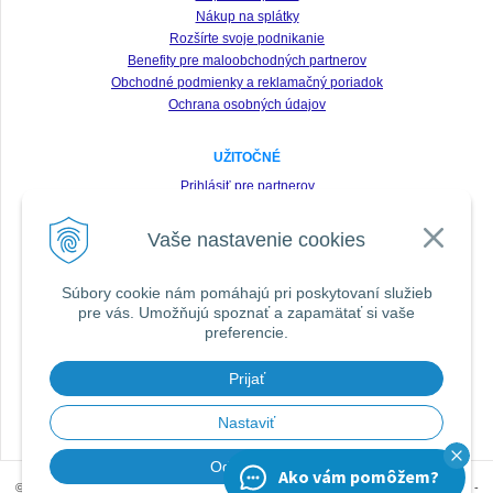
Nákup na splátky
Rozšírte svoje podnikanie
Benefity pre maloobchodných partnerov
Obchodné podmienky a reklamačný poriadok
Ochrana osobných údajov
UŽITOČNÉ
Prihlásiť pre partnerov
Registrácia
Vaše nastavenie cookies
Zabudnuté heslo
Odstúpenie od zmluvy
Súbory cookie nám pomáhajú pri poskytovaní služieb
pre vás. Umožňujú spoznať a zapamätať si vaše
SLEDUJTE NÁS VŠADE
preferencie.
Prijať
DOPORUČIŤ ZNÁMEMU
Nastaviť
Odmietnuť
Ako vám pomôžem?
© 2026 Prúty SPORTEX, Oblečenie Geoff Anderson, Sonary Lowrance | SPORTS.sk -