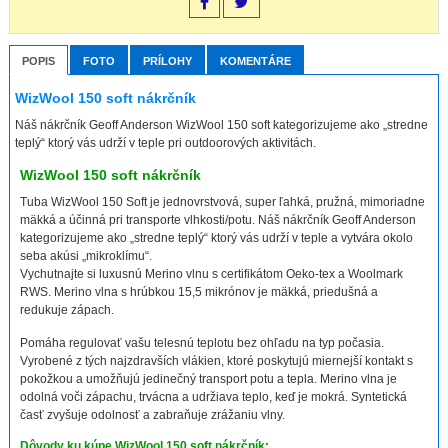
POPIS
FOTO
PRÍLOHY
KOMENTÁRE
WizWool 150 soft nákrčník
Náš nákrčník Geoff Anderson WizWool 150 soft kategorizujeme ako „stredne
teplý“ ktorý vás udrží v teple pri outdoorových aktivitách.
WizWool 150 soft nákrčník
Tuba WizWool 150 Soft je jednovrstvová, super ľahká, pružná, mimoriadne
mäkká a účinná pri transporte vlhkosti/potu. Náš nákrčník Geoff Anderson
kategorizujeme ako „stredne teplý“ ktorý vás udrží v teple a vytvára okolo
seba akúsi „mikroklímu“.
Vychutnajte si luxusnú Merino vlnu s certifikátom Oeko-tex a Woolmark
RWS. Merino vlna s hrúbkou 15,5 mikrónov je mäkká, priedušná a
redukuje zápach.
Pomáha regulovať vašu telesnú teplotu bez ohľadu na typ počasia.
Vyrobené z tých najzdravších vlákien, ktoré poskytujú miernejší kontakt s
pokožkou a umožňujú jedinečný transport potu a tepla. Merino vlna je
odolná voči zápachu, trvácna a udržiava teplo, keď je mokrá. Syntetická
časť zvyšuje odolnosť a zabraňuje zrážaniu vlny.
Dôvody ku kúpe WizWool 150 soft nákrčník: