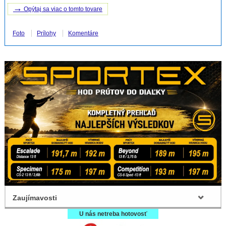
→
Opýtaj sa viac o tomto tovare
Foto
Prílohy
Komentáre
Zaujímavosti
U nás netreba hotovosť