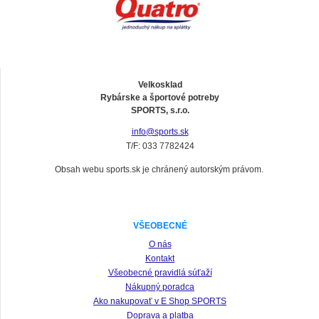
Velkosklad
Rybárske a športové potreby
SPORTS, s.r.o.
info@sports.sk
T/F: 033 7782424
Obsah webu sports.sk je chránený autorským právom.
VŠEOBECNÉ
O nás
Kontakt
Všeobecné pravidlá súťaží
Nákupný poradca
Ako nakupovať v E Shop SPORTS
Doprava a platba