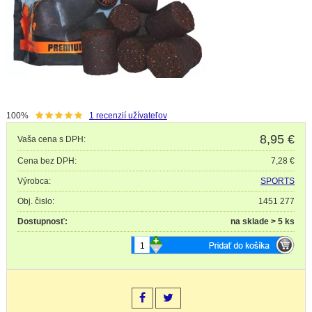
100%
1
recenzií užívateľov
8,95
€
Vaša cena s DPH:
Cena bez DPH:
7,28 €
Výrobca:
SPORTS
Obj. čislo:
1451 277
Dostupnosť:
na sklade > 5 ks
+
-