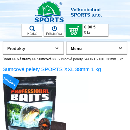
Veľkoobchod
SPORTS s.r.o.
0,00 €
0 ks
Hľadať
Prihlásiť sa
Produkty
Menu
Úvod
>>
Nástrahy
>>
Sumcové
>>
Sumcové pelety SPORTS XXL 38mm 1 kg
Sumcové pelety SPORTS XXL 38mm 1 kg