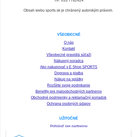
T/F: 033 7782424
Obsah webu sports.sk je chránený autorským právom.
VŠEOBECNÉ
O nás
Kontakt
Všeobecné pravidlá súťaží
Nákupný poradca
Ako nakupovať v E Shop SPORTS
Doprava a platba
Nákup na splátky
Rozšírte svoje podnikanie
Benefity pre maloobchodných partnerov
Obchodné podmienky a reklamačný poriadok
Ochrana osobných údajov
UŽITOČNÉ
Prihlásiť pre partnerov