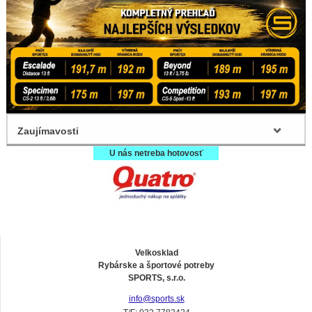
Zaujímavosti
U nás netreba hotovosť
Velkosklad
Rybárske a športové potreby
SPORTS, s.r.o.
info@sports.sk