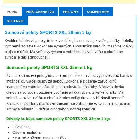
POPIS
PRÍSLUŠENSTVO
PRÍLOHY
KOMENTÁRE
RECENZIE
Sumcové pelety SPORTS XXL 38mm 1 kg
Kvalitné háčikové pelety, intenzívne lákajúci sumca aj z veľkej diaľky. Peletky
vyrobené zo zmesi dokonale vybraných a kvalitných surovín, masívnej dávky
oleja a múčok. Má veľmi vyzývavú a veľmi intenzívnu vôňu a chuť. Lov
sumca je tak jednoduchší.
Sumcové pelety SPORTS XXL 38mm 1 kg
Kvalitné sumcové pelety ideálne pre použitie na vlasový príves pod háčik s
možnosťou viacej kusov za sebou. Dokonalé zloženie zaručí dlhú
trvácnosť vo vode bez častého kontrolovania nástrahy. Másívna dávka
olejov sa vo vode postupne uvoľňuje a láka ryby aj z veľkej diaľky. Má
veľmi intenzívnu vôňu a chuť a žiadny veľký dravec v blízkosti neodolá.
Balíček je osadený plastovým zipsom, čo zabraňuje vysychaniu, strácaniu
arómy a nástrahu udržuje dlhodobo v dobrej kondícii.
Dôvody ku kúpe sumcové pelety SPORTS XXL 38mm 1 kg:
Lov sumca
Odolná nástraha
Kvalitné zloženie, oleje a múčky