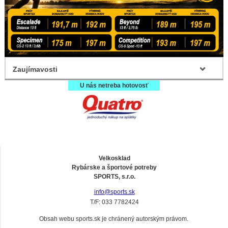
Zaujímavosti
U nás netreba hotovosť
Velkosklad
Rybárske a športové potreby
SPORTS, s.r.o.
info@sports.sk
T/F: 033 7782424
Obsah webu sports.sk je chránený autorským právom.