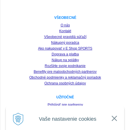
VŠEOBECNÉ
O nás
Kontakt
Všeobecné pravidlá súťaží
Nákupný poradca
Ako nakupovať v E Shop SPORTS
Doprava a platba
Nákup na splátky
Rozšírte svoje podnikanie
Benefity pre maloobchodných partnerov
Obchodné podmienky a reklamačný poriadok
Ochrana osobných údajov
UŽITOČNÉ
Prihlásiť pre partnerov
Registrácia
Vaše nastavenie cookies
Zabudnuté heslo
Odstúpenie od zmluvy