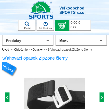
Veľkoobchod
SPORTS s.r.o.
0,00 €
0 ks
Hľadať
Prihlásiť sa
Produkty
Menu
Úvod
>>
Oblečenie
>>
Opasky
>>
Sťahovací opasok ZipZone čierny
Sťahovací opasok ZipZone čierny