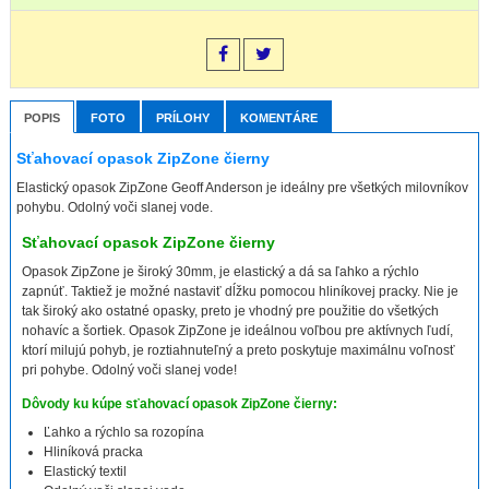
POPIS
FOTO
PRÍLOHY
KOMENTÁRE
Sťahovací opasok ZipZone čierny
Elastický opasok ZipZone Geoff Anderson je ideálny pre všetkých milovníkov
pohybu. Odolný voči slanej vode.
Sťahovací opasok ZipZone čierny
Opasok ZipZone je široký 30mm, je elastický a dá sa ľahko a rýchlo
zapnúť. Taktiež je možné nastaviť dĺžku pomocou hliníkovej pracky. Nie je
tak široký ako ostatné opasky, preto je vhodný pre použitie do všetkých
nohavíc a šortiek. Opasok ZipZone je ideálnou voľbou pre aktívnych ľudí,
ktorí milujú pohyb, je roztiahnuteľný a preto poskytuje maximálnu voľnosť
pri pohybe. Odolný voči slanej vode!
Dôvody ku kúpe sťahovací opasok ZipZone čierny:
Ľahko a rýchlo sa rozopína
Hliníková pracka
Elastický textil