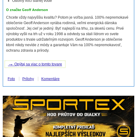
Odolný voči slanej vode
O značke Geoff Anderson
Chcete vždy najvyššiu kvalitu? Potom je voľba jasná. 100% nepremokavé
oblečenie Geoff Anderson vyrába rodinná, veľmi energická dánska
spoločnosť. Jej cieľ je jediný. Byť najlepší na trhu, za skvelú cenu. Prvé
výrobky vyšli na trh už v roku 1998 a odvtedy sa stali lídrom vo svete
produktov s trvale udržateľným rozvojom. Geoff Anderson je oblečenie
ktoré nikdy nevíde z módy a garantuje Vám na 100% nepremokavosť,
ochranu zdravia a prírody.
→
Opýtaj sa viac o tomto tovare
Foto
Prílohy
Komentáre