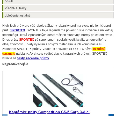
AKCIE
PÚZDRA, tašky
oblečenie, ostatné
High-tech prúty pre váš rybolov. Žiadny rybársky prút na svete nie je nič oproti
prútu
SPORTEX
. SPORTEX to je legendárna povesť o sile inovácie a unikátnej
technológii , ktorá v posledných desaťročiach stanovuje normy po celom svete.
Dnes
prúty
SPORTEX
sú
synonymom spoľahlivosti, kvality a neuveriteľne
dlhej životnosti. Trvalý výskum s novými materiálmi a ich kombinácia sú
základom SPORTEX prútov. Vďaka TOP kvalite SPORTEX dáva
10 ročnú
garanciu
na blank. Ak chcete vedieť viac o kaprárskych prútoch SPORTEX
kliknite na
testy, recenzie prútov
Najpredávanejšie
Kaprárske prúty Competition CS-5 Carp 3-diel