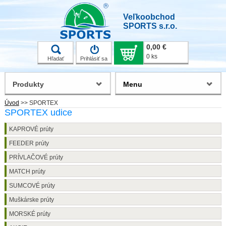
Veľkoobchod
SPORTS s.r.o.
0,00 €
0 ks
Hľadať
Prihlásiť sa
Produkty
Menu
Úvod
>>
SPORTEX
SPORTEX udice
KAPROVÉ prúty
FEEDER prúty
PRÍVLAČOVÉ prúty
MATCH prúty
SUMCOVÉ prúty
Muškárske prúty
MORSKÉ prúty