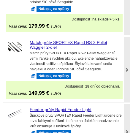
odolné SIC očká Seaguide.
Dostupnosť:
na sklade > 5 ks
179,99
€
Vaša cena:
s DPH
Match prúty SPORTEX Rapid RS-2 Pellet
Waggler 2-diel
Match prúty SPORTEX Rapid RS-2 Pellet Waggler sú
veľmi ľahké s rýchlou akciou. Exelentné nahadzovacie
vlastnosti s citlivou špičkou. Štýlové lakované sedlá
navijaku a oderu odolné SIC očká Seaguide.
Dostupnosť:
18 dní od objednania
149,95
€
Vaša cena:
s DPH
Feeder prúty Rapid Feeder Light
Špičkové prúty SPORTEX Rapid Feeder Light určené pre
lov s ľahkými košíkmi. Ideálne na ďaleké nahadzovanie.
Prút obsahuje 3 uhlíkové špičky.