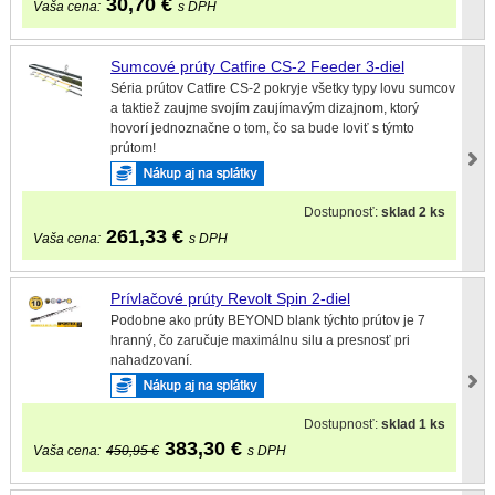
30,70
€
Vaša cena:
s DPH
Sumcové prúty Catfire CS-2 Feeder 3-diel
Séria prútov Catfire CS-2 pokryje všetky typy lovu sumcov
a taktiež zaujme svojím zaujímavým dizajnom, ktorý
hovorí jednoznačne o tom, čo sa bude loviť s týmto
prútom!
Dostupnosť:
sklad 2 ks
261,33
€
Vaša cena:
s DPH
Prívlačové prúty Revolt Spin 2-diel
Podobne ako prúty BEYOND blank týchto prútov je 7
hranný, čo zaručuje maximálnu silu a presnosť pri
nahadzovaní.
Dostupnosť:
sklad 1 ks
383,30
€
Vaša cena:
450,95 €
s DPH