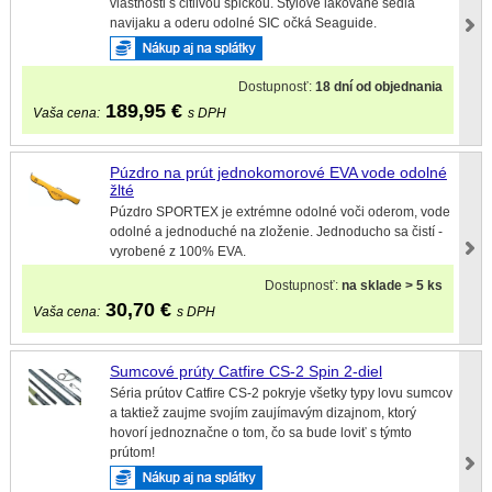
vlastnosti s citlivou špičkou. Štýlové lakované sedlá
navijaku a oderu odolné SIC očká Seaguide.
Dostupnosť:
18 dní od objednania
189,95
€
Vaša cena:
s DPH
Púzdro na prút jednokomorové EVA vode odolné
žlté
Púzdro SPORTEX je extrémne odolné voči oderom, vode
odolné a jednoduché na zloženie. Jednoducho sa čistí -
vyrobené z 100% EVA.
Dostupnosť:
na sklade > 5 ks
30,70
€
Vaša cena:
s DPH
Sumcové prúty Catfire CS-2 Spin 2-diel
Séria prútov Catfire CS-2 pokryje všetky typy lovu sumcov
a taktiež zaujme svojím zaujímavým dizajnom, ktorý
hovorí jednoznačne o tom, čo sa bude loviť s týmto
prútom!