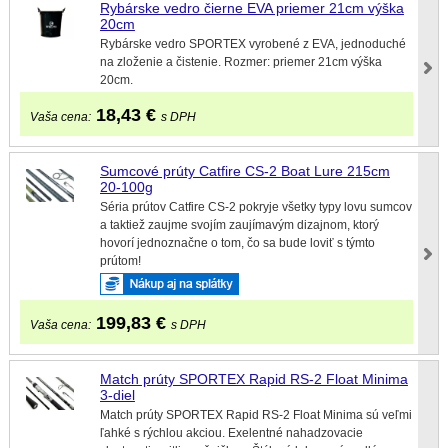
Rybárske vedro čierne EVA priemer 21cm výška
20cm
Rybárske vedro SPORTEX vyrobené z EVA, jednoduché
na zloženie a čistenie. Rozmer: priemer 21cm výška
20cm.
18,43
€
Vaša cena:
s DPH
Sumcové prúty Catfire CS-2 Boat Lure 215cm
20-100g
Séria prútov Catfire CS-2 pokryje všetky typy lovu sumcov
a taktiež zaujme svojím zaujímavým dizajnom, ktorý
hovorí jednoznačne o tom, čo sa bude loviť s týmto
prútom!
199,83
€
Vaša cena:
s DPH
Match prúty SPORTEX Rapid RS-2 Float Minima
3-diel
Match prúty SPORTEX Rapid RS-2 Float Minima sú veľmi
ľahké s rýchlou akciou. Exelentné nahadzovacie