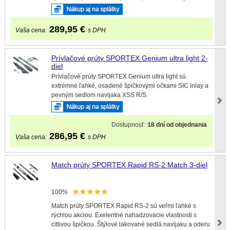
289,95
€
Vaša cena:
s DPH
Prívlačové prúty SPORTEX Genium ultra light 2-
diel
Prívlačové prúty SPORTEX Genium ultra light sú
extrémne ľahké, osadené špičkovými očkami SIC inlay a
pevným sedlom navijaka XSS R/S.
Dostupnosť:
18 dní od objednania
286,95
€
Vaša cena:
s DPH
Match prúty SPORTEX Rapid RS-2 Match 3-diel
100%
Match prúty SPORTEX Rapid RS-2 sú veľmi ľahké s
rýchlou akciou. Exelentné nahadzovacie vlastnosti s
citlivou špičkou. Štýlové lakované sedlá navijaku a oderu