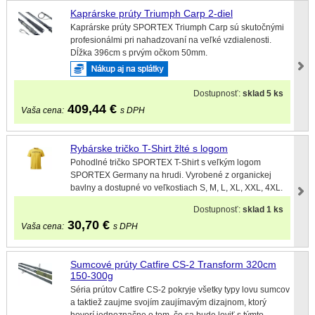
Kaprárske prúty Triumph Carp 2-diel
Kaprárske prúty SPORTEX Triumph Carp sú skutočnými
profesionálmi pri nahadzovaní na veľké vzdialenosti.
Dĺžka 396cm s prvým očkom 50mm.
Dostupnosť:
sklad 5 ks
409,44
€
Vaša cena:
s DPH
Rybárske tričko T-Shirt žlté s logom
Pohodlné tričko SPORTEX T-Shirt s veľkým logom
SPORTEX Germany na hrudi. Vyrobené z organickej
bavlny a dostupné vo veľkostiach S, M, L, XL, XXL, 4XL.
Dostupnosť:
sklad 1 ks
30,70
€
Vaša cena:
s DPH
Sumcové prúty Catfire CS-2 Transform 320cm
150-300g
Séria prútov Catfire CS-2 pokryje všetky typy lovu sumcov
a taktiež zaujme svojím zaujímavým dizajnom, ktorý