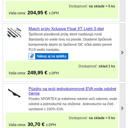
Dostupnosť:
na sklade > 5 ks
204,95
€
Vaša cena:
s DPH
Match prúty Xclusive Float XT Light 3-diel
Špičkové plavákové prúty, ktoré nastavujú nové
štandardy vo svete lovu na plavák. Osadené špičkové
komponenty akými sú špičkové SIC očká alebo pevné
FUJI sedlo navijaku.
Dostupnosť:
sklad 1 ks
249,95
€
Vaša cena:
s DPH
Púzdro na prút jednokomorové EVA vode odolné
čierne
Púzdro SPORTEX je extrémne odolné voči oderom, vode
odolné a jednoduché na zloženie. Jednoducho sa čistí -
vyrobené z 100% EVA.
Dostupnosť:
na sklade > 5 ks
30,70
€
Vaša cena:
s DPH