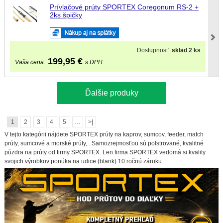
Prívlačové prúty SPORTEX Coregonum RS-2 +
2ks špičky
Dostupnosť:
sklad 2 ks
199,95
€
Vaša cena:
s DPH
Ďalšie produky
1
2
3
4
5
…
>|
V tejto kategórii nájdete SPORTEX prúty na kaprov, sumcov, feeder, match
prúty, sumcové a morské prúty,.. Samozrejmosťou sú polstrované, kvalitné
púzdra na prúty od firmy SPORTEX. Len firma SPORTEX vedomá si kvality
svojich výrobkov ponúka na udice (blank) 10 ročnú záruku.