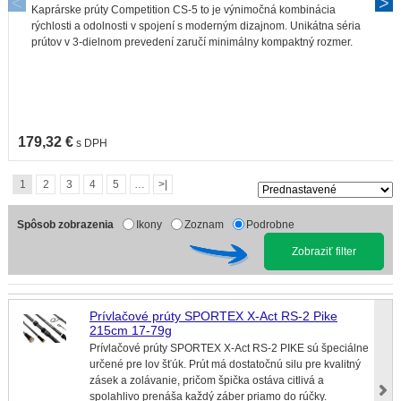
Kaprárske prúty Competition CS-5 to je výnimočná kombinácia
rýchlosti a odolnosti v spojení s moderným dizajnom. Unikátna séria
prútov v 3-dielnom prevedení zaručí minimálny kompaktný rozmer.
179,32 €
s DPH
1
2
3
4
5
…
>|
Spôsob zobrazenia
Ikony
Zoznam
Podrobne
Zobraziť filter
Prívlačové prúty SPORTEX X-Act RS-2 Pike
215cm 17-79g
Prívlačové prúty SPORTEX X-Act RS-2 PIKE sú špeciálne
určené pre lov šťúk. Prút má dostatočnú silu pre kvalitný
zásek a zolávanie, pričom špička ostáva citlivá a
spolahlivo prenáša každý záber priamo do rúčky.