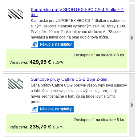
Kaprárske prúty SPORTEX FBC CS-4 Stalker 2-
diel
Kaprárske prúty SPORTEX FBC CS-4 Stalker s extrémne
silným Helicore blankom vyrobeným z uhlíku Toray T800.
Prvé očko 40mm. Tenké lakované uhlíkové ALPS sedlo
navijaku a tenká odolná plne duplónová rúčka.
Dostupnosť:
na sklade > 5 ks
429,95
€
Vaša cena:
s DPH
Sumcové prúty Catfire CS-2 Boje 2-diel
Séria prútov Catfire CS-2 pokryje všetky typy lovu sumcov
a taktiež zaujme svojím zaujímavým dizajnom, ktorý
hovorí jednoznačne o tom, čo sa bude loviť s týmto
prútom!
Dostupnosť:
na sklade > 5 ks
235,70
€
Vaša cena:
s DPH