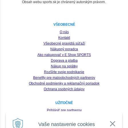
Obsah webu sports.sk je chránený autorským právom.
VŠEOBECNÉ
O nás
Kontakt
Všeobecné pravidlá súťaží
Nákupný poradca
Ako nakupovať v E Shop SPORTS
Doprava a platba
Nákup na splátky
Rozšírte svoje podnikanie
Benefity pre maloobchodných partnerov
Obchodné podmienky a reklamačný poriadok
Ochrana osobných údajov
UŽITOČNÉ
Prihlásiť pre partnerov
Registrácia
Vaše nastavenie cookies
Zabudnuté heslo