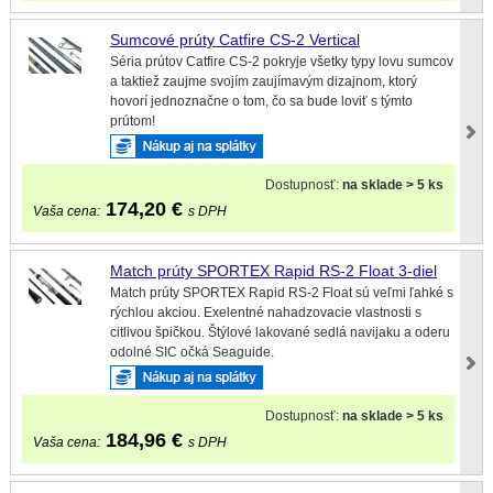
Sumcové prúty Catfire CS-2 Vertical
Séria prútov Catfire CS-2 pokryje všetky typy lovu sumcov
a taktiež zaujme svojím zaujímavým dizajnom, ktorý
hovorí jednoznačne o tom, čo sa bude loviť s týmto
prútom!
Dostupnosť:
na sklade > 5 ks
174,20
€
Vaša cena:
s DPH
Match prúty SPORTEX Rapid RS-2 Float 3-diel
Match prúty SPORTEX Rapid RS-2 Float sú veľmi ľahké s
rýchlou akciou. Exelentné nahadzovacie vlastnosti s
citlivou špičkou. Štýlové lakované sedlá navijaku a oderu
odolné SIC očká Seaguide.
Dostupnosť:
na sklade > 5 ks
184,96
€
Vaša cena:
s DPH