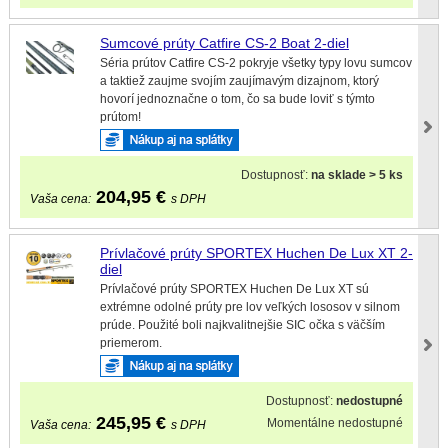
Sumcové prúty Catfire CS-2 Boat 2-diel
Séria prútov Catfire CS-2 pokryje všetky typy lovu sumcov
a taktiež zaujme svojím zaujímavým dizajnom, ktorý
hovorí jednoznačne o tom, čo sa bude loviť s týmto
prútom!
Dostupnosť:
na sklade > 5 ks
204,95
€
Vaša cena:
s DPH
Prívlačové prúty SPORTEX Huchen De Lux XT 2-
diel
Prívlačové prúty SPORTEX Huchen De Lux XT sú
extrémne odolné prúty pre lov veľkých lososov v silnom
prúde. Použité boli najkvalitnejšie SIC očka s väčším
priemerom.
Dostupnosť:
nedostupné
245,95
€
Momentálne nedostupné
Vaša cena:
s DPH