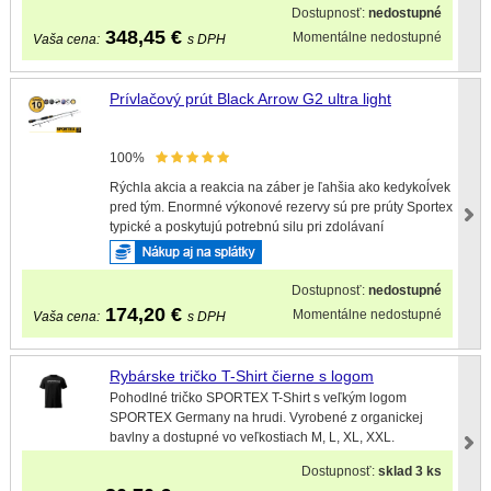
Dostupnosť:
nedostupné
348,45
€
Momentálne nedostupné
Vaša cena:
s DPH
Prívlačový prút Black Arrow G2 ultra light
100%
Rýchla akcia a reakcia na záber je ľahšia ako kedykoĺvek
pred tým. Enormné výkonové rezervy sú pre prúty Sportex
typické a poskytujú potrebnú silu pri zdolávaní
Dostupnosť:
nedostupné
174,20
€
Momentálne nedostupné
Vaša cena:
s DPH
Rybárske tričko T-Shirt čierne s logom
Pohodlné tričko SPORTEX T-Shirt s veľkým logom
SPORTEX Germany na hrudi. Vyrobené z organickej
bavlny a dostupné vo veľkostiach M, L, XL, XXL.
Dostupnosť:
sklad 3 ks