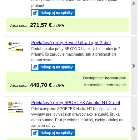
hovorí jednoznačne o tom, čo sa bude loviť s týmto
prútom!
271,57
€
Vaša cena:
s DPH
Prívlačové prúty Revolt Ultra Light 2-diel
Podobne ako prúty BEYOND blank týchto prútov je 7
hranný, čo zaručuje maximálnu silu a presnosť pri
nahadzovaní.
Dostupnosť:
nedostupné
440,70
€
Momentálne nedostupné
Vaša cena:
s DPH
Prívlačové prúty SPORTEX Absolut NT 2-diel
Prívlačový prút SPORTEX Abslut NT bol špeciálne
vyvinutý pre lov väčších dravcov ako je zubáč, šťuka
alebo sumec. Prút je extrémne ľahký, rýchly, odolný no
zároveň citlivý.