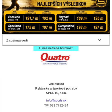
Zaujímavosti
U nás netreba hotovosť
Velkosklad
Rybárske a športové potreby
SPORTS, s.r.o.
info@sports.sk
T/F: 033 7782424