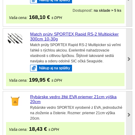
Dostupnosť:
na sklade > 5 ks
168,10
€
Vaša cena:
s DPH
Match prúty SPORTEX Rapid RS-2 Multipicker
300cm 10-30g
Match prúty SPORTEX Rapid RS-2 Multipicker sú veľmi
ľahké s rýchlou akciou. Exelentné nahadzovacie
vlastnosti s citlivou špičkou. Štýlové lakované sedlá
navijaku a oderu odolné SIC očká Seaguide.
199,95
€
Vaša cena:
s DPH
Rybárske vedro žlté EVA priemer 21cm výška
20cm
Rybárske vedro SPORTEX vyrobené z EVA, jednoduché
na zloženie a čistenie. Rozmer: priemer 21cm výška
20cm.
18,43
€
Vaša cena:
s DPH