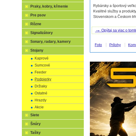
Rybársky a športový veľko
Praky, kobry, kŕmenie
Kvalitné služby a produkty
Pre psov
Slovenskom a Českom trhu
Rôzne
→
Opýtaj sa viac o tomt
Signalizátory
Sonary, radary, kamery
Foto
Prílohy
Kom
Stojany
Kaprové
Sumcové
Feeder
Podpierky
Držiaky
Ostatné
Hrazdy
Akcie
Siete
Šnúry
Tašky