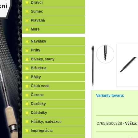
Dravci
Sumec
Plavaná
More
Navijaky
Prúty
Bivaky, stany
Bižutéria
Bójky
Čistá voda
Čerene
Varianty tovaru:
Darčeky
Dáždniky
Háčiky, nadväzce
2765 BS06228
-
Výška:
Impregnácia