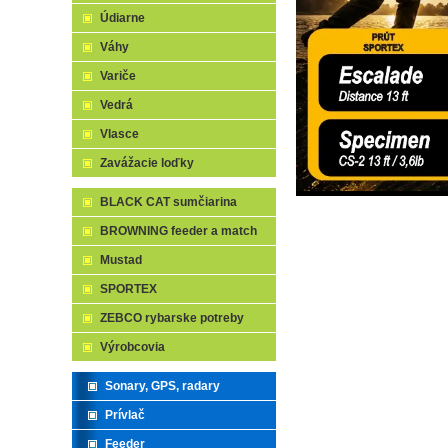
Údiarne
Váhy
Variče
Vedrá
Vlasce
Zavážacie loďky
BLACK CAT sumčiarina
BROWNING feeder a match
Mustad
SPORTEX
ZEBCO rybarske potreby
Výrobcovia
Sonary, GPS, radary
Prívlač
Feeder