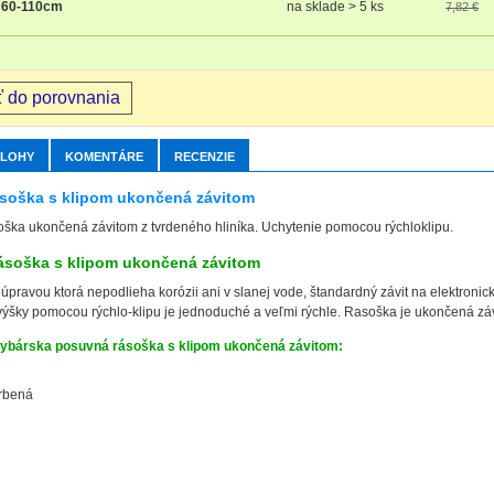
 60-110cm
na sklade > 5 ks
7,82 €
ť do porovnania
ÍLOHY
KOMENTÁRE
RECENZIE
soška s klipom ukončená závitom
soška ukončená závitom z tvrdeného hliníka. Uchytenie pomocou rýchloklipu.
ásoška s klipom ukončená závitom
pravou ktorá nepodlieha korózii ani v slanej vode, štandardný závit na elektronick
výšky pomocou rýchlo-klipu je jednoduché a veľmi rýchle. Rasoška je ukončená zá
rybárska posuvná rásoška s klipom ukončená závitom:
arbená