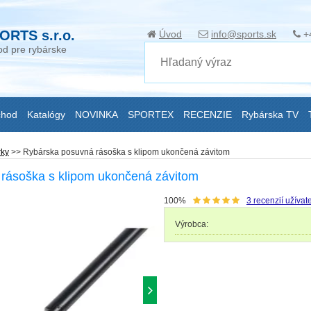
ORTS s.r.o.
Úvod
info@sports.sk
+
d pre rybárske
chod
Katalógy
NOVINKA
SPORTEX
RECENZIE
Rybárska TV
rky
>>
Rybárska posuvná rásoška s klipom ukončená závitom
rásoška s klipom ukončená závitom
100%
3
recenzií užívat
Výrobca: