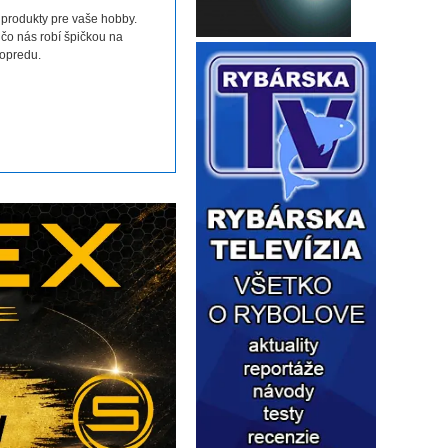
 produkty pre vaše hobby.
 čo nás robí špičkou na
dopredu.