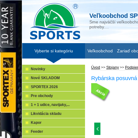
Veľkoobchod SP
Sme najväčší veľkoobcho
potreby....
Vyberte si kategóriu
Veľkoobchod
Zariaď ob
Úvod
>>
Stojany
>>
Podpie
Novinky
Rybárska posuvná 
Nové SKLADOM
SPORTEX 2026
Pre obchody
1 + 1 udice, navijaky,...
Likvidácia skladu
Kapor
Feeder