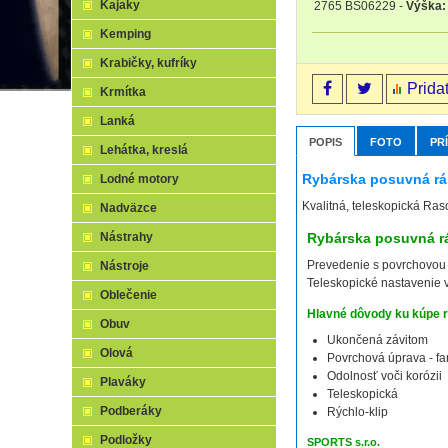
Kajaky
2765 BS06229
-
Výška:
Kemping
Krabičky, kufríky
Prida
Krmítka
Lanká
POPIS
FOTO
PR
Lehátka, kreslá
Rybárska posuvná rá
Lodné motory
Kvalitná, teleskopická Ra
Nadväzce
Rybárska posuvná r
Nástrahy
Prevedenie s povrchovou ú
Nástroje
Teleskopické nastavenie 
Oblečenie
Hlavné dôvody ku kúpe 
Obuv
Ukončená závitom
Olová
Povrchová úprava - f
Odolnosť voči korózii
Plaváky
Teleskopická
Podberáky
Rýchlo-klip
Podložky
SPORTS s.r.o.