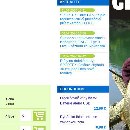
AKTUALITY
31.07.2026 13:51
SPORTEX Carat GTS-2 Spin
recenzia: citlivý prívlačový
prút z karbónu T1100
30.07.2026 17:56
Sumec sa opakovane vracia
k nástrahe! EAGLE Eye 9
Live – záznam zo Slovenska
30.07.2026 09:42
Prúty na ďaleké hody
SPORTEX: Braňovi chýbalo
30 cm, padli dva nové
rekordy
ODPORÚČAME
Okysličovač vody na AA
Cena
Batterie alebo USB
s DPH
12,99 €
4,85
€
Rybárska Ihla Lumin so
záklopkou 7cm
0,98 €