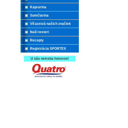
Kaprarina
Sumčiarina
Víťazstvá našich značiek
Naši testeri
Recepty
Registrácia SPORTEX
U nás netreba hotovosť