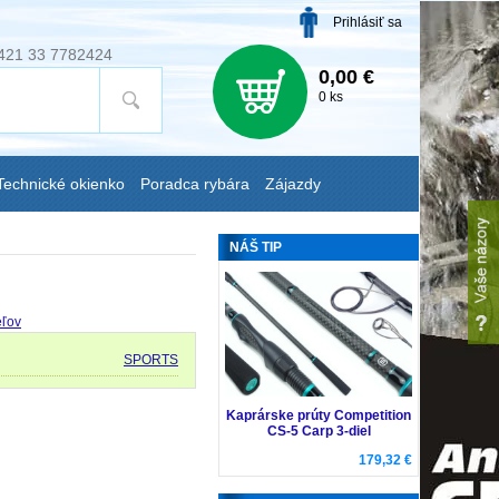
Prihlásiť sa
421 33 7782424
0,00 €
0 ks
Technické okienko
Poradca rybára
Zájazdy
NÁŠ TIP
eľov
SPORTS
Kaprárske prúty Competition
CS-5 Carp 3-diel
179,32 €