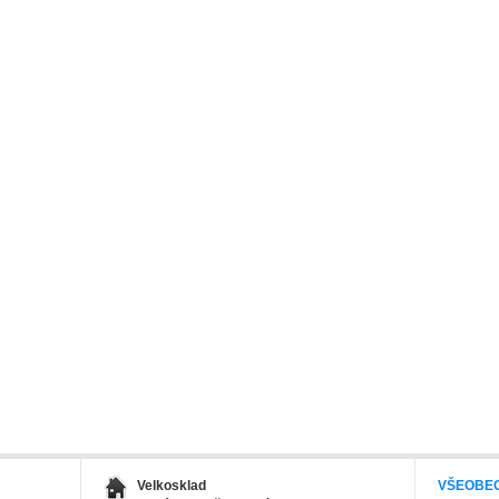
Velkosklad
VŠEOBE