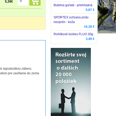
5,39
€
Bublina guľatá - priehľadná
0,87 €
SPORTEX ochrana prstu
neoprén - koža
16,38 €
Rohlíkové boilies FLUO 30g
3,48 €
é signalizátory záberu.
vitom pre zavŕtanie do zeme.