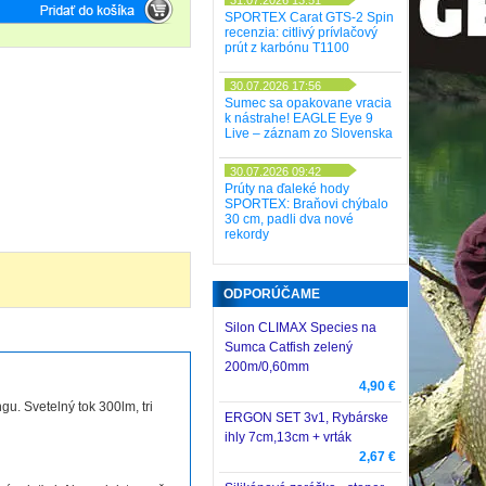
SPORTEX Carat GTS-2 Spin
recenzia: citlivý prívlačový
prút z karbónu T1100
30.07.2026 17:56
Sumec sa opakovane vracia
k nástrahe! EAGLE Eye 9
Live – záznam zo Slovenska
30.07.2026 09:42
Prúty na ďaleké hody
SPORTEX: Braňovi chýbalo
30 cm, padli dva nové
rekordy
ODPORÚČAME
Silon CLIMAX Species na
Sumca Catfish zelený
200m/0,60mm
4,90 €
gu. Svetelný tok 300lm, tri
ERGON SET 3v1, Rybárske
ihly 7cm,13cm + vrták
2,67 €