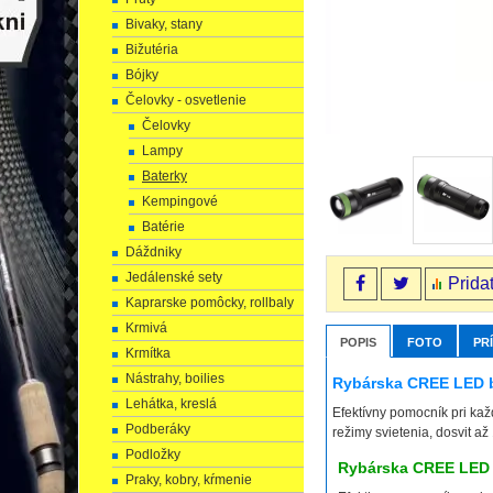
Bivaky, stany
Bižutéria
Bójky
Čelovky - osvetlenie
Čelovky
Lampy
Baterky
Kempingové
Batérie
Dáždniky
Jedálenské sety
Prida
Kaprarske pomôcky, rollbaly
Krmivá
POPIS
FOTO
PR
Krmítka
Nástrahy, boilies
Rybárska CREE LED b
Lehátka, kreslá
Efektívny pomocník pri každ
Podberáky
režimy svietenia, dosvit a
Podložky
Rybárska CREE LED 
Praky, kobry, kŕmenie