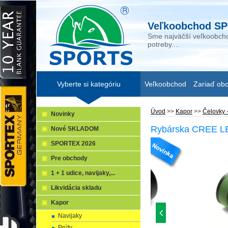
Veľkoobchod SP
Sme najväčší veľkoobcho
potreby....
Vyberte si kategóriu
Veľkoobchod
Zariaď ob
Úvod
>>
Kapor
>>
Čelovky -
Novinky
Rybárska CREE LE
Nové SKLADOM
SPORTEX 2026
Pre obchody
1 + 1 udice, navijaky,...
Likvidácia skladu
Kapor
Navijaky
Prúty