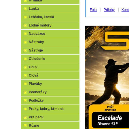
Krmítka
Lanká
Foto
Prílohy
Kom
Lehátka, kreslá
Lodné motory
Nadväzce
Nástrahy
Nástroje
Oblečenie
Obuv
Olová
Plaváky
Podberáky
Podložky
Praky, kobry, kŕmenie
Pre psov
Rôzne