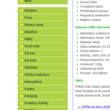
More
Dosvit 100m
3 svetelné režimi
Navijaky
Protišmyková úprava
Regulácia svetelného 
Prúty
Batérie v balení
Bivaky, stany
Rybárska CREE LED baterk
Bižutéria
Maximálny svetelný to
Maximálny dosvit: 10
Bójky
Materiál: hliník
Čistá voda
Doba svietenia: 4,5-1
Počet režimov: 3
Čerene
Režimy: 100% 25% 
Nárazuvzdornosť: 1m
Darčeky
Hmotnosť: 120g
Dáždniky
Vodeodolná IPX4
Rozmer: 32x108mm
Háčiky, nadväzce
EMOS
Impregnácia
Príbeh čisto českej spolo
Kajaky
ktorá dorástla až do pod
každej domácnosti. Schv
Kemping
Krabičky, kufríky
→
Opýtaj sa viac o tomt