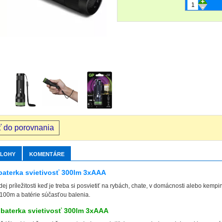
+
-
ť do porovnania
ÍLOHY
KOMENTÁRE
aterka svietivosť 300lm 3xAAA
ej príležitosti keď je treba si posvietiť na rybách, chate, v domácnosti alebo kempin
ž 100m a batérie súčasťou balenia.
baterka svietivosť 300lm 3xAAA