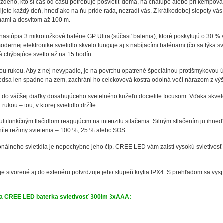
ždého, kto si čas od času potrebuje posvietiť doma, na chalupe alebo pri kempován
ete každý deň, hneď ako na ňu príde rada, nezradí vás. Z krátkodobej slepoty vá
mami a dosvitom až 100 m.
stúpia 3 mikrotužkové batérie GP Ultra (súčasť balenia), ktoré poskytujú o 30 %
odernej elektronike svietidlo skvelo funguje aj s nabíjacími batériami (čo sa týka s
chýbajúce svetlo až na 15 hodín.
nou rukou. Aby z nej nevypadlo, je na povrchu opatrené špeciálnou protišmykovou
redsa len spadne na zem, zachráni ho celokovová kostra odolná voči nárazom z vý
a do väčšej diaľky dosahujúceho svetelného kužeľu docielite focusom. Vďaka skvele
ukou – tou, v ktorej svietidlo držíte.
multifunkčným tlačidlom reagujúcim na intenzitu stlačenia. Silným stlačením ju ihne
níte režimy svietenia – 100 %, 25 % alebo SOS.
álneho svietidla je nepochybne jeho čip. CREE LED vám zaistí vysokú svietivosť a
i je stvorené aj do exteriéru potvrdzuje jeho stupeň krytia IPX4. S prehľadom sa vy
a CREE LED baterka svietivosť 300lm 3xAAA: