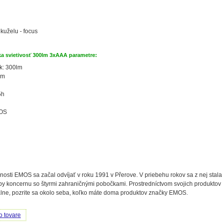
kuželu - focus
a svietivosť 300lm 3xAAA parametre:
k: 300lm
0m
5h
SOS
čnosti EMOS sa začal odvíjať v roku 1991 v Přerove. V priebehu rokov sa z nej sta
oby koncernu so štyrmi zahraničnými pobočkami. Prostredníctvom svojich produktov
álne, pozrite sa okolo seba, koľko máte doma produktov značky EMOS.
o tovare