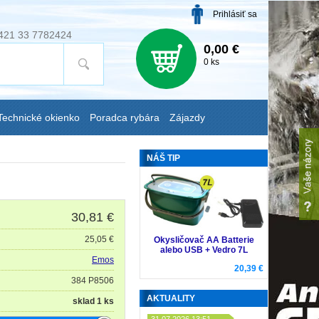
Prihlásiť sa
421 33 7782424
0,00 €
0 ks
Technické okienko
Poradca rybára
Zájazdy
NÁŠ TIP
30,81
€
25,05 €
Okysličovač AA Batterie
alebo USB + Vedro 7L
Emos
20,39 €
384 P8506
AKTUALITY
sklad 1 ks
31.07.2026 13:51