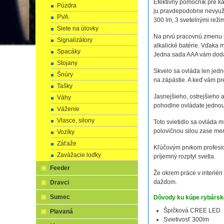
Efektivny pomocník pre ka
Púzdra
ju pravdepodobne nevyužij
PVA
300 lm, 3 svetelnými reži
Siete na úlovky
Na prvú pracovnú zmenu na
Signalizátory
alkalické batérie. Vďaka m
Spacáky
Jedna sada AAA vám dodá 
Stojany
Skvelo sa ovláda len jed
Šnúry
na zápästie. A keď vám p
Tašky
Jasnejšieho, ostrejšieho 
Váhy
pohodlne ovládate jednou r
Váženie
Vlasce, silony
Toto svietidlo sa ovláda 
polovičnou silou zase me
Vozíky
Záťaže
Kľúčovým prvkom profesion
Zavážacie loďky
príjemný rozptyl svetla.
Feeder
Že okrem práce v interiér
dažďom.
Dravci
Sumec
Dôvody ku kúpe rybársk
Špičková CREE LED
Plavaná
Svietivosť 300lm