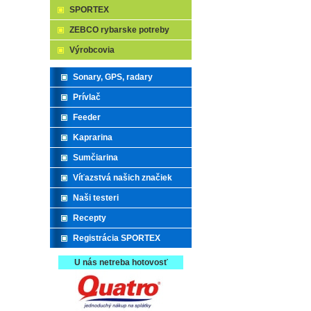
SPORTEX
ZEBCO rybarske potreby
Výrobcovia
Sonary, GPS, radary
Prívlač
Feeder
Kaprarina
Sumčiarina
Víťazstvá našich značiek
Naši testeri
Recepty
Registrácia SPORTEX
U nás netreba hotovosť