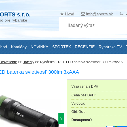
ORTS s.r.o.
Úvod
info@sports.sk
+
d pre rybárske
chod
Katalógy
NOVINKA
SPORTEX
RECENZIE
Rybárska TV
 osvetlenie
>>
Baterky
>>
Rybárska CREE LED baterka svietivosť 300lm 3xAAA
D baterka svietivosť 300lm 3xAAA
Vaša cena s DPH:
Cena bez DPH:
Výrobca:
Obj. čislo:
Dostupnosť: