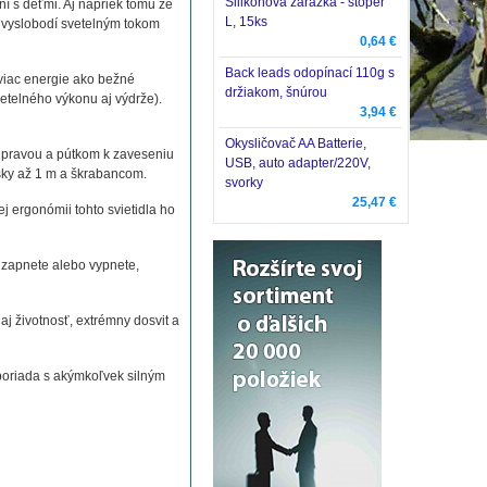
Silikónová zarážka - stoper
í s deťmi. Aj napriek tomu že
L, 15ks
s vyslobodí svetelným tokom
0,64 €
Back leads odopínací 110g s
 viac energie ako bežné
držiakom, šnúrou
vetelného výkonu aj výdrže).
3,94 €
Okysličovač AA Batterie,
 úpravou a pútkom k zaveseniu
USB, auto adapter/220V,
šky až 1 m a škrabancom.
svorky
25,47 €
j ergonómii tohto svietidla ho
ď zapnete alebo vypnete,
j životnosť, extrémny dosvit a
sporiada s akýmkoľvek silným