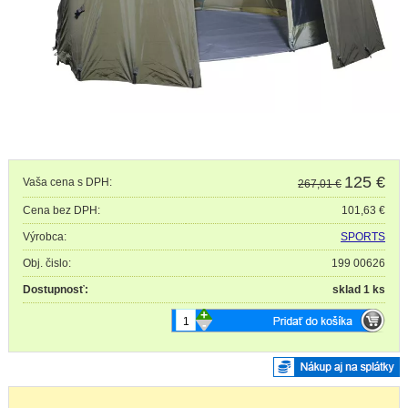
125
€
Vaša cena s DPH:
267,01 €
Cena bez DPH:
101,63 €
Výrobca:
SPORTS
Obj. čislo:
199 00626
Dostupnosť:
sklad 1 ks
+
-