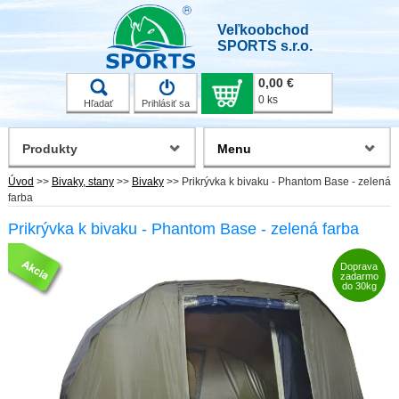
Veľkoobchod
SPORTS s.r.o.
0,00 €
0 ks
Hľadať
Prihlásiť sa
Produkty
Menu
Úvod
>>
Bivaky, stany
>>
Bivaky
>>
Prikrývka k bivaku - Phantom Base - zelená
farba
Prikrývka k bivaku - Phantom Base - zelená farba
Doprava
zadarmo
do 30kg