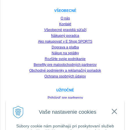
VŠEOBECNÉ
O nás
Kontakt
Všeobecné pravidlá súťaží
Nákupný poradca
Ako nakupovať v E Shop SPORTS
Doprava a platba
Nákup na splátky
Rozšírte svoje podnikanie
Benefity pre maloobchodných partnerov
Obchodné podmienky a reklamačný poriadok
Ochrana osobných údajov
UŽITOČNÉ
Prihlásiť pre partnerov
Registrácia
Vaše nastavenie cookies
Zabudnuté heslo
Odstúpenie od zmluvy
Súbory cookie nám pomáhajú pri poskytovaní služieb