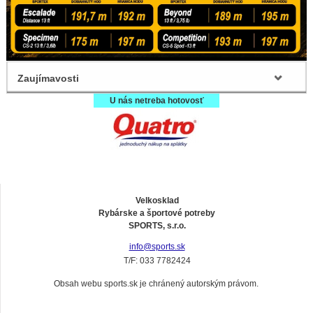
Zaujímavosti
U nás netreba hotovosť
Velkosklad
Rybárske a športové potreby
SPORTS, s.r.o.
info@sports.sk
T/F: 033 7782424
Obsah webu sports.sk je chránený autorským právom.