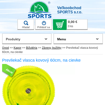
Veľkoobchod
SPORTS s.r.o.
0,00 €
0 ks
Hľadať
Prihlásiť sa
Produkty
Menu
Úvod
>>
Kapor
>>
Bižutéria
>>
Závesy, bužírky
>>
Prevliekač vlasca kovový
60cm, na cievke
Prevliekač vlasca kovový 60cm, na cievke