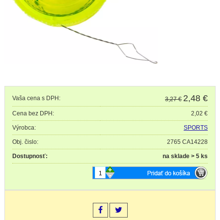
2,48
€
Vaša cena s DPH:
3,27 €
Cena bez DPH:
2,02 €
Výrobca:
SPORTS
Obj. čislo:
2765 CA14228
Dostupnosť:
na sklade > 5 ks
+
-