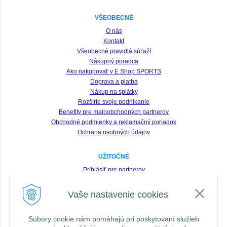
VŠEOBECNÉ
O nás
Kontakt
Všeobecné pravidlá súťaží
Nákupný poradca
Ako nakupovať v E Shop SPORTS
Doprava a platba
Nákup na splátky
Rozšírte svoje podnikanie
Benefity pre maloobchodných partnerov
Obchodné podmienky a reklamačný poriadok
Ochrana osobných údajov
UŽITOČNÉ
Prihlásiť pre partnerov
Registrácia
Vaše nastavenie cookies
Zabudnuté heslo
Odstúpenie od zmluvy
Súbory cookie nám pomáhajú pri poskytovaní služieb