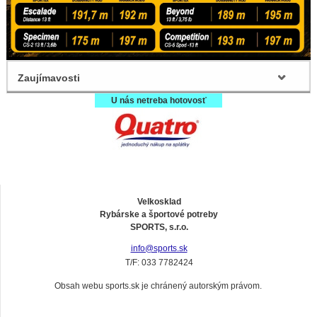
Zaujímavosti
U nás netreba hotovosť
Velkosklad
Rybárske a športové potreby
SPORTS, s.r.o.
info@sports.sk
T/F: 033 7782424
Obsah webu sports.sk je chránený autorským právom.