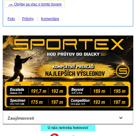
→
Opýtaj sa viac o tomto tovare
Foto
Prílohy
Komentáre
Zaujímavosti
U nás netreba hotovosť