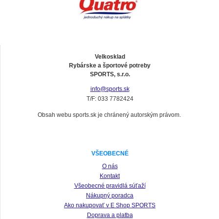
Velkosklad
Rybárske a športové potreby
SPORTS, s.r.o.
info@sports.sk
T/F: 033 7782424
Obsah webu sports.sk je chránený autorským právom.
VŠEOBECNÉ
O nás
Kontakt
Všeobecné pravidlá súťaží
Nákupný poradca
Ako nakupovať v E Shop SPORTS
Doprava a platba