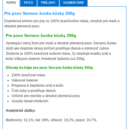
POPIS
FOTO
PRÍLOHY
KOMENTÁRE
Pre psov Serrano šunka kúsky 200g
Doplnkové krmivo pre psy zo 100% bravčového mäsa, vhodné pre malé a
stredné plemená psov.
Pre psov Serrano šunka kúsky 200g
Vynikajúci zdroj živín pre malé a stredné plemená psov. Serrano šunka
slúži ako doplnok stravy pričom posilňuje ďasná a odolnosť zubov.
Zloženie je 100% bravčové sušené mäso, čo zlepšuje kvalitu srsti a
kože.Vákuovo balené, hmotnosť balenia cca 200g.
Dôvody ku kúpe pre psov Serrano šunka kúsky 200g:
100% bravčové mäso
Vákuové balenie
Prispieva k zlepšeniu srsti a kože
Čistí zuby a posilňuje ďasná
Určené pre menšie a stredné plemená psov
Vysoký obsah bielkovín
Analytické zložky:
Bielkoviny: 32,1%, tuk: 39%, vlhkosť: 19,2%, popol: 19,7%.