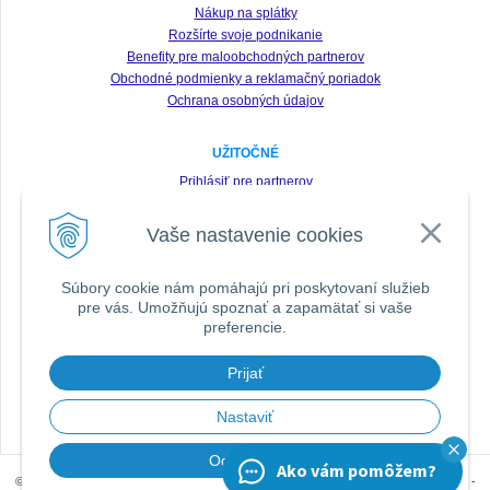
Nákup na splátky
Rozšírte svoje podnikanie
Benefity pre maloobchodných partnerov
Obchodné podmienky a reklamačný poriadok
Ochrana osobných údajov
UŽITOČNÉ
Prihlásiť pre partnerov
Registrácia
Vaše nastavenie cookies
Zabudnuté heslo
Odstúpenie od zmluvy
Súbory cookie nám pomáhajú pri poskytovaní služieb
pre vás. Umožňujú spoznať a zapamätať si vaše
SLEDUJTE NÁS VŠADE
preferencie.
Prijať
DOPORUČIŤ ZNÁMEMU
Nastaviť
Odmietnuť
Ako vám pomôžem?
© 2026 Prúty SPORTEX, Oblečenie Geoff Anderson, Sonary Lowrance | SPORTS.sk -