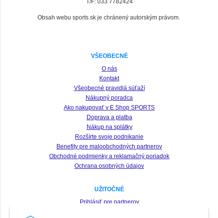
T/F: 033 7782424
Obsah webu sports.sk je chránený autorským právom.
VŠEOBECNÉ
O nás
Kontakt
Všeobecné pravidlá súťaží
Nákupný poradca
Ako nakupovať v E Shop SPORTS
Doprava a platba
Nákup na splátky
Rozšírte svoje podnikanie
Benefity pre maloobchodných partnerov
Obchodné podmienky a reklamačný poriadok
Ochrana osobných údajov
UŽITOČNÉ
Prihlásiť pre partnerov