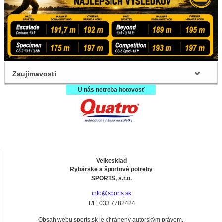
Zaujímavosti
U nás netreba hotovosť
Velkosklad
Rybárske a športové potreby
SPORTS, s.r.o.
info@sports.sk
T/F: 033 7782424
Obsah webu sports.sk je chránený autorským právom.