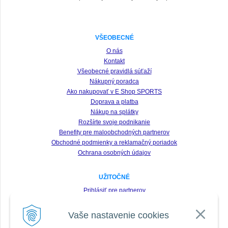
VŠEOBECNÉ
O nás
Kontakt
Všeobecné pravidlá súťaží
Nákupný poradca
Ako nakupovať v E Shop SPORTS
Doprava a platba
Nákup na splátky
Rozšírte svoje podnikanie
Benefity pre maloobchodných partnerov
Obchodné podmienky a reklamačný poriadok
Ochrana osobných údajov
UŽITOČNÉ
Prihlásiť pre partnerov
Registrácia
Vaše nastavenie cookies
Zabudnuté heslo