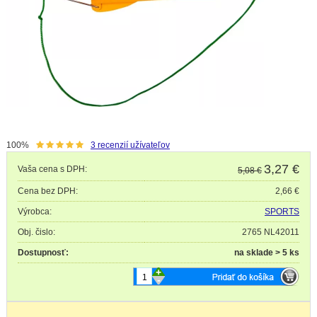
100%
3
recenzií užívateľov
3,27
€
Vaša cena s DPH:
5,08 €
Cena bez DPH:
2,66 €
Výrobca:
SPORTS
Obj. čislo:
2765 NL42011
Dostupnosť:
na sklade > 5 ks
+
-