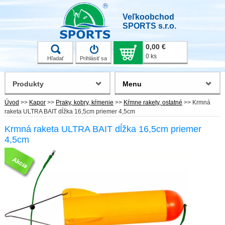
Veľkoobchod
SPORTS s.r.o.
0,00 €
0 ks
Hľadať
Prihlásiť sa
Produkty
Menu
Úvod
>>
Kapor
>>
Praky, kobry, kŕmenie
>>
Kŕmne rakety, ostatné
>>
Krmná
raketa ULTRA BAIT dĺžka 16,5cm priemer 4,5cm
Krmná raketa ULTRA BAIT dĺžka 16,5cm priemer
4,5cm