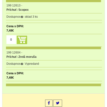
199 12613
-
Príchuť: Scopex
sklad 3 ks
7,48
€
199 12604
-
Príchuť: Zrelá moruša
Vypredané
7,48
€