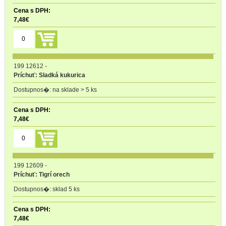
7,48
€
199 12612
-
Príchuť: Sladká kukurica
na sklade > 5 ks
7,48
€
199 12609
-
Príchuť: Tigrí orech
sklad 5 ks
7,48
€