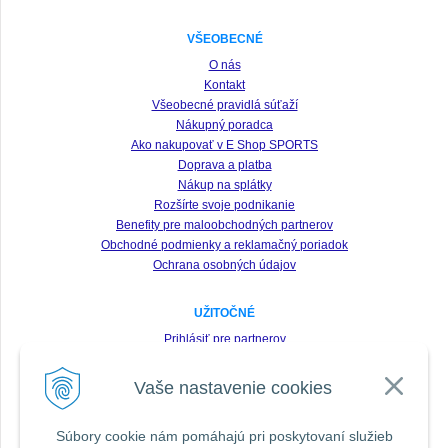
VŠEOBECNÉ
O nás
Kontakt
Všeobecné pravidlá súťaží
Nákupný poradca
Ako nakupovať v E Shop SPORTS
Doprava a platba
Nákup na splátky
Rozšírte svoje podnikanie
Benefity pre maloobchodných partnerov
Obchodné podmienky a reklamačný poriadok
Ochrana osobných údajov
UŽITOČNÉ
Prihlásiť pre partnerov
Registrácia
Vaše nastavenie cookies
Zabudnuté heslo
Odstúpenie od zmluvy
Súbory cookie nám pomáhajú pri poskytovaní služieb