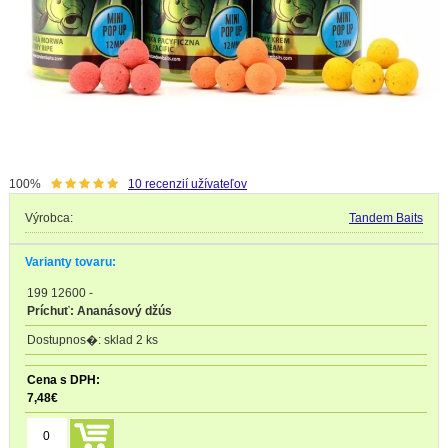
100%
10
recenzií užívateľov
Výrobca:
Tandem Baits
Varianty tovaru:
199 12600
-
Príchuť: Ananásový džús
sklad 2 ks
7,48
€