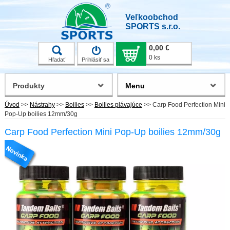
Veľkoobchod
SPORTS s.r.o.
0,00 €
0 ks
Hľadať
Prihlásiť sa
Produkty
Menu
Úvod
>>
Nástrahy
>>
Boilies
>>
Boilies plávajúce
>>
Carp Food Perfection Mini
Pop-Up boilies 12mm/30g
Carp Food Perfection Mini Pop-Up boilies 12mm/30g