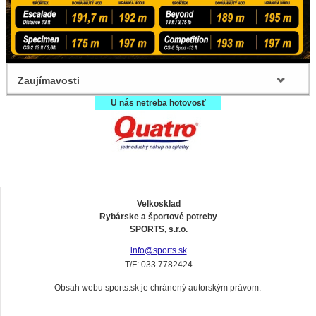
Zaujímavosti
U nás netreba hotovosť
Velkosklad
Rybárske a športové potreby
SPORTS, s.r.o.
info@sports.sk
T/F: 033 7782424
Obsah webu sports.sk je chránený autorským právom.