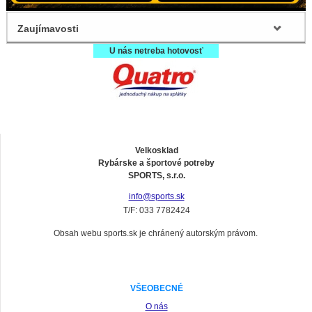
Zaujímavosti
U nás netreba hotovosť
Velkosklad
Rybárske a športové potreby
SPORTS, s.r.o.
info@sports.sk
T/F: 033 7782424
Obsah webu sports.sk je chránený autorským právom.
VŠEOBECNÉ
O nás