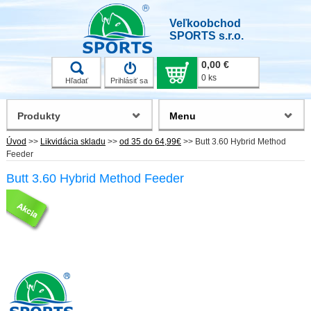
Veľkoobchod
SPORTS s.r.o.
0,00 €
0 ks
Hľadať
Prihlásiť sa
Produkty
Menu
Úvod
>>
Likvidácia skladu
>>
od 35 do 64,99€
>>
Butt 3.60 Hybrid Method
Feeder
Butt 3.60 Hybrid Method Feeder