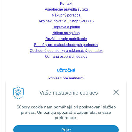
Kontakt
Všeobecné pravidlá súťaží
Nákupný poradca
Ako nakupovať v E Shop SPORTS
Doprava a platba
Nákup na splátky
Rozšírte svoje podnikanie
Benefity pre maloobchodných partnerov
Obchodné podmienky a reklamačný poriadok
Ochrana osobných údajov
UŽITOČNÉ
Prihlásiť pre partnerov
Registrácia
Vaše nastavenie cookies
Zabudnuté heslo
Odstúpenie od zmluvy
Súbory cookie nám pomáhajú pri poskytovaní služieb
pre vás. Umožňujú spoznať a zapamätať si vaše
SLEDUJTE NÁS VŠADE
preferencie.
Prijať