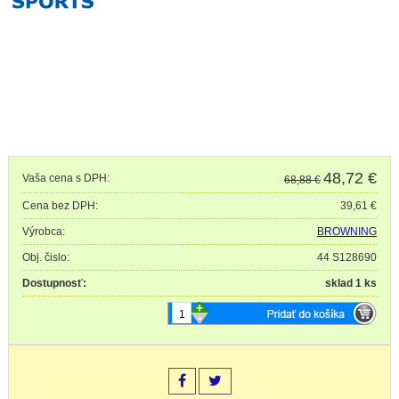
48,72
€
Vaša cena s DPH:
68,88 €
Cena bez DPH:
39,61 €
Výrobca:
BROWNING
Obj. čislo:
44 S128690
Dostupnosť:
sklad 1 ks
+
-