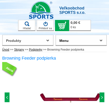
Veľkoobchod
SPORTS s.r.o.
0,00 €
0 ks
Hľadať
Prihlásiť sa
Produkty
Menu
Úvod
>>
Stojany
>>
Podpierky
>>
Browning Feeder podpierka
Browning Feeder podpierka