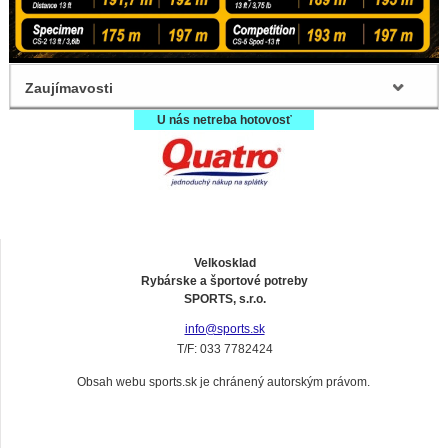
Zaujímavosti
U nás netreba hotovosť
Velkosklad
Rybárske a športové potreby
SPORTS, s.r.o.
info@sports.sk
T/F: 033 7782424
Obsah webu sports.sk je chránený autorským právom.