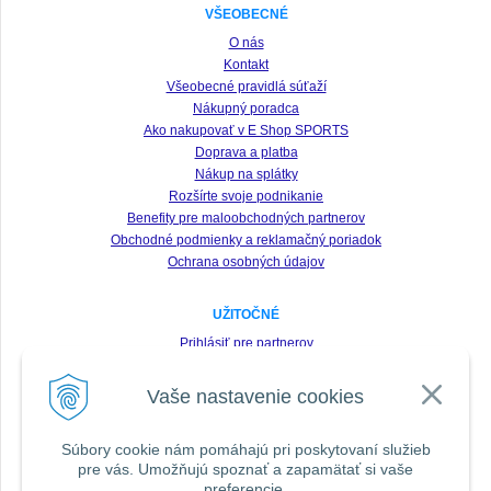
VŠEOBECNÉ
O nás
Kontakt
Všeobecné pravidlá súťaží
Nákupný poradca
Ako nakupovať v E Shop SPORTS
Doprava a platba
Nákup na splátky
Rozšírte svoje podnikanie
Benefity pre maloobchodných partnerov
Obchodné podmienky a reklamačný poriadok
Ochrana osobných údajov
UŽITOČNÉ
Prihlásiť pre partnerov
Registrácia
Vaše nastavenie cookies
Zabudnuté heslo
Odstúpenie od zmluvy
Súbory cookie nám pomáhajú pri poskytovaní služieb
pre vás. Umožňujú spoznať a zapamätať si vaše
SLEDUJTE NÁS VŠADE
preferencie.