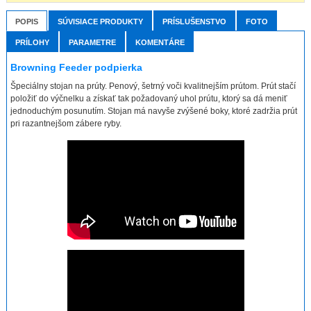
POPIS
SÚVISIACE PRODUKTY
PRÍSLUŠENSTVO
FOTO
PRÍLOHY
PARAMETRE
KOMENTÁRE
Browning Feeder podpierka
Špeciálny stojan na prúty. Penový, šetrný voči kvalitnejším prútom. Prút stačí
položiť do výčnelku a získať tak požadovaný uhol prútu, ktorý sa dá meniť
jednoduchým posunutím. Stojan má navyše zvýšené boky, ktoré zadržia prút
pri razantnejšom zábere ryby.