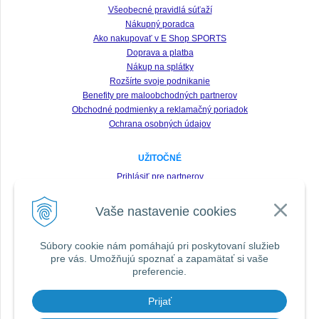
Všeobecné pravidlá súťaží
Nákupný poradca
Ako nakupovať v E Shop SPORTS
Doprava a platba
Nákup na splátky
Rozšírte svoje podnikanie
Benefity pre maloobchodných partnerov
Obchodné podmienky a reklamačný poriadok
Ochrana osobných údajov
UŽITOČNÉ
Prihlásiť pre partnerov
Registrácia
Vaše nastavenie cookies
Zabudnuté heslo
Odstúpenie od zmluvy
Súbory cookie nám pomáhajú pri poskytovaní služieb
pre vás. Umožňujú spoznať a zapamätať si vaše
SLEDUJTE NÁS VŠADE
preferencie.
Prijať
DOPORUČIŤ ZNÁMEMU