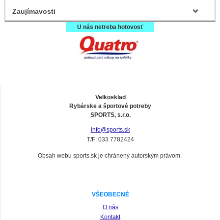
Zaujímavosti
U nás netreba hotovosť
Velkosklad
Rybárske a športové potreby
SPORTS, s.r.o.
info@sports.sk
T/F: 033 7782424
Obsah webu sports.sk je chránený autorským právom.
VŠEOBECNÉ
O nás
Kontakt