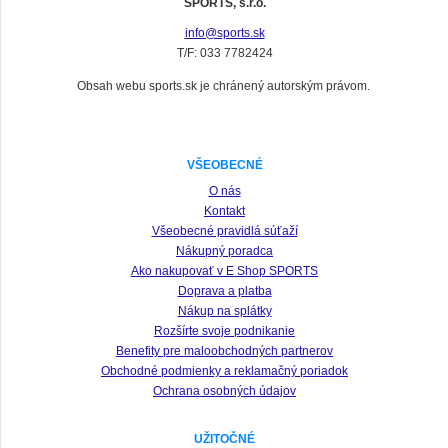
SPORTS, s.r.o.
info@sports.sk
T/F: 033 7782424
Obsah webu sports.sk je chránený autorským právom.
VŠEOBECNÉ
O nás
Kontakt
Všeobecné pravidlá súťaží
Nákupný poradca
Ako nakupovať v E Shop SPORTS
Doprava a platba
Nákup na splátky
Rozšírte svoje podnikanie
Benefity pre maloobchodných partnerov
Obchodné podmienky a reklamačný poriadok
Ochrana osobných údajov
UŽITOČNÉ