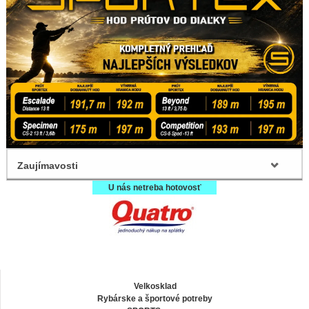
Zaujímavosti
U nás netreba hotovosť
Velkosklad
Rybárske a športové potreby