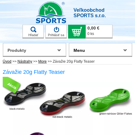
Veľkoobchod
SPORTS s.r.o.
0,00 €
0 ks
Hľadať
Prihlásiť sa
Produkty
Menu
Úvod
>>
Nástrahy
>>
More
>>
Závažie 20g Flatty Teaser
Závažie 20g Flatty Teaser