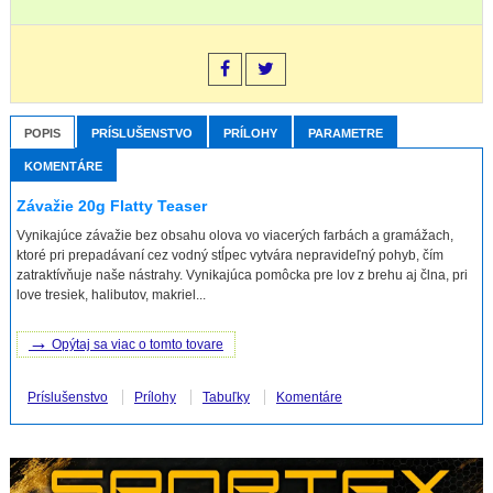
POPIS
PRÍSLUŠENSTVO
PRÍLOHY
PARAMETRE
KOMENTÁRE
Závažie 20g Flatty Teaser
Vynikajúce závažie bez obsahu olova vo viacerých farbách a gramážach,
ktoré pri prepadávaní cez vodný stĺpec vytvára nepravideľný pohyb, čím
zatraktívňuje naše nástrahy. Vynikajúca pomôcka pre lov z brehu aj člna, pri
love tresiek, halibutov, makriel...
→
Opýtaj sa viac o tomto tovare
Príslušenstvo
Prílohy
Tabuľky
Komentáre