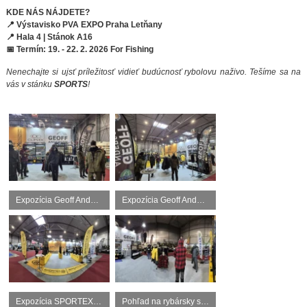
KDE NÁS NÁJDETE?
📍 Výstavisko PVA EXPO Praha Letňany
📍 Hala 4 | Stánok A16
📅 Termín: 19. - 22. 2. 2026 For Fishing
Nenechajte si ujsť príležitosť vidieť budúcnosť rybolovu naživo. Tešíme sa na
vás v stánku
SPORTS
!
Expozícia Geoff Anderson v Hale 4 na výstave For Fishing Praha 2026.
Expozícia Geoff Anderson v Hale 4 na výstave For Fishing Praha 2026.
Expozícia SPORTEX v Hale 4/A16 na výstave For Fishing Praha 2026.
Pohľad na rybársky stánok A16 značiek SPORTEX a Geoff Anderson.