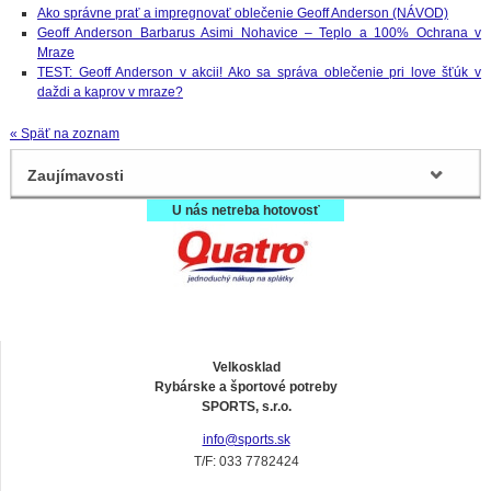
Ako správne prať a impregnovať oblečenie Geoff Anderson (NÁVOD)
Geoff Anderson Barbarus Asimi Nohavice – Teplo a 100% Ochrana v
Mraze
TEST: Geoff Anderson v akcii! Ako sa správa oblečenie pri love šťúk v
daždi a kaprov v mraze?
« Späť na zoznam
Zaujímavosti
U nás netreba hotovosť
Velkosklad
Rybárske a športové potreby
SPORTS, s.r.o.
info@sports.sk
T/F: 033 7782424