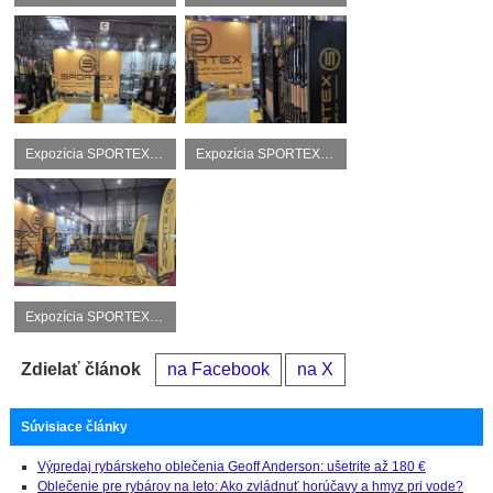
Expozícia SPORTEX v Hale 4/A16 na výstave For Fishing Praha 2026.
Expozícia SPORTEX v Hale 4/A16 na výstave For Fishing Praha 2026.
Expozícia SPORTEX v Hale 4/A16 na výstave For Fishing Praha 2026.
Zdielať článok
na Facebook
na X
Súvisiace články
Výpredaj rybárskeho oblečenia Geoff Anderson: ušetrite až 180 €
Oblečenie pre rybárov na leto: Ako zvládnuť horúčavy a hmyz pri vode?