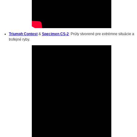
Triumph Contest
&
Specimen CS-2
: Prúty stvorené pre extrémne situácie a
trofejné ryby.