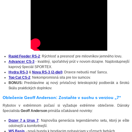
Rapid Feeder RS-2
: Rýchlosť a presnosť pre milovníkov jemného lovu.
Advancer CS-3
- kvalitný, spoľahlivý prút v novom dizajne. Najdostupnejší
kaprový špeciál SPORTEX.
Hydra RS-3
&
Nova RS-3 (2-diel)
: Dravce nebudú mať šancu.
Top Cat CS-2
: Nekompromisná sila pre lov sumcov.
BONUS:
Predstavíme aj nový prívlačový teleskopický podberák a širokú
škálu praktických doplnkov.
Oblečenie Geoff Anderson: Zostaňte v suchu s verziou „7“
Rybolov v extrémnom počasí si vyžaduje extrémne oblečenie. Dánsky
špecialista
Geoff Anderson
prináša očakávané novinky:
Dozer 7 a Urus 7
: Najnovšia generácia legendárneho setu, ktorý je ešte
odolnejší a komfortnejší.
WS Basis
- nová bunda k brodiacim nohaviciam v rôznych farbách.