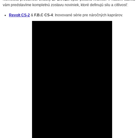
vám predstavíme kompletnú zostavu noviniek, ktoré definujú silu a citlivosť:
Revolt CS-2
&
F.B.C CS-4
: Inovované série pre náročných kaprárov.