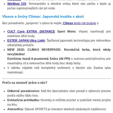
WizWool 335
: Termoprádlo a stredné vrstvy, ktoré vás udržia v teple aj
počas najmrazivejších rán pri vode.
Vlasce a šnúry Climax: Japonská kvalita v akcii
Bez poriadneho „spojenia“ s rybou to nejde.
Climax
tento rok boduje
s:
CULT Carp EXTRA DISTANCE
Sport Mono:
Vlasec navrhnutý pre
extrémne dlhé hody.
ESTER JAPAN Ultra Light
:
Špičková japonská technológia pre milovníkov
ultraľahkej prívlače.
NEW 2026: CLIMAX NEVERFADE: Revolučná farba, ktorá nikdy
nevybledne!
Extrémne hustá 8-pramenná šnúra (46 PPI)
s nulovou prieťažnosťou pre
maximálny cit a nekonečne dlhé hody bez straty farby.
V stánku nájdete náš kompletný sortiment, s ktorým vás žiadna ryba
neprekvapí.
Prečo sa zastaviť práve u nás?
Odborné poradenstvo:
Náš tím špecialistov vám poradí s výberom presne
podľa vášho štýlu lovu.
Exkluzívna prehliadka:
Novinky si môžete pozrieť a vyskúšať medzi prvými
na trhu.
Atmosféra:
Stánok SPORTS je miestom stretnutí rybárskych nadšencov.