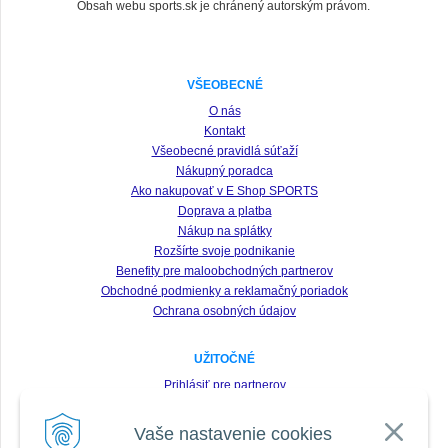
Obsah webu sports.sk je chránený autorským právom.
VŠEOBECNÉ
O nás
Kontakt
Všeobecné pravidlá súťaží
Nákupný poradca
Ako nakupovať v E Shop SPORTS
Doprava a platba
Nákup na splátky
Rozšírte svoje podnikanie
Benefity pre maloobchodných partnerov
Obchodné podmienky a reklamačný poriadok
Ochrana osobných údajov
UŽITOČNÉ
Prihlásiť pre partnerov
Registrácia
Vaše nastavenie cookies
Zabudnuté heslo