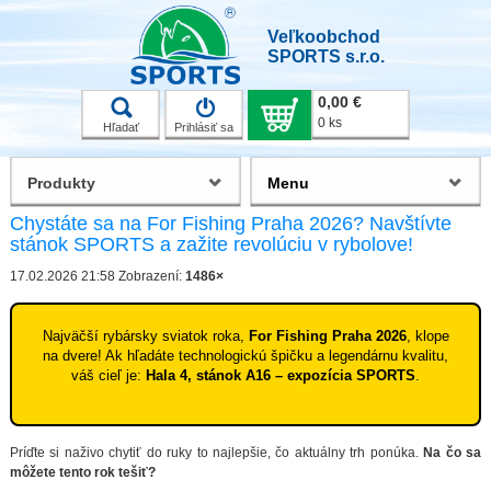
Veľkoobchod
SPORTS s.r.o.
0,00 €
0 ks
Hľadať
Prihlásiť sa
Produkty
Menu
Chystáte sa na For Fishing Praha 2026? Navštívte
stánok SPORTS a zažite revolúciu v rybolove!
17.02.2026 21:58
Zobrazení:
1486×
Najväčší rybársky sviatok roka,
For Fishing Praha 2026
, klope
na dvere! Ak hľadáte technologickú špičku a legendárnu kvalitu,
váš cieľ je:
Hala 4, stánok A16 – expozícia SPORTS
.
Príďte si naživo chytiť do ruky to najlepšie, čo aktuálny trh ponúka.
Na čo sa
môžete tento rok tešiť?