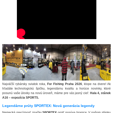
Najväčší rybársky sviatok roka,
For Fishing Praha 2026
, klope na dvere! Ak
hľadáte technologickú špičku, legendárnu kvalitu a horúce novinky, ktoré
posunú vaše úlovky na novú úroveň, máme pre vás jasný cieľ:
Hala 4, stánok
A16 – expozícia SPORTS.
Legendárne prúty SPORTEX: Nová generácia legendy
Nemecká precíznosť značky
SPORTEX
opäť posúva hranice. V našom stánku